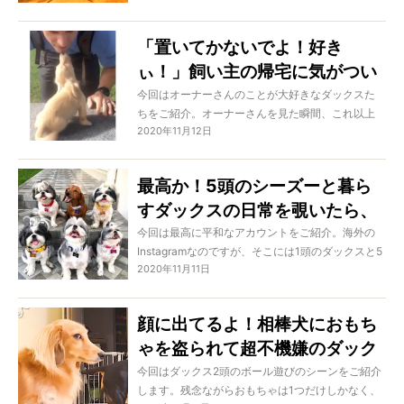
ば見るほど羨ましくなるワチャワチャぶりをお楽
しみください！
「置いてかないでよ！好き
ぃ！」飼い主の帰宅に気がつい
た瞬間、熱烈歓迎するダックス
今回はオーナーさんのことが大好きなダックスた
ちをご紹介。オーナーさんを見た瞬間、これ以上
3頭に胸キュン【動画あり】
2020年11月12日
ないほどに尻尾をフリフリ。後ろ姿だけでも超喜
んでいることが伝わるのです。間違いなく胸キュ
ンしてしまうはずですよ！
最高か！5頭のシーズーと暮ら
すダックスの日常を覗いたら、
穏やかだしオモロだしで見ごた
今回は最高に平和なアカウントをご紹介。海外の
Instagramなのですが、そこには1頭のダックスと5
えがありすぎた！
2020年11月11日
頭のシーズーという大家族の日常がありました。
しかもみんな仲良しだというのだから驚きで
す！ ホッコリ不可避なシーンをどうぞ、ご覧く
顔に出てるよ！相棒犬におもち
ださい。
ゃを盗られて超不機嫌のダック
ス。「負けるもんか」と逆襲が
今回はダックス2頭のボール遊びのシーンをご紹介
します。残念ながらおもちゃは1つだけしかなく、
始まった【ダックス動画】