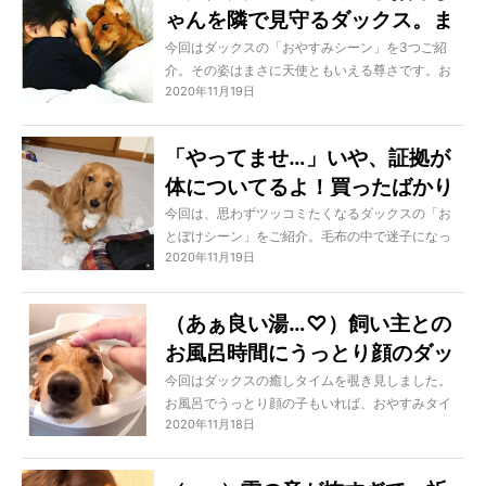
ゃんを隣で見守るダックス。ま
るで『人のきょうだい』のよう
今回はダックスの「おやすみシーン」を3つご紹
介。その姿はまさに天使ともいえる尊さです。お
で、胸がキュンとした
2020年11月19日
疲れの方、どうぞ癒されちゃってください！
「やってませ…」いや、証拠が
体についてるよ！買ったばかり
のベッドを秒で破壊したダック
今回は、思わずツッコミたくなるダックスの「お
とぼけシーン」をご紹介。毛布の中で迷子になっ
スの嘘がバレバレだ【動画】
2020年11月19日
たり、なぜかウインクをしながらクシャミをする
子もいました。ツッコミと笑いが止まりません
よ！
（あぁ良い湯…♡）飼い主との
お風呂時間にうっとり顔のダッ
クス。どストレートに癒された
今回はダックスの癒しタイムを覗き見しました。
お風呂でうっとり顔の子もいれば、おやすみタイ
【動画あり】
2020年11月18日
ムに癒されている子も。そんなダックスたちの姿
には、癒されること間違いなしですよ！