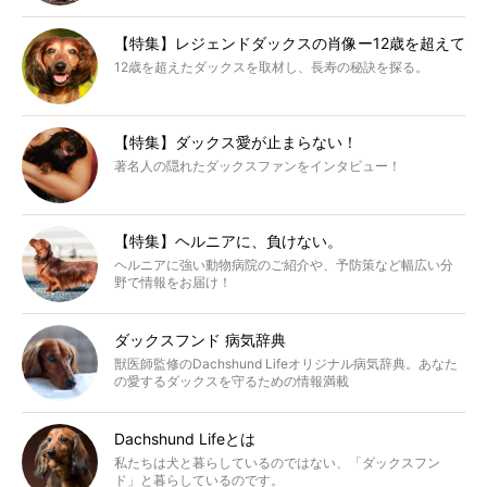
【特集】レジェンドダックスの肖像ー12歳を超えて
12歳を超えたダックスを取材し、長寿の秘訣を探る。
【特集】ダックス愛が止まらない！
著名人の隠れたダックスファンをインタビュー！
【特集】ヘルニアに、負けない。
ヘルニアに強い動物病院のご紹介や、予防策など幅広い分
野で情報をお届け！
ダックスフンド 病気辞典
獣医師監修のDachshund Lifeオリジナル病気辞典。あなた
の愛するダックスを守るための情報満載
Dachshund Lifeとは
私たちは犬と暮らしているのではない、「ダックスフン
ド」と暮らしているのです。