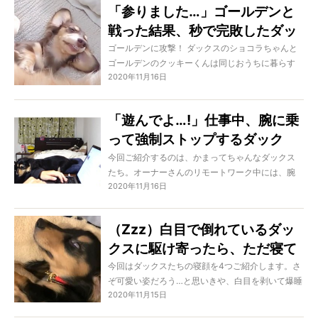
「参りました…」ゴールデンと
戦った結果、秒で完敗したダッ
クス。超悔しそうな顔で笑う
ゴールデンに攻撃！ ダックスのショコラちゃんと
ゴールデンのクッキーくんは同じおうちに暮らす
【動画】
2020年11月16日
きょうだい犬。 大型犬＆小型件の凸凹コンビによ
る日常の光景は、とても羨ましく微笑ましいもの
なのです。 […]
「遊んでよ…!」仕事中、腕に乗
って強制ストップするダック
ス。捗らないが幸せだ！【動
今回ご紹介するのは、かまってちゃんなダックス
たち。オーナーさんのリモートワーク中には、腕
画】
2020年11月16日
に乗ってきたり肩を上ったりと大騒ぎ。仕事は進
まないけれど可愛すぎて許しちゃう！
（Zzz）白目で倒れているダッ
クスに駆け寄ったら、ただ寝て
いるだけだった。「天使の寝
今回はダックスたちの寝顔を4つご紹介します。さ
ぞ可愛い姿だろう…と思いきや、白目を剥いて爆睡
顔」なんて嘘じゃん…【動画4
2020年11月15日
中。それはもう、普段「天使♡」なんて褒められ
選】
がちなダックスには見えないほどに…。心してご覧