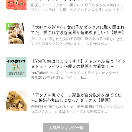
応援して！ チアガール風ドレス 双子のダックス姉妹チッ
プとショコラは、お揃いのスイカドレスを身にまとってい
ます...
「大好き♡(ﾍﾟﾛｯ)」女の子がダックスに取り囲まれ
てた。愛されすぎな光景が超絶羨ましい！【動画】
ダックスに囲まれた女の子 階段に座る女の子の周りにはた
くさんのダックスたちがいます。 女の子はダ...
【YouTubeはじまります！】チャンネル名は『イッ
ヌドットライフ』〜愛犬の動画も大募集！〜
YouTubeチャンネル『イッヌドットライフ』がスタート！
去る2020年8月31日（月）。 私...
「アタチを撫でて！」家族が自分以外を撫でてた
ら…嫉妬心丸出しになったダックス【動画】
自分以外が撫でられるとヤキモチ 最初の主役ダックスはシ
ョコラさん。 いまはオーナーさんが同居ゴル...
人気ランキング一覧