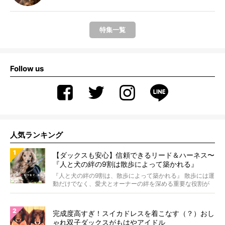
特集一覧
Follow us
人気ランキング
【ダックスも安心】信頼できるリード＆ハーネス〜
『人と犬の絆の9割は散歩によって築かれる』
WOLFGANG MAN＆BEAST〜
『人と犬の絆の9割は、散歩によって築かれる』 散歩には運
動だけでなく、愛犬とオーナーの絆を深める重要な役割が
あ...
完成度高すぎ！スイカドレスを着こなす（？）おし
ゃれ双子ダックスがもはやアイドル