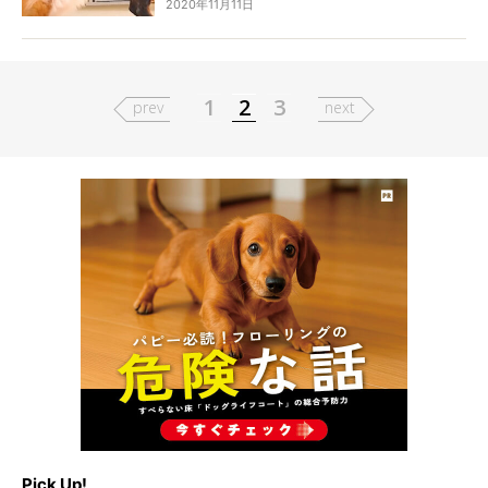
2020年11月11日
取り合いに。負けたダックスの反撃ぶりに笑って
しまいました…！
1
2
3
prev
next
Pick Up!