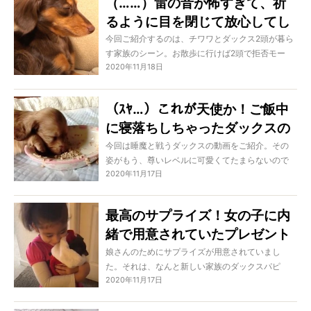
（……）雷の音が怖すぎて、祈
るように目を閉じて放心してし
まったダックス。心からのエー
今回ご紹介するのは、チワワとダックス2頭が暮ら
す家族のシーン。お散歩に行けば2頭で拒否モー
ルを送りたい【動画】
2020年11月18日
ド、雷が鳴れば怖がる子がいたり一方では吠えた
り…と大忙し。でも最高に楽しそうで見ていて飽き
ないのです！
（ｽﾔ…）これが天使か！ご飯中
に寝落ちしちゃったダックスの
パピーに心丸ごと癒された…
今回は睡魔と戦うダックスの動画をご紹介。その
姿がもう、尊いレベルに可愛くてたまらないので
【動画】
2020年11月17日
す…。ご飯中に寝てしまうなんてハプニングシーン
すら愛くるしいのだから驚き。どうぞ、癒されち
ゃってください！
最高のサプライズ！女の子に内
緒で用意されていたプレゼント
は、小さなダックスのパピーだ
娘さんのためにサプライズが用意されていまし
た。それは、なんと新しい家族のダックスパピ
った【動画】
2020年11月17日
ー！ ニッコリ笑顔になって喜ぶ姿には胸が温か
くなるはずですよ。