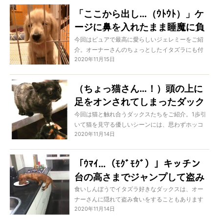
ください！
「ここから出し…（ｳﾄｳﾄ）」ケ
ージに鼻を入れたまま睡魔に負
けるダックスにニヤニヤが止ま
今回はピュアで最高に愛らしいジェレミーをご紹
介。オーナーさんのちょっとしたイタズラにも付
らない
2020年11月15日
き合ってあげる優しい子なのです。あまりにピュ
アすぎて、ケージに鼻を入れたまま夢の中へ…なん
てこともあるのでした。
（ちょっ猫さん…！）頭の上に
足をオンされてしまったダック
スの弱気なリアクションに笑う
今回は猫と触れ合うダックスたちをご紹介。1歩引
いて猫を見守る優しいシーンには、思わずホッコ
【動画】
2020年11月14日
リしてしまいます。頭の上に手を置かれも文句な
んて言わないのだとか…！
「ｳﾏｲ…（ﾓｸﾞﾓｸﾞ）」キッチン
台の高さまでジャンプして盗み
食いとか、さすがに目を疑った
食いしんぼうでイタズラ好きなダックスは、オー
ナーさんに隠れて盗み食いをすることもあります
【ダックス動画】
2020年11月14日
よね。今回のダックスは、なんとキッチン台の上