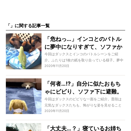
「」に関する記事一覧
「危ねっ…」インコとのバトル
に夢中になりすぎて、ソファか
ら落ちかけるダックスにツッコ
今回はダックスとインコのバトルシーンをご紹
介。ふたりは1枚の紙を取り合っている様子。夢中
ミ止まらん【動画】
2020年11月20日
になりすぎてソファから転がりかけるダックスと
は違って、どこか優雅なインコ。さて勝敗はどち
らの手に…!?
「何者…!?」自分に似たおもち
ゃにビビり、ソファ下に避難。
そのまま出て来ず…もうどうし
今回はダックスのビビリな一面をご紹介。普段は
元気なダックスたちも、怖がりな姿を見せること
よう。【ダックス動画】
2020年11月20日
もあるのです。その反応がユニークで、思わず笑
ってしまうはず！
「大丈夫…？」寝ているお姉ち