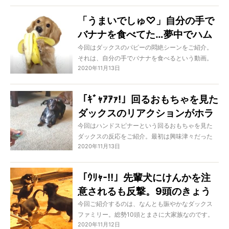
にあったご飯を狙っていたのです。そこなら大丈
夫だと思ったのに…！
「うまいでしゅ♡」自分の手で
バナナを食べてた…夢中でハム
ハムするダックスパピーに胸キ
今回はダックスのパピーの悶絶シーンをご紹介。
それは、自分の手でバナナを食べるという動画。
ュン【動画】
2020年11月13日
驚くほどに上手だし超愛らしいしで、心が忙しく
なります…！ 覚悟してご覧ください！
「ｷﾞｬｱｱｧ!」回るおもちゃを見た
ダックスのリアクションがホラ
ー映画ばりの撮れ高だった【動
今回はハンドスピナーという回るおもちゃを見た
ダックスの反応をご紹介。最初は興味津々だった
画】
2020年11月13日
のに、途中から怖がりスイッチオン。幽霊を見た
時のような、ホラー感溢れるリアクションを見せ
てくれたのだとか…!?
「ｳﾘｬ-!!」先輩犬にけんかを注
意されるも反撃。9頭のきょう
だいと暮らすダックスパピーが
今回ご紹介するのは、なんとも賑やかなダックス
ファミリー。総勢10頭とまさに大家族なのです。
強い【動画】
2020年11月12日
それはもうパワフルで、毎日が運動会状態。見れ