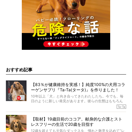
おすすめ記事
【83％が健康維持を実感！】純度100%の犬用コラ
ーゲンサプリ『Ta-Ta(タータ)』を作りました！
10年以上「犬」と向き合ってきたわたしたち。今でも、毎
日のように新しい発見があります。彼らの生態はもちろん
のこと、「食事」に関することも同じです。昔の犬は25年
Ta-Ta
も生きたといわれていますが、長生きの秘訣はバランスの
とれた栄養にあることがわかってきました。ところが、現
【取材】19歳目前のココア。献身的な介護とスト
代の犬の食事は“ある重要な栄養”が不足しがちになっている
レスフリーの生活で20歳を目指す
というのです。
それを効率よくおぎなってくれるのが、コラーゲン！ そ
12歳を超えても元気なダックスを、憧れと敬意を込めて“レ