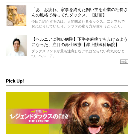
ムをご紹介。
「あ、お疲れ」家事を終えた飼い主を企業の社長さ
んの風格で待ってたダックス。【動画】
今回ご紹介するのは、人間味溢れるダックス。二足立ちで
おねだりしていたり、ソファの座り方が偉そうだったり。
今にも言葉を発しそうなダックスの姿は、もう人間にしか
見えないのです…！
【ヘルニアに強い病院】下半身麻痺でも歩けるよう
になった、注目の再生医療【岸上獣医科病院】
ダックスフンドが最も注意しなければならない病気のひと
つ、ヘルニア。
特集『ヘルニアに、負けない』では、ヘルニアに強い動物
特集
病院のご紹介や、ヘルニアを乗り越えたご家族のインタビ
ュー、また予防策など幅広い分野で情報をお届けしていき
ます。
Pick Up!
特集１回目は、椎間板ヘルニアの治療に強いといわれる
『岸上獣医科病院』古上裕嗣院長のインタビュー。幹細胞
を点滴投与する治療により、歩けなかった子が投与37日で
歩いたことも。