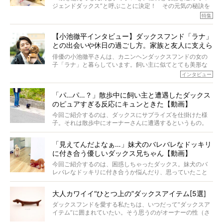
こでわたしたちは、純度100%の犬用コラーゲンサプリ
ジェンドダックス”と呼ぶことに決定！ その元気の秘訣を
『Ta-Ta(タータ)』を作りました！
オーナーさんに伺うのが、特集『レジェンドダックスの肖
特集
愛犬家の83％が「健康維持を実感した」と評判のTa-Ta(タ
像』です。
ータ)。健康維持をめざす、すべてのダックスたちに、どう
今回は、19歳目前のココアくんが登場です。「犬は犬らし
か届きますように。
【小池徹平インタビュー】ダックスフンド「ラナ」
く」というオーナーさんのポリシーのもと、甘やかさずに
との出会いや休日の過ごし方。家族と友人に支えら
育てられ、18歳になるまで定期検査すらしたことがなかっ
たというココアくん。果たしてその長生きの秘訣とは。
れてー
俳優の小池徹平さんは、カニンヘンダックスフンドの女の
子「ラナ」と暮らしています。飼い主に似てとても美形な
ラナは、現在８才。小池さんのインスタグラムでは、ラナ
インタビュー
と顔を寄せ合う写真も投稿されていて、ファンからは「ラ
ナがうらやましい…！」という悲鳴のような声も。そんなイ
「パ…パ…？」散歩中に飼い主と遭遇したダックス
ケメンから愛されているラナは、去年の誕生日に小池さん
のピュアすぎる反応にキュンときた【動画】
からプレゼントしてもらったハーネスをつけて撮影に参加
してくれました。
今回ご紹介するのは、ダックスにサプライズを仕掛けた様
子。それは散歩中にオーナーさんに遭遇するというもの。
戸惑って歩きを止めたり、すぐに気付いて追いかけたり、
再会を喜ぶ様子にこちらまで嬉しくなっちゃう！
「見えてんだよなぁ…」妹犬のバレバレなドッキリ
に付き合う優しいダックス兄ちゃん【動画】
今回ご紹介するのは、困惑しちゃったダックス。妹犬のバ
レバレなドッキリに付き合うか悩んだり、思っていたこと
と違う事態に陥ったり。そんなお悩み全開なダックスの様
子に、もうニヤニヤが止まらない！
大人カワイイ“ひとつ上の”ダックスアイテム[5選]
ダックスフンドを愛する私たちは、いつだって“ダックスア
イテム”に囲まれていたい。そう思うのがオーナーの性（さ
が）。 今回は、大人カワイイ“ひとつ上の”ダックスアイテ