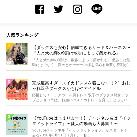
人気ランキング
【ダックスも安心】信頼できるリード＆ハーネス〜
『人と犬の絆の9割は散歩によって築かれる』
WOLFGANG MAN＆BEAST〜
『人と犬の絆の9割は、散歩によって築かれる』 散歩には運
動だけでなく、愛犬とオーナーの絆を深める重要な役割が
あ...
完成度高すぎ！スイカドレスを着こなす（？）おし
ゃれ双子ダックスがもはやアイドル
応援して！ チアガール風ドレス 双子のダックス姉妹チッ
プとショコラは、お揃いのスイカドレスを身にまとってい
ます...
【YouTubeはじまります！】チャンネル名は『イッ
ヌドットライフ』〜愛犬の動画も大募集！〜
YouTubeチャンネル『イッヌドットライフ』がスタート！
去る2020年8月31日（月）。 私...