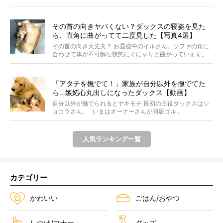
その首の向きヤバくない？ダックスの寝姿を見た
ら、直角に曲がってて二度見した【写真4選】
その首の向き大丈夫？ お昼寝中のイルさん。ソファの角に
合わせて体が不可解な状態にぐにゃりと曲がっています。
&...
「アタチを撫でて！」家族が自分以外を撫でてた
ら…嫉妬心丸出しになったダックス【動画】
自分以外が撫でられるとヤキモチ 最初の主役ダックスはシ
ョコラさん。 いまはオーナーさんが同居ゴル...
人気ランキング一覧
カテゴリー
かわいい
ごはん/おやつ
しつけ/マナー
グッズ