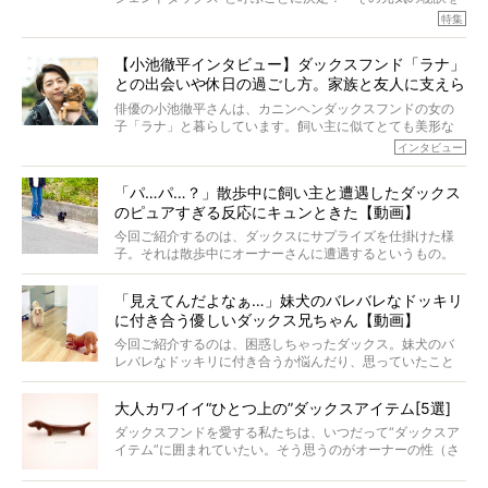
『Ta-Ta(タータ)』を作りました！
オーナーさんに伺うのが、特集『レジェンドダックスの肖
特集
愛犬家の83％が「健康維持を実感した」と評判のTa-Ta(タ
像』です。
ータ)。健康維持をめざす、すべてのダックスたちに、どう
今回は、19歳目前のココアくんが登場です。「犬は犬らし
か届きますように。
【小池徹平インタビュー】ダックスフンド「ラナ」
く」というオーナーさんのポリシーのもと、甘やかさずに
との出会いや休日の過ごし方。家族と友人に支えら
育てられ、18歳になるまで定期検査すらしたことがなかっ
たというココアくん。果たしてその長生きの秘訣とは。
れてー
俳優の小池徹平さんは、カニンヘンダックスフンドの女の
子「ラナ」と暮らしています。飼い主に似てとても美形な
ラナは、現在８才。小池さんのインスタグラムでは、ラナ
インタビュー
と顔を寄せ合う写真も投稿されていて、ファンからは「ラ
ナがうらやましい…！」という悲鳴のような声も。そんなイ
「パ…パ…？」散歩中に飼い主と遭遇したダックス
ケメンから愛されているラナは、去年の誕生日に小池さん
のピュアすぎる反応にキュンときた【動画】
からプレゼントしてもらったハーネスをつけて撮影に参加
してくれました。
今回ご紹介するのは、ダックスにサプライズを仕掛けた様
子。それは散歩中にオーナーさんに遭遇するというもの。
戸惑って歩きを止めたり、すぐに気付いて追いかけたり、
再会を喜ぶ様子にこちらまで嬉しくなっちゃう！
「見えてんだよなぁ…」妹犬のバレバレなドッキリ
に付き合う優しいダックス兄ちゃん【動画】
今回ご紹介するのは、困惑しちゃったダックス。妹犬のバ
レバレなドッキリに付き合うか悩んだり、思っていたこと
と違う事態に陥ったり。そんなお悩み全開なダックスの様
子に、もうニヤニヤが止まらない！
大人カワイイ“ひとつ上の”ダックスアイテム[5選]
ダックスフンドを愛する私たちは、いつだって“ダックスア
イテム”に囲まれていたい。そう思うのがオーナーの性（さ
が）。 今回は、大人カワイイ“ひとつ上の”ダックスアイテ
ムをご紹介。