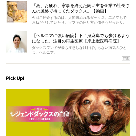
「あ、お疲れ」家事を終えた飼い主を企業の社長さ
んの風格で待ってたダックス。【動画】
今回ご紹介するのは、人間味溢れるダックス。二足立ちで
おねだりしていたり、ソファの座り方が偉そうだったり。
今にも言葉を発しそうなダックスの姿は、もう人間にしか
見えないのです…！
【ヘルニアに強い病院】下半身麻痺でも歩けるよう
になった、注目の再生医療【岸上獣医科病院】
ダックスフンドが最も注意しなければならない病気のひと
つ、ヘルニア。
特集『ヘルニアに、負けない』では、ヘルニアに強い動物
特集
病院のご紹介や、ヘルニアを乗り越えたご家族のインタビ
ュー、また予防策など幅広い分野で情報をお届けしていき
ます。
Pick Up!
特集１回目は、椎間板ヘルニアの治療に強いといわれる
『岸上獣医科病院』古上裕嗣院長のインタビュー。幹細胞
を点滴投与する治療により、歩けなかった子が投与37日で
歩いたことも。