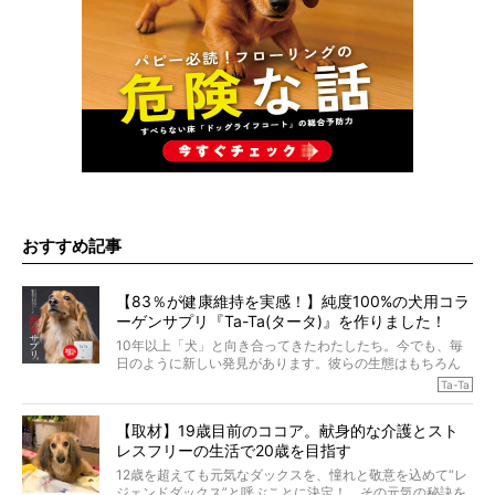
おすすめ記事
【83％が健康維持を実感！】純度100%の犬用コラ
ーゲンサプリ『Ta-Ta(タータ)』を作りました！
10年以上「犬」と向き合ってきたわたしたち。今でも、毎
日のように新しい発見があります。彼らの生態はもちろん
のこと、「食事」に関することも同じです。昔の犬は25年
Ta-Ta
も生きたといわれていますが、長生きの秘訣はバランスの
とれた栄養にあることがわかってきました。ところが、現
【取材】19歳目前のココア。献身的な介護とスト
代の犬の食事は“ある重要な栄養”が不足しがちになっている
レスフリーの生活で20歳を目指す
というのです。
それを効率よくおぎなってくれるのが、コラーゲン！ そ
12歳を超えても元気なダックスを、憧れと敬意を込めて“レ
こでわたしたちは、純度100%の犬用コラーゲンサプリ
ジェンドダックス”と呼ぶことに決定！ その元気の秘訣を