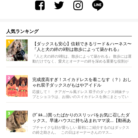
人気ランキング
【ダックスも安心】信頼できるリード＆ハーネス〜
『人と犬の絆の9割は散歩によって築かれる』
WOLFGANG MAN＆BEAST〜
『人と犬の絆の9割は、散歩によって築かれる』 散歩には運
動だけでなく、愛犬とオーナーの絆を深める重要な役割が
あ...
完成度高すぎ！スイカドレスを着こなす（？）おし
ゃれ双子ダックスがもはやアイドル
応援して！ チアガール風ドレス 双子のダックス姉妹チッ
プとショコラは、お揃いのスイカドレスを身にまとってい
ます...
(ｸﾞﾙﾙ…)買ったばかりのスリッパをお気に召したダ
ックス。早速ハウスに持ち込まれママ涙…【動画あ
り】
ブチャイクな顔が愛らしい 最初にご紹介するのはダックス
の鈴之助さん。 この日はオーナーさんのマス...