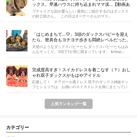
ックス。早速ハウスに持ち込まれママ涙…【動画あ
り】
ブチャイクな顔が愛らしい 最初にご紹介するのはダックス
の鈴之助さん。 この日はオーナーさんのマス...
「はじめまちて…♡」3頭のダックスパピーを迎え
たら、密具合もヨチヨチ歩きも悶絶レベルだった。
【天使動画】
天使のようなダックスパピーたち ダックスパピーたちはみ
んなそっくり。3頭で1か所に固まっています。 &nbsp...
完成度高すぎ！スイカドレスを着こなす（？）おし
ゃれ双子ダックスがもはやアイドル
応援して！ チアガール風ドレス 双子のダックス姉妹チッ
プとショコラは、お揃いのスイカドレスを身にまとってい
ます...
人気ランキング一覧
カテゴリー