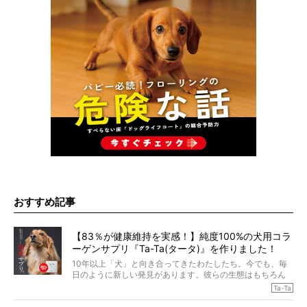
おすすめ記事
【83％が健康維持を実感！】純度100%の犬用コラ
ーゲンサプリ『Ta-Ta(タータ)』を作りました！
10年以上「犬」と向き合ってきたわたしたち。今でも、毎
日のように新しい発見があります。彼らの生態はもちろん
のこと、「食事」に関することも同じです。昔の犬は25年
Ta-Ta
も生きたといわれていますが、長生きの秘訣はバランスの