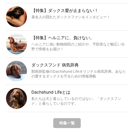
【特集】ダックス愛が止まらない！
著名人の隠れたダックスファンをインタビュー！
【特集】ヘルニアに、負けない。
ヘルニアに強い動物病院のご紹介や、予防策など幅広い分
野で情報をお届け！
ダックスフンド 病気辞典
獣医師監修のDachshund Lifeオリジナル病気辞典。あなた
の愛するダックスを守るための情報満載
Dachshund Lifeとは
私たちは犬と暮らしているのではない、「ダックスフン
ド」と暮らしているのです。
特集一覧