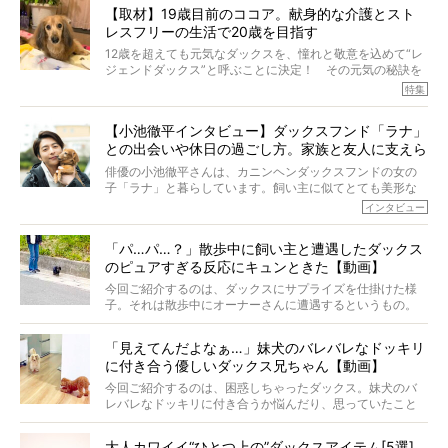
とれた栄養にあることがわかってきました。ところが、現
【取材】19歳目前のココア。献身的な介護とスト
代の犬の食事は“ある重要な栄養”が不足しがちになっている
レスフリーの生活で20歳を目指す
というのです。
それを効率よくおぎなってくれるのが、コラーゲン！ そ
12歳を超えても元気なダックスを、憧れと敬意を込めて“レ
こでわたしたちは、純度100%の犬用コラーゲンサプリ
ジェンドダックス”と呼ぶことに決定！ その元気の秘訣を
『Ta-Ta(タータ)』を作りました！
オーナーさんに伺うのが、特集『レジェンドダックスの肖
特集
愛犬家の83％が「健康維持を実感した」と評判のTa-Ta(タ
像』です。
ータ)。健康維持をめざす、すべてのダックスたちに、どう
今回は、19歳目前のココアくんが登場です。「犬は犬らし
か届きますように。
【小池徹平インタビュー】ダックスフンド「ラナ」
く」というオーナーさんのポリシーのもと、甘やかさずに
との出会いや休日の過ごし方。家族と友人に支えら
育てられ、18歳になるまで定期検査すらしたことがなかっ
たというココアくん。果たしてその長生きの秘訣とは。
れてー
俳優の小池徹平さんは、カニンヘンダックスフンドの女の
子「ラナ」と暮らしています。飼い主に似てとても美形な
ラナは、現在８才。小池さんのインスタグラムでは、ラナ
インタビュー
と顔を寄せ合う写真も投稿されていて、ファンからは「ラ
ナがうらやましい…！」という悲鳴のような声も。そんなイ
「パ…パ…？」散歩中に飼い主と遭遇したダックス
ケメンから愛されているラナは、去年の誕生日に小池さん
のピュアすぎる反応にキュンときた【動画】
からプレゼントしてもらったハーネスをつけて撮影に参加
してくれました。
今回ご紹介するのは、ダックスにサプライズを仕掛けた様
子。それは散歩中にオーナーさんに遭遇するというもの。
戸惑って歩きを止めたり、すぐに気付いて追いかけたり、
再会を喜ぶ様子にこちらまで嬉しくなっちゃう！
「見えてんだよなぁ…」妹犬のバレバレなドッキリ
に付き合う優しいダックス兄ちゃん【動画】
今回ご紹介するのは、困惑しちゃったダックス。妹犬のバ
レバレなドッキリに付き合うか悩んだり、思っていたこと
と違う事態に陥ったり。そんなお悩み全開なダックスの様
子に、もうニヤニヤが止まらない！
大人カワイイ“ひとつ上の”ダックスアイテム[5選]