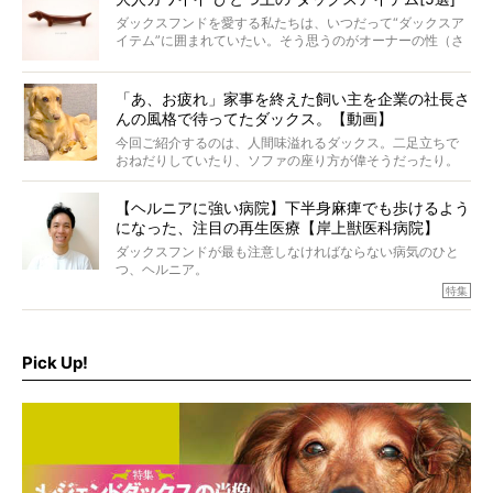
ダックスフンドを愛する私たちは、いつだって“ダックスア
イテム”に囲まれていたい。そう思うのがオーナーの性（さ
が）。 今回は、大人カワイイ“ひとつ上の”ダックスアイテ
ムをご紹介。
「あ、お疲れ」家事を終えた飼い主を企業の社長さ
んの風格で待ってたダックス。【動画】
今回ご紹介するのは、人間味溢れるダックス。二足立ちで
おねだりしていたり、ソファの座り方が偉そうだったり。
今にも言葉を発しそうなダックスの姿は、もう人間にしか
見えないのです…！
【ヘルニアに強い病院】下半身麻痺でも歩けるよう
になった、注目の再生医療【岸上獣医科病院】
ダックスフンドが最も注意しなければならない病気のひと
つ、ヘルニア。
特集『ヘルニアに、負けない』では、ヘルニアに強い動物
特集
病院のご紹介や、ヘルニアを乗り越えたご家族のインタビ
ュー、また予防策など幅広い分野で情報をお届けしていき
ます。
Pick Up!
特集１回目は、椎間板ヘルニアの治療に強いといわれる
『岸上獣医科病院』古上裕嗣院長のインタビュー。幹細胞
を点滴投与する治療により、歩けなかった子が投与37日で
歩いたことも。