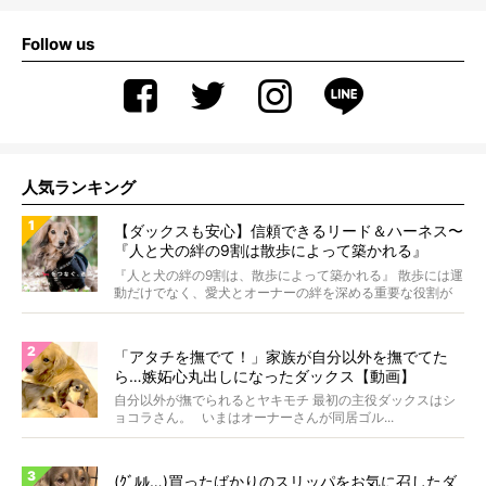
Follow us
人気ランキング
【ダックスも安心】信頼できるリード＆ハーネス〜
『人と犬の絆の9割は散歩によって築かれる』
WOLFGANG MAN＆BEAST〜
『人と犬の絆の9割は、散歩によって築かれる』 散歩には運
動だけでなく、愛犬とオーナーの絆を深める重要な役割が
あ...
「アタチを撫でて！」家族が自分以外を撫でてた
ら…嫉妬心丸出しになったダックス【動画】
自分以外が撫でられるとヤキモチ 最初の主役ダックスはシ
ョコラさん。 いまはオーナーさんが同居ゴル...
(ｸﾞﾙﾙ…)買ったばかりのスリッパをお気に召したダ