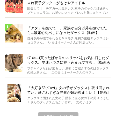
ゃれ双子ダックスがもはやアイドル
応援して！ チアガール風ドレス 双子のダックス姉妹チッ
プとショコラは、お揃いのスイカドレスを身にまとってい
ます...
「アタチを撫でて！」家族が自分以外を撫でてた
ら…嫉妬心丸出しになったダックス【動画】
自分以外が撫でられるとヤキモチ 最初の主役ダックスはシ
ョコラさん。 いまはオーナーさんが同居ゴル...
(ｸﾞﾙﾙ…)買ったばかりのスリッパをお気に召したダ
ックス。早速ハウスに持ち込まれママ涙…【動画あ
り】
ブチャイクな顔が愛らしい 最初にご紹介するのはダックス
の鈴之助さん。 この日はオーナーさんのマス...
「大好き♡(ﾍﾟﾛｯ)」女の子がダックスに取り囲まれ
てた。愛されすぎな光景が超絶羨ましい！【動画】
ダックスに囲まれた女の子 階段に座る女の子の周りにはた
くさんのダックスたちがいます。 女の子はダ...