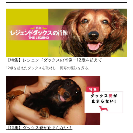
特集１回目は、椎間板ヘルニアの治療に強いといわれる
『岸上獣医科病院』古上裕嗣院長のインタビュー。幹細胞
を点滴投与する治療により、歩けなかった子が投与37日で
歩いたことも。
【特集】レジェンドダックスの肖像ー12歳を超えて
12歳を超えたダックスを取材し、長寿の秘訣を探る。
【特集】ダックス愛が止まらない！