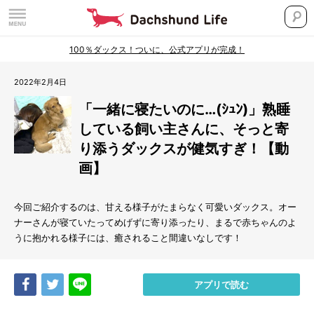
100％ダックス！ついに、公式アプリが完成！
2022年2月4日
「一緒に寝たいのに…(ｼｭﾝ)」熟睡
している飼い主さんに、そっと寄
り添うダックスが健気すぎ！【動
画】
今回ご紹介するのは、甘える様子がたまらなく可愛いダックス。オー
ナーさんが寝ていたってめげずに寄り添ったり、まるで赤ちゃんのよ
うに抱かれる様子には、癒されること間違いなしです！
Share
Tweet
LINE
アプリで読む