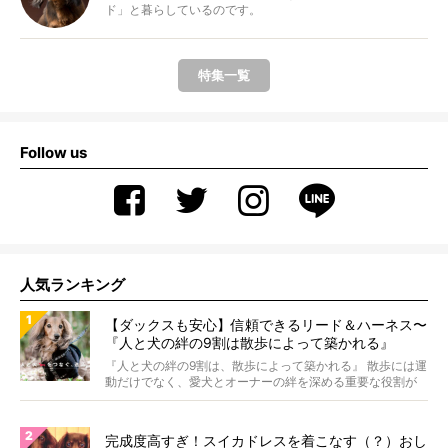
ド」と暮らしているのです。
特集一覧
Follow us
人気ランキング
【ダックスも安心】信頼できるリード＆ハーネス〜
『人と犬の絆の9割は散歩によって築かれる』
WOLFGANG MAN＆BEAST〜
『人と犬の絆の9割は、散歩によって築かれる』 散歩には運
動だけでなく、愛犬とオーナーの絆を深める重要な役割が
あ...
完成度高すぎ！スイカドレスを着こなす（？）おし