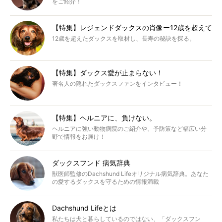
をご紹介！
【特集】レジェンドダックスの肖像ー12歳を超えて
12歳を超えたダックスを取材し、長寿の秘訣を探る。
【特集】ダックス愛が止まらない！
著名人の隠れたダックスファンをインタビュー！
【特集】ヘルニアに、負けない。
ヘルニアに強い動物病院のご紹介や、予防策など幅広い分
野で情報をお届け！
ダックスフンド 病気辞典
獣医師監修のDachshund Lifeオリジナル病気辞典。あなた
の愛するダックスを守るための情報満載
Dachshund Lifeとは
私たちは犬と暮らしているのではない、「ダックスフン