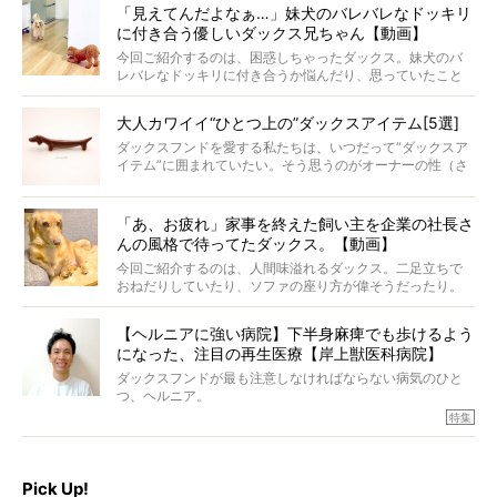
再会を喜ぶ様子にこちらまで嬉しくなっちゃう！
「見えてんだよなぁ…」妹犬のバレバレなドッキリ
に付き合う優しいダックス兄ちゃん【動画】
今回ご紹介するのは、困惑しちゃったダックス。妹犬のバ
レバレなドッキリに付き合うか悩んだり、思っていたこと
と違う事態に陥ったり。そんなお悩み全開なダックスの様
子に、もうニヤニヤが止まらない！
大人カワイイ“ひとつ上の”ダックスアイテム[5選]
ダックスフンドを愛する私たちは、いつだって“ダックスア
イテム”に囲まれていたい。そう思うのがオーナーの性（さ
が）。 今回は、大人カワイイ“ひとつ上の”ダックスアイテ
ムをご紹介。
「あ、お疲れ」家事を終えた飼い主を企業の社長さ
んの風格で待ってたダックス。【動画】
今回ご紹介するのは、人間味溢れるダックス。二足立ちで
おねだりしていたり、ソファの座り方が偉そうだったり。
今にも言葉を発しそうなダックスの姿は、もう人間にしか
見えないのです…！
【ヘルニアに強い病院】下半身麻痺でも歩けるよう
になった、注目の再生医療【岸上獣医科病院】
ダックスフンドが最も注意しなければならない病気のひと
つ、ヘルニア。
特集『ヘルニアに、負けない』では、ヘルニアに強い動物
特集
病院のご紹介や、ヘルニアを乗り越えたご家族のインタビ
ュー、また予防策など幅広い分野で情報をお届けしていき
ます。
Pick Up!