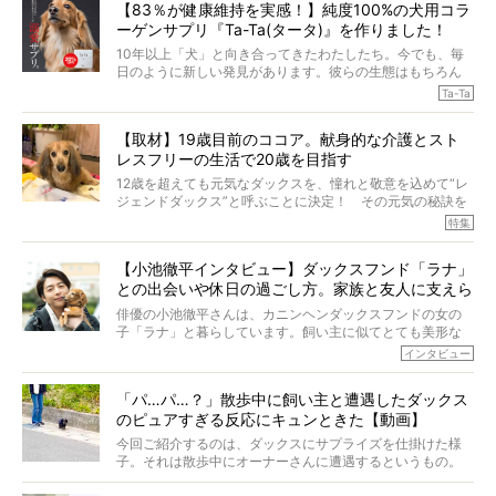
【83％が健康維持を実感！】純度100%の犬用コラ
ーゲンサプリ『Ta-Ta(タータ)』を作りました！
10年以上「犬」と向き合ってきたわたしたち。今でも、毎
日のように新しい発見があります。彼らの生態はもちろん
のこと、「食事」に関することも同じです。昔の犬は25年
Ta-Ta
も生きたといわれていますが、長生きの秘訣はバランスの
とれた栄養にあることがわかってきました。ところが、現
【取材】19歳目前のココア。献身的な介護とスト
代の犬の食事は“ある重要な栄養”が不足しがちになっている
レスフリーの生活で20歳を目指す
というのです。
それを効率よくおぎなってくれるのが、コラーゲン！ そ
12歳を超えても元気なダックスを、憧れと敬意を込めて“レ
こでわたしたちは、純度100%の犬用コラーゲンサプリ
ジェンドダックス”と呼ぶことに決定！ その元気の秘訣を
『Ta-Ta(タータ)』を作りました！
オーナーさんに伺うのが、特集『レジェンドダックスの肖
特集
愛犬家の83％が「健康維持を実感した」と評判のTa-Ta(タ
像』です。
ータ)。健康維持をめざす、すべてのダックスたちに、どう
今回は、19歳目前のココアくんが登場です。「犬は犬らし
か届きますように。
【小池徹平インタビュー】ダックスフンド「ラナ」
く」というオーナーさんのポリシーのもと、甘やかさずに
との出会いや休日の過ごし方。家族と友人に支えら
育てられ、18歳になるまで定期検査すらしたことがなかっ
たというココアくん。果たしてその長生きの秘訣とは。
れてー
俳優の小池徹平さんは、カニンヘンダックスフンドの女の
子「ラナ」と暮らしています。飼い主に似てとても美形な
ラナは、現在８才。小池さんのインスタグラムでは、ラナ
インタビュー
と顔を寄せ合う写真も投稿されていて、ファンからは「ラ
ナがうらやましい…！」という悲鳴のような声も。そんなイ
「パ…パ…？」散歩中に飼い主と遭遇したダックス
ケメンから愛されているラナは、去年の誕生日に小池さん
のピュアすぎる反応にキュンときた【動画】
からプレゼントしてもらったハーネスをつけて撮影に参加
してくれました。
今回ご紹介するのは、ダックスにサプライズを仕掛けた様
子。それは散歩中にオーナーさんに遭遇するというもの。
戸惑って歩きを止めたり、すぐに気付いて追いかけたり、