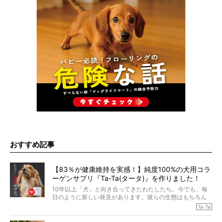
おすすめ記事
【83％が健康維持を実感！】純度100%の犬用コラ
ーゲンサプリ『Ta-Ta(タータ)』を作りました！
10年以上「犬」と向き合ってきたわたしたち。今でも、毎
日のように新しい発見があります。彼らの生態はもちろん
のこと、「食事」に関することも同じです。昔の犬は25年
Ta-Ta
も生きたといわれていますが、長生きの秘訣はバランスの
とれた栄養にあることがわかってきました。ところが、現