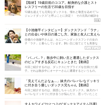
【取材】19歳目前のココア。献身的な介護とスト
代の犬の食事は“ある重要な栄養”が不足しがちになっている
レスフリーの生活で20歳を目指す
というのです。
それを効率よくおぎなってくれるのが、コラーゲン！ そ
12歳を超えても元気なダックスを、憧れと敬意を込めて“レ
こでわたしたちは、純度100%の犬用コラーゲンサプリ
ジェンドダックス”と呼ぶことに決定！ その元気の秘訣を
『Ta-Ta(タータ)』を作りました！
オーナーさんに伺うのが、特集『レジェンドダックスの肖
特集
愛犬家の83％が「健康維持を実感した」と評判のTa-Ta(タ
像』です。
ータ)。健康維持をめざす、すべてのダックスたちに、どう
今回は、19歳目前のココアくんが登場です。「犬は犬らし
か届きますように。
【小池徹平インタビュー】ダックスフンド「ラナ」
く」というオーナーさんのポリシーのもと、甘やかさずに
との出会いや休日の過ごし方。家族と友人に支えら
育てられ、18歳になるまで定期検査すらしたことがなかっ
たというココアくん。果たしてその長生きの秘訣とは。
れてー
俳優の小池徹平さんは、カニンヘンダックスフンドの女の
子「ラナ」と暮らしています。飼い主に似てとても美形な
ラナは、現在８才。小池さんのインスタグラムでは、ラナ
インタビュー
と顔を寄せ合う写真も投稿されていて、ファンからは「ラ
ナがうらやましい…！」という悲鳴のような声も。そんなイ
「パ…パ…？」散歩中に飼い主と遭遇したダックス
ケメンから愛されているラナは、去年の誕生日に小池さん
のピュアすぎる反応にキュンときた【動画】
からプレゼントしてもらったハーネスをつけて撮影に参加
してくれました。
今回ご紹介するのは、ダックスにサプライズを仕掛けた様
子。それは散歩中にオーナーさんに遭遇するというもの。
戸惑って歩きを止めたり、すぐに気付いて追いかけたり、
再会を喜ぶ様子にこちらまで嬉しくなっちゃう！
「見えてんだよなぁ…」妹犬のバレバレなドッキリ
に付き合う優しいダックス兄ちゃん【動画】
今回ご紹介するのは、困惑しちゃったダックス。妹犬のバ
レバレなドッキリに付き合うか悩んだり、思っていたこと
と違う事態に陥ったり。そんなお悩み全開なダックスの様
子に、もうニヤニヤが止まらない！
大人カワイイ“ひとつ上の”ダックスアイテム[5選]