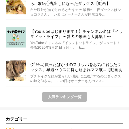
ら…嫉妬心丸出しになったダックス【動画】
自分以外が撫でられるとヤキモチ 最初の主役ダックスはシ
ョコラさん。 いまはオーナーさんが同居ゴル...
【YouTubeはじまります！】チャンネル名は『イッ
ヌドットライフ』〜愛犬の動画も大募集！〜
YouTubeチャンネル『イッヌドットライフ』がスタート！
去る2020年8月31日（月）。 私...
(ｸﾞﾙﾙ…)買ったばかりのスリッパをお気に召したダ
ックス。早速ハウスに持ち込まれママ涙…【動画あ
り】
ブチャイクな顔が愛らしい 最初にご紹介するのはダックス
の鈴之助さん。 この日はオーナーさんのマス...
人気ランキング一覧
カテゴリー