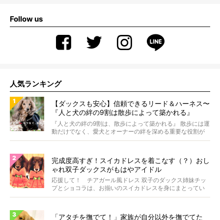
Follow us
人気ランキング
【ダックスも安心】信頼できるリード＆ハーネス〜
『人と犬の絆の9割は散歩によって築かれる』
WOLFGANG MAN＆BEAST〜
『人と犬の絆の9割は、散歩によって築かれる』 散歩には運
動だけでなく、愛犬とオーナーの絆を深める重要な役割が
あ...
完成度高すぎ！スイカドレスを着こなす（？）おし
ゃれ双子ダックスがもはやアイドル
応援して！ チアガール風ドレス 双子のダックス姉妹チッ
プとショコラは、お揃いのスイカドレスを身にまとってい
ます...
「アタチを撫でて！」家族が自分以外を撫でてた