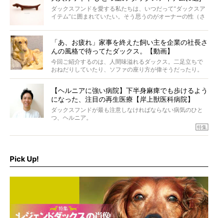
ダックスフンドを愛する私たちは、いつだって“ダックスア
イテム”に囲まれていたい。そう思うのがオーナーの性（さ
が）。 今回は、大人カワイイ“ひとつ上の”ダックスアイテ
ムをご紹介。
「あ、お疲れ」家事を終えた飼い主を企業の社長さ
んの風格で待ってたダックス。【動画】
今回ご紹介するのは、人間味溢れるダックス。二足立ちで
おねだりしていたり、ソファの座り方が偉そうだったり。
今にも言葉を発しそうなダックスの姿は、もう人間にしか
見えないのです…！
【ヘルニアに強い病院】下半身麻痺でも歩けるよう
になった、注目の再生医療【岸上獣医科病院】
ダックスフンドが最も注意しなければならない病気のひと
つ、ヘルニア。
特集『ヘルニアに、負けない』では、ヘルニアに強い動物
特集
病院のご紹介や、ヘルニアを乗り越えたご家族のインタビ
ュー、また予防策など幅広い分野で情報をお届けしていき
ます。
Pick Up!
特集１回目は、椎間板ヘルニアの治療に強いといわれる
『岸上獣医科病院』古上裕嗣院長のインタビュー。幹細胞
を点滴投与する治療により、歩けなかった子が投与37日で
歩いたことも。