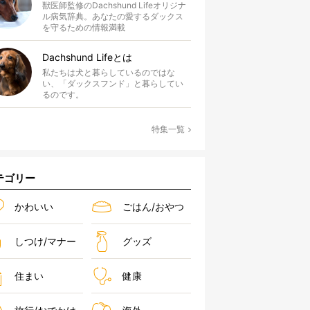
獣医師監修のDachshund Lifeオリジナ
ル病気辞典。あなたの愛するダックス
を守るための情報満載
Dachshund Lifeとは
私たちは犬と暮らしているのではな
い、「ダックスフンド」と暮らしてい
るのです。
特集一覧
テゴリー
かわいい
ごはん/おやつ
しつけ/マナー
グッズ
住まい
健康