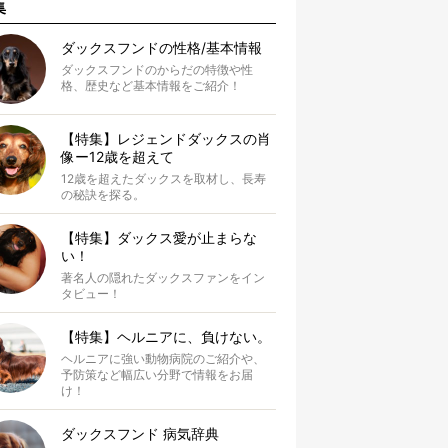
集
ダックスフンドの性格/基本情報
ダックスフンドのからだの特徴や性
格、歴史など基本情報をご紹介！
【特集】レジェンドダックスの肖
像ー12歳を超えて
12歳を超えたダックスを取材し、長寿
の秘訣を探る。
【特集】ダックス愛が止まらな
い！
著名人の隠れたダックスファンをイン
タビュー！
【特集】ヘルニアに、負けない。
ヘルニアに強い動物病院のご紹介や、
予防策など幅広い分野で情報をお届
け！
ダックスフンド 病気辞典