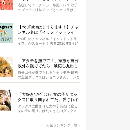
スがもはやアイドル
応援して！ チアガール風ドレス 双子
のダックス姉妹チップとショコラは、
お揃いのスイカドレスを身にまとって
います...
【YouTubeはじまります！】チャ
ンネル名は『イッヌドットライ
フ』〜愛犬の動画も大募集！〜
YouTubeチャンネル『イッヌドットラ
イフ』がスタート！ 去る2020年8月31
日（月）。 私...
「アタチを撫でて！」家族が自分
以外を撫でてたら…嫉妬心丸出し
になったダックス【動画】
自分以外が撫でられるとヤキモチ 最初
の主役ダックスはショコラさん。 いま
はオーナーさんが同居ゴル...
「大好き♡(ﾍﾟﾛｯ)」女の子がダッ
クスに取り囲まれてた。愛されす
ぎな光景が超絶羨ましい！【動
ダックスに囲まれた女の子 階段に座る
画】
女の子の周りにはたくさんのダックス
たちがいます。 女の子はダ...
人気ランキング一覧