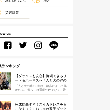
旅行/おでかけ
海外
災害対策
low us
気ランキング
【ダックスも安心】信頼できるリ
ード＆ハーネス〜『人と犬の絆の
9割は散歩によって築かれる』
『人と犬の絆の9割は、散歩によって築
WOLFGANG MAN＆BEAST〜
かれる』 散歩には運動だけでなく、愛
犬とオーナーの絆を深める重要な役割
があ...
完成度高すぎ！スイカドレスを着
こなす（？）おしゃれ双子ダック