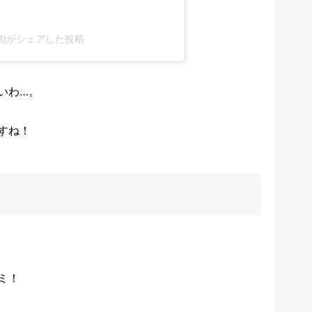
1108)がシェアした投稿
いわ…。
すね！
ミ！