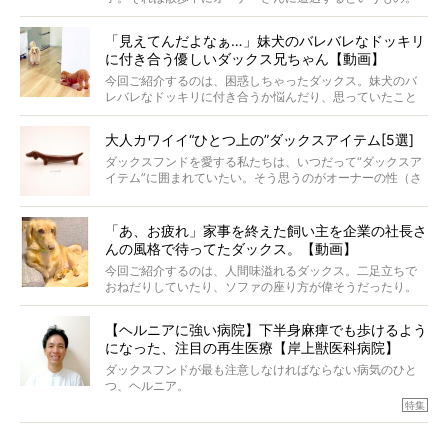
戸惑って歩きを止めたり、すぐに気付いて追いかけたり、
再会を喜ぶ様子にこちらまで嬉しくなっちゃう！
「見えてんだよなぁ…」妹犬のバレバレなドッキリ
に付き合う優しいダックス兄ちゃん【動画】
今回ご紹介するのは、困惑しちゃったダックス。妹犬のバ
レバレなドッキリに付き合うか悩んだり、思っていたこと
と違う事態に陥ったり。そんなお悩み全開なダックスの様
子に、もうニヤニヤが止まらない！
大人カワイイ“ひとつ上の”ダックスアイテム[5選]
ダックスフンドを愛する私たちは、いつだって“ダックスア
イテム”に囲まれていたい。そう思うのがオーナーの性（さ
が）。 今回は、大人カワイイ“ひとつ上の”ダックスアイテ
ムをご紹介。
「あ、お疲れ」家事を終えた飼い主を企業の社長さ
んの風格で待ってたダックス。【動画】
今回ご紹介するのは、人間味溢れるダックス。二足立ちで
おねだりしていたり、ソファの座り方が偉そうだったり。
今にも言葉を発しそうなダックスの姿は、もう人間にしか
見えないのです…！
【ヘルニアに強い病院】下半身麻痺でも歩けるよう
になった、注目の再生医療【岸上獣医科病院】
ダックスフンドが最も注意しなければならない病気のひと
つ、ヘルニア。
特集『ヘルニアに、負けない』では、ヘルニアに強い動物
特集
病院のご紹介や、ヘルニアを乗り越えたご家族のインタビ
ュー、また予防策など幅広い分野で情報をお届けしていき