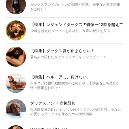
ダックスフンドのからだの特徴や性格、歴史など基本情報
をご紹介！
【特集】レジェンドダックスの肖像ー12歳を超えて
12歳を超えたダックスを取材し、長寿の秘訣を探る。
【特集】ダックス愛が止まらない！
著名人の隠れたダックスファンをインタビュー！
【特集】ヘルニアに、負けない。
ヘルニアに強い動物病院のご紹介や、予防策など幅広い分
野で情報をお届け！
ダックスフンド 病気辞典
獣医師監修のDachshund Lifeオリジナル病気辞典。あなた
の愛するダックスを守るための情報満載