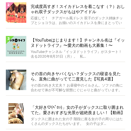
完成度高すぎ！スイカドレスを着こなす（？）おし
ゃれ双子ダックスがもはやアイドル
応援して！ チアガール風ドレス 双子のダックス姉妹チッ
プとショコラは、お揃いのスイカドレスを身にまとってい
ます...
【YouTubeはじまります！】チャンネル名は『イッ
ヌドットライフ』〜愛犬の動画も大募集！〜
YouTubeチャンネル『イッヌドットライフ』がスタート！
去る2020年8月31日（月）。 私...
その首の向きヤバくない？ダックスの寝姿を見た
ら、直角に曲がってて二度見した【写真4選】
その首の向き大丈夫？ お昼寝中のイルさん。ソファの角に
合わせて体が不可解な状態にぐにゃりと曲がっています。
&...
「大好き♡(ﾍﾟﾛｯ)」女の子がダックスに取り囲まれ
てた。愛されすぎな光景が超絶羨ましい！【動画】
ダックスに囲まれた女の子 階段に座る女の子の周りにはた
くさんのダックスたちがいます。 女の子はダ...