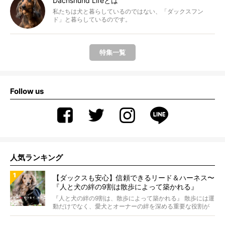
Dachshund Lifeとは
私たちは犬と暮らしているのではない、「ダックスフン
ド」と暮らしているのです。
特集一覧
Follow us
人気ランキング
【ダックスも安心】信頼できるリード＆ハーネス〜
『人と犬の絆の9割は散歩によって築かれる』
WOLFGANG MAN＆BEAST〜
『人と犬の絆の9割は、散歩によって築かれる』 散歩には運
動だけでなく、愛犬とオーナーの絆を深める重要な役割が
あ...