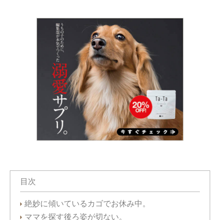
目次
絶妙に傾いているカゴでお休み中。
ママを探す後ろ姿が切ない。