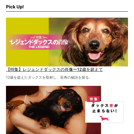
ます。
Pick Up!
特集１回目は、椎間板ヘルニアの治療に強いといわれる
『岸上獣医科病院』古上裕嗣院長のインタビュー。幹細胞
を点滴投与する治療により、歩けなかった子が投与37日で
歩いたことも。
【特集】レジェンドダックスの肖像ー12歳を超えて
12歳を超えたダックスを取材し、長寿の秘訣を探る。