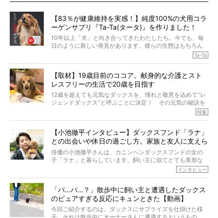
【83％が健康維持を実感！】純度100%の犬用コラ
ーゲンサプリ『Ta-Ta(タータ)』を作りました！
10年以上「犬」と向き合ってきたわたしたち。今でも、毎
日のように新しい発見があります。彼らの生態はもちろん
のこと、「食事」に関することも同じです。昔の犬は25年
Ta-Ta
も生きたといわれていますが、長生きの秘訣はバランスの
とれた栄養にあることがわかってきました。ところが、現
【取材】19歳目前のココア。献身的な介護とスト
代の犬の食事は“ある重要な栄養”が不足しがちになっている
レスフリーの生活で20歳を目指す
というのです。
それを効率よくおぎなってくれるのが、コラーゲン！ そ
12歳を超えても元気なダックスを、憧れと敬意を込めて“レ
こでわたしたちは、純度100%の犬用コラーゲンサプリ
ジェンドダックス”と呼ぶことに決定！ その元気の秘訣を
『Ta-Ta(タータ)』を作りました！
オーナーさんに伺うのが、特集『レジェンドダックスの肖
特集
愛犬家の83％が「健康維持を実感した」と評判のTa-Ta(タ
像』です。
ータ)。健康維持をめざす、すべてのダックスたちに、どう
今回は、19歳目前のココアくんが登場です。「犬は犬らし
か届きますように。
【小池徹平インタビュー】ダックスフンド「ラナ」
く」というオーナーさんのポリシーのもと、甘やかさずに
との出会いや休日の過ごし方。家族と友人に支えら
育てられ、18歳になるまで定期検査すらしたことがなかっ
たというココアくん。果たしてその長生きの秘訣とは。
れてー
俳優の小池徹平さんは、カニンヘンダックスフンドの女の
子「ラナ」と暮らしています。飼い主に似てとても美形な
ラナは、現在８才。小池さんのインスタグラムでは、ラナ
インタビュー
と顔を寄せ合う写真も投稿されていて、ファンからは「ラ
ナがうらやましい…！」という悲鳴のような声も。そんなイ
「パ…パ…？」散歩中に飼い主と遭遇したダックス
ケメンから愛されているラナは、去年の誕生日に小池さん
のピュアすぎる反応にキュンときた【動画】
からプレゼントしてもらったハーネスをつけて撮影に参加
してくれました。
今回ご紹介するのは、ダックスにサプライズを仕掛けた様
子。それは散歩中にオーナーさんに遭遇するというもの。