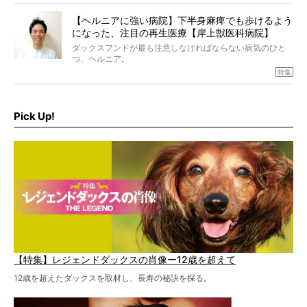
今にも言葉を発しそうなダックスの姿は、もう人間にしか
見えないのです…！
【ヘルニアに強い病院】下半身麻痺でも歩けるよう
になった、注目の再生医療【岸上獣医科病院】
ダックスフンドが最も注意しなければならない病気のひと
つ、ヘルニア。
特集『ヘルニアに、負けない』では、ヘルニアに強い動物
特集
病院のご紹介や、ヘルニアを乗り越えたご家族のインタビ
ュー、また予防策など幅広い分野で情報をお届けしていき
ます。
Pick Up!
特集１回目は、椎間板ヘルニアの治療に強いといわれる
『岸上獣医科病院』古上裕嗣院長のインタビュー。幹細胞
を点滴投与する治療により、歩けなかった子が投与37日で
歩いたことも。
【特集】レジェンドダックスの肖像ー12歳を超えて
12歳を超えたダックスを取材し、長寿の秘訣を探る。