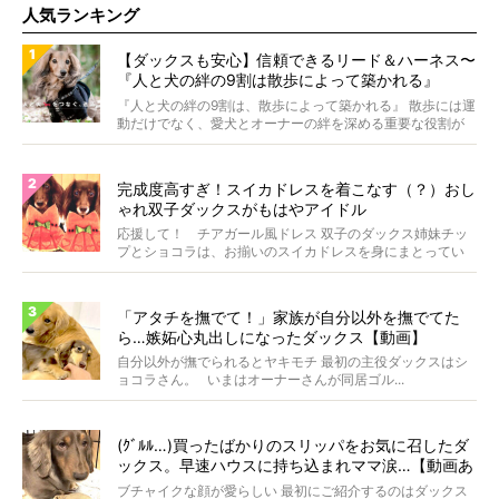
人気ランキング
【ダックスも安心】信頼できるリード＆ハーネス〜
『人と犬の絆の9割は散歩によって築かれる』
WOLFGANG MAN＆BEAST〜
『人と犬の絆の9割は、散歩によって築かれる』 散歩には運
動だけでなく、愛犬とオーナーの絆を深める重要な役割が
あ...
完成度高すぎ！スイカドレスを着こなす（？）おし
ゃれ双子ダックスがもはやアイドル
応援して！ チアガール風ドレス 双子のダックス姉妹チッ
プとショコラは、お揃いのスイカドレスを身にまとってい
ます...
「アタチを撫でて！」家族が自分以外を撫でてた
ら…嫉妬心丸出しになったダックス【動画】
自分以外が撫でられるとヤキモチ 最初の主役ダックスはシ
ョコラさん。 いまはオーナーさんが同居ゴル...
(ｸﾞﾙﾙ…)買ったばかりのスリッパをお気に召したダ
ックス。早速ハウスに持ち込まれママ涙…【動画あ
り】
ブチャイクな顔が愛らしい 最初にご紹介するのはダックス