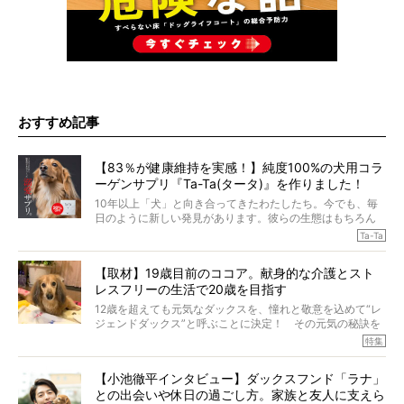
おすすめ記事
【83％が健康維持を実感！】純度100%の犬用コラ
ーゲンサプリ『Ta-Ta(タータ)』を作りました！
10年以上「犬」と向き合ってきたわたしたち。今でも、毎
日のように新しい発見があります。彼らの生態はもちろん
のこと、「食事」に関することも同じです。昔の犬は25年
Ta-Ta
も生きたといわれていますが、長生きの秘訣はバランスの
とれた栄養にあることがわかってきました。ところが、現
【取材】19歳目前のココア。献身的な介護とスト
代の犬の食事は“ある重要な栄養”が不足しがちになっている
レスフリーの生活で20歳を目指す
というのです。
それを効率よくおぎなってくれるのが、コラーゲン！ そ
12歳を超えても元気なダックスを、憧れと敬意を込めて“レ
こでわたしたちは、純度100%の犬用コラーゲンサプリ
ジェンドダックス”と呼ぶことに決定！ その元気の秘訣を
『Ta-Ta(タータ)』を作りました！
オーナーさんに伺うのが、特集『レジェンドダックスの肖
特集
愛犬家の83％が「健康維持を実感した」と評判のTa-Ta(タ
像』です。
ータ)。健康維持をめざす、すべてのダックスたちに、どう
今回は、19歳目前のココアくんが登場です。「犬は犬らし
か届きますように。
【小池徹平インタビュー】ダックスフンド「ラナ」
く」というオーナーさんのポリシーのもと、甘やかさずに
との出会いや休日の過ごし方。家族と友人に支えら
育てられ、18歳になるまで定期検査すらしたことがなかっ