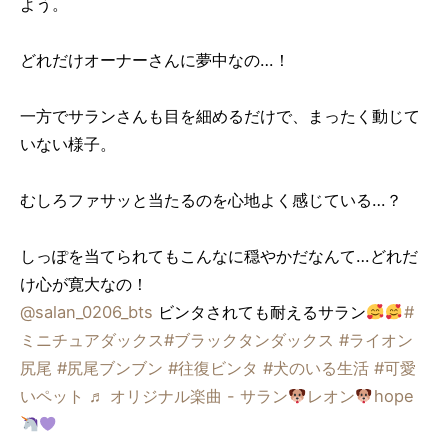
よう。
どれだけオーナーさんに夢中なの…！
一方でサランさんも目を細めるだけで、まったく動じて
いない様子。
むしろファサッと当たるのを心地よく感じている…？
しっぽを当てられてもこんなに穏やかだなんて…どれだ
け心が寛大なの！
@salan_0206_bts
ビンタされても耐えるサラン
#
ミニチュアダックス
#ブラックタンダックス
#ライオン
尻尾
#尻尾ブンブン
#往復ビンタ
#犬のいる生活
#可愛
いペット
♬ オリジナル楽曲 - サラン
レオン
hope