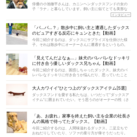
たというココアくん。果たしてその長生きの秘訣とは。
れてー
俳優の小池徹平さんは、カニンヘンダックスフンドの女の
子「ラナ」と暮らしています。飼い主に似てとても美形な
ラナは、現在８才。小池さんのインスタグラムでは、ラナ
インタビュー
と顔を寄せ合う写真も投稿されていて、ファンからは「ラ
ナがうらやましい…！」という悲鳴のような声も。そんなイ
「パ…パ…？」散歩中に飼い主と遭遇したダックス
ケメンから愛されているラナは、去年の誕生日に小池さん
のピュアすぎる反応にキュンときた【動画】
からプレゼントしてもらったハーネスをつけて撮影に参加
してくれました。
今回ご紹介するのは、ダックスにサプライズを仕掛けた様
子。それは散歩中にオーナーさんに遭遇するというもの。
戸惑って歩きを止めたり、すぐに気付いて追いかけたり、
再会を喜ぶ様子にこちらまで嬉しくなっちゃう！
「見えてんだよなぁ…」妹犬のバレバレなドッキリ
に付き合う優しいダックス兄ちゃん【動画】
今回ご紹介するのは、困惑しちゃったダックス。妹犬のバ
レバレなドッキリに付き合うか悩んだり、思っていたこと
と違う事態に陥ったり。そんなお悩み全開なダックスの様
子に、もうニヤニヤが止まらない！
大人カワイイ“ひとつ上の”ダックスアイテム[5選]
ダックスフンドを愛する私たちは、いつだって“ダックスア
イテム”に囲まれていたい。そう思うのがオーナーの性（さ
が）。 今回は、大人カワイイ“ひとつ上の”ダックスアイテ
ムをご紹介。
「あ、お疲れ」家事を終えた飼い主を企業の社長さ
んの風格で待ってたダックス。【動画】
今回ご紹介するのは、人間味溢れるダックス。二足立ちで
おねだりしていたり、ソファの座り方が偉そうだったり。