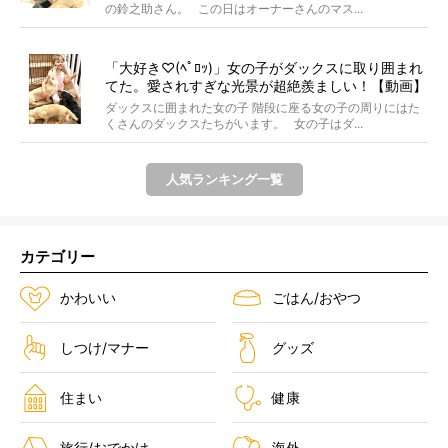
の鈴之助さん。 この日はオーナーさんのマス...
「大好き♡(ﾍﾟﾛｯ)」女の子がダックスに取り囲まれ
てた。愛されすぎな光景が超絶羨ましい！【動画】
ダックスに囲まれた女の子 階段に座る女の子の周りにはた
くさんのダックスたちがいます。 女の子はダ...
人気ランキング一覧
カテゴリー
かわいい
ごはん/おやつ
しつけ/マナー
グッズ
住まい
健康
旅行/おでかけ
海外