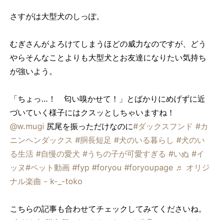
さすがは大型犬のしっぽ。
むぎさんがよろけてしまうほどの威力なのですが、どう
やらそんなことよりも大型犬とお友達になりたい気持ち
が強いよう。
「ちょっ…！ 匂い嗅かせて！」とばかりにめげずに近
づいていく様子にはクスッとしちゃいますね！
@w.mugi
尻尾を振っただけなのに
#ダックスフンド
#カ
ニンヘンダックス
#胴長短足
#犬のいる暮らし
#犬のい
る生活
#自慢の愛犬
#うちの子が可愛すぎる
#いぬ
#イ
ッヌ
#ペット動画
#fyp
#foryou
#foryoupage
♬ オリジ
ナル楽曲 - k-_-toko
こちらの記事も合わせてチェックしてみてくださいね。