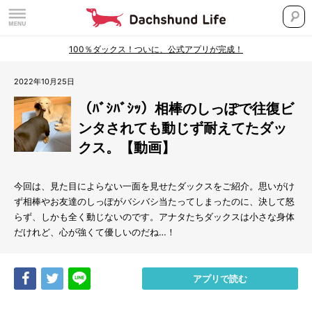
100％ダックス！ついに、公式アプリが完成！
2022年10月25日
（ﾊﾞｼﾊﾞｼｯ）相棒のしっぽで往復ビ
ンタされても動じず耐えてたダッ
クス。【動画】
今回は、見た目によらない一面を見せたダックスをご紹介。思いがけ
ず相棒やお友達のしっぽがバシバシ当たってしまったのに、決して怒
らず、しかも全く動じないのです。アナタたちダックスは小さな身体
だけれど、心が強くて優しいのだね…！
Share
Tweet
LINE
アプリで読む