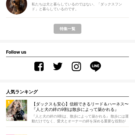
私たちは犬と暮らしているのではない、「ダックスフン
ド」と暮らしているのです。
特集一覧
Follow us
人気ランキング
【ダックスも安心】信頼できるリード＆ハーネス〜
『人と犬の絆の9割は散歩によって築かれる』
WOLFGANG MAN＆BEAST〜
『人と犬の絆の9割は、散歩によって築かれる』 散歩には運
動だけでなく、愛犬とオーナーの絆を深める重要な役割が
あ...