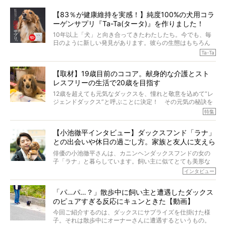
【83％が健康維持を実感！】純度100%の犬用コラ
ーゲンサプリ『Ta-Ta(タータ)』を作りました！
10年以上「犬」と向き合ってきたわたしたち。今でも、毎
日のように新しい発見があります。彼らの生態はもちろん
のこと、「食事」に関することも同じです。昔の犬は25年
Ta-Ta
も生きたといわれていますが、長生きの秘訣はバランスの
とれた栄養にあることがわかってきました。ところが、現
【取材】19歳目前のココア。献身的な介護とスト
代の犬の食事は“ある重要な栄養”が不足しがちになっている
レスフリーの生活で20歳を目指す
というのです。
それを効率よくおぎなってくれるのが、コラーゲン！ そ
12歳を超えても元気なダックスを、憧れと敬意を込めて“レ
こでわたしたちは、純度100%の犬用コラーゲンサプリ
ジェンドダックス”と呼ぶことに決定！ その元気の秘訣を
『Ta-Ta(タータ)』を作りました！
オーナーさんに伺うのが、特集『レジェンドダックスの肖
特集
愛犬家の83％が「健康維持を実感した」と評判のTa-Ta(タ
像』です。
ータ)。健康維持をめざす、すべてのダックスたちに、どう
今回は、19歳目前のココアくんが登場です。「犬は犬らし
か届きますように。
【小池徹平インタビュー】ダックスフンド「ラナ」
く」というオーナーさんのポリシーのもと、甘やかさずに
との出会いや休日の過ごし方。家族と友人に支えら
育てられ、18歳になるまで定期検査すらしたことがなかっ
たというココアくん。果たしてその長生きの秘訣とは。
れてー
俳優の小池徹平さんは、カニンヘンダックスフンドの女の
子「ラナ」と暮らしています。飼い主に似てとても美形な
ラナは、現在８才。小池さんのインスタグラムでは、ラナ
インタビュー
と顔を寄せ合う写真も投稿されていて、ファンからは「ラ
ナがうらやましい…！」という悲鳴のような声も。そんなイ
「パ…パ…？」散歩中に飼い主と遭遇したダックス
ケメンから愛されているラナは、去年の誕生日に小池さん
のピュアすぎる反応にキュンときた【動画】
からプレゼントしてもらったハーネスをつけて撮影に参加
してくれました。
今回ご紹介するのは、ダックスにサプライズを仕掛けた様
子。それは散歩中にオーナーさんに遭遇するというもの。