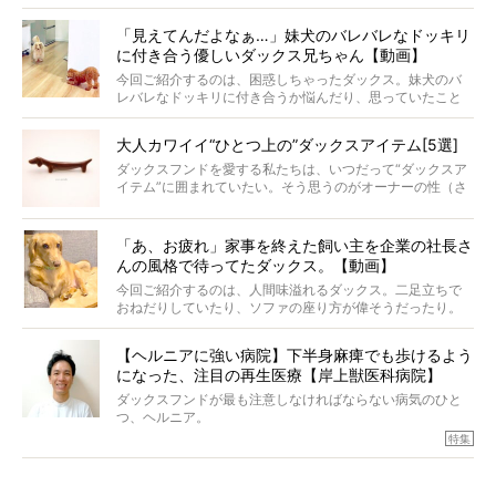
戸惑って歩きを止めたり、すぐに気付いて追いかけたり、
再会を喜ぶ様子にこちらまで嬉しくなっちゃう！
「見えてんだよなぁ…」妹犬のバレバレなドッキリ
に付き合う優しいダックス兄ちゃん【動画】
今回ご紹介するのは、困惑しちゃったダックス。妹犬のバ
レバレなドッキリに付き合うか悩んだり、思っていたこと
と違う事態に陥ったり。そんなお悩み全開なダックスの様
子に、もうニヤニヤが止まらない！
大人カワイイ“ひとつ上の”ダックスアイテム[5選]
ダックスフンドを愛する私たちは、いつだって“ダックスア
イテム”に囲まれていたい。そう思うのがオーナーの性（さ
が）。 今回は、大人カワイイ“ひとつ上の”ダックスアイテ
ムをご紹介。
「あ、お疲れ」家事を終えた飼い主を企業の社長さ
んの風格で待ってたダックス。【動画】
今回ご紹介するのは、人間味溢れるダックス。二足立ちで
おねだりしていたり、ソファの座り方が偉そうだったり。
今にも言葉を発しそうなダックスの姿は、もう人間にしか
見えないのです…！
【ヘルニアに強い病院】下半身麻痺でも歩けるよう
になった、注目の再生医療【岸上獣医科病院】
ダックスフンドが最も注意しなければならない病気のひと
つ、ヘルニア。
特集『ヘルニアに、負けない』では、ヘルニアに強い動物
特集
病院のご紹介や、ヘルニアを乗り越えたご家族のインタビ
ュー、また予防策など幅広い分野で情報をお届けしていき
ます。