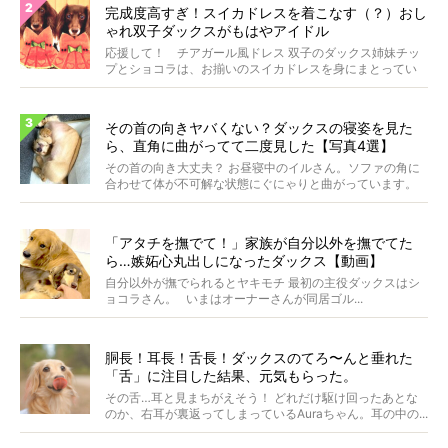
完成度高すぎ！スイカドレスを着こなす（？）おし
ゃれ双子ダックスがもはやアイドル
応援して！ チアガール風ドレス 双子のダックス姉妹チッ
プとショコラは、お揃いのスイカドレスを身にまとってい
ます...
その首の向きヤバくない？ダックスの寝姿を見た
ら、直角に曲がってて二度見した【写真4選】
その首の向き大丈夫？ お昼寝中のイルさん。ソファの角に
合わせて体が不可解な状態にぐにゃりと曲がっています。
&...
「アタチを撫でて！」家族が自分以外を撫でてた
ら…嫉妬心丸出しになったダックス【動画】
自分以外が撫でられるとヤキモチ 最初の主役ダックスはシ
ョコラさん。 いまはオーナーさんが同居ゴル...
胴長！耳長！舌長！ダックスのてろ〜んと垂れた
「舌」に注目した結果、元気もらった。
その舌…耳と見まちがえそう！ どれだけ駆け回ったあとな
のか、右耳が裏返ってしまっているAuraちゃん。耳の中の...