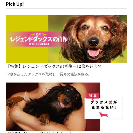
Pick Up!
特集１回目は、椎間板ヘルニアの治療に強いといわれる
『岸上獣医科病院』古上裕嗣院長のインタビュー。幹細胞
を点滴投与する治療により、歩けなかった子が投与37日で
歩いたことも。
【特集】レジェンドダックスの肖像ー12歳を超えて
12歳を超えたダックスを取材し、長寿の秘訣を探る。