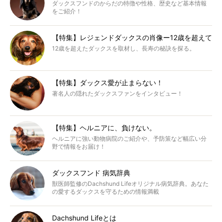
ダックスフンドのからだの特徴や性格、歴史など基本情報
をご紹介！
【特集】レジェンドダックスの肖像ー12歳を超えて
12歳を超えたダックスを取材し、長寿の秘訣を探る。
【特集】ダックス愛が止まらない！
著名人の隠れたダックスファンをインタビュー！
【特集】ヘルニアに、負けない。
ヘルニアに強い動物病院のご紹介や、予防策など幅広い分
野で情報をお届け！
ダックスフンド 病気辞典
獣医師監修のDachshund Lifeオリジナル病気辞典。あなた
の愛するダックスを守るための情報満載
Dachshund Lifeとは