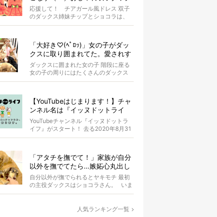
スがもはやアイドル
応援して！ チアガール風ドレス 双子
のダックス姉妹チップとショコラは、
お揃いのスイカドレスを身にまとって
います...
「大好き♡(ﾍﾟﾛｯ)」女の子がダッ
クスに取り囲まれてた。愛されす
ぎな光景が超絶羨ましい！【動
ダックスに囲まれた女の子 階段に座る
画】
女の子の周りにはたくさんのダックス
たちがいます。 女の子はダ...
【YouTubeはじまります！】チャ
ンネル名は『イッヌドットライ
フ』〜愛犬の動画も大募集！〜
YouTubeチャンネル『イッヌドットラ
イフ』がスタート！ 去る2020年8月31
日（月）。 私...
「アタチを撫でて！」家族が自分
以外を撫でてたら…嫉妬心丸出し
になったダックス【動画】
自分以外が撫でられるとヤキモチ 最初
の主役ダックスはショコラさん。 いま
はオーナーさんが同居ゴル...
人気ランキング一覧