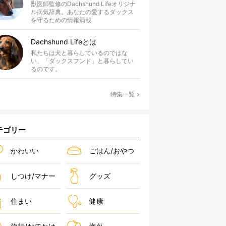
獣医師監修のDachshund Lifeオリジナ
ル病気辞典。あなたの愛するダックス
を守るための情報満載
Dachshund Lifeとは
私たちは犬と暮らしているのではな
い、「ダックスフンド」と暮らしてい
るのです。
特集一覧
テゴリー
かわいい
ごはん/おやつ
しつけ/マナー
グッズ
住まい
健康