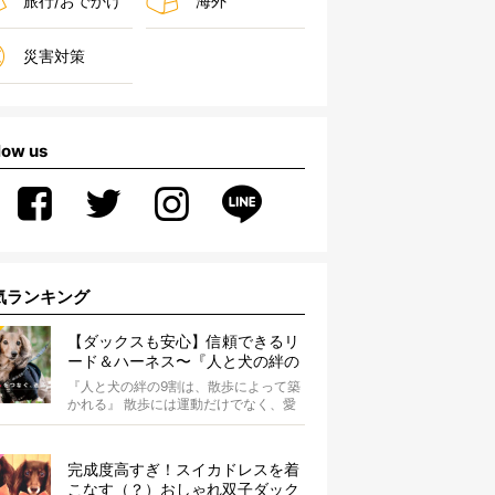
旅行/おでかけ
海外
災害対策
low us
気ランキング
【ダックスも安心】信頼できるリ
ード＆ハーネス〜『人と犬の絆の
9割は散歩によって築かれる』
『人と犬の絆の9割は、散歩によって築
WOLFGANG MAN＆BEAST〜
かれる』 散歩には運動だけでなく、愛
犬とオーナーの絆を深める重要な役割
があ...
完成度高すぎ！スイカドレスを着
こなす（？）おしゃれ双子ダック