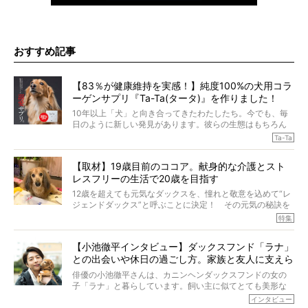
おすすめ記事
【83％が健康維持を実感！】純度100%の犬用コラ
ーゲンサプリ『Ta-Ta(タータ)』を作りました！
10年以上「犬」と向き合ってきたわたしたち。今でも、毎
日のように新しい発見があります。彼らの生態はもちろん
のこと、「食事」に関することも同じです。昔の犬は25年
Ta-Ta
も生きたといわれていますが、長生きの秘訣はバランスの
とれた栄養にあることがわかってきました。ところが、現
【取材】19歳目前のココア。献身的な介護とスト
代の犬の食事は“ある重要な栄養”が不足しがちになっている
レスフリーの生活で20歳を目指す
というのです。
それを効率よくおぎなってくれるのが、コラーゲン！ そ
12歳を超えても元気なダックスを、憧れと敬意を込めて“レ
こでわたしたちは、純度100%の犬用コラーゲンサプリ
ジェンドダックス”と呼ぶことに決定！ その元気の秘訣を
『Ta-Ta(タータ)』を作りました！
オーナーさんに伺うのが、特集『レジェンドダックスの肖
特集
愛犬家の83％が「健康維持を実感した」と評判のTa-Ta(タ
像』です。
ータ)。健康維持をめざす、すべてのダックスたちに、どう
今回は、19歳目前のココアくんが登場です。「犬は犬らし
か届きますように。
【小池徹平インタビュー】ダックスフンド「ラナ」
く」というオーナーさんのポリシーのもと、甘やかさずに
との出会いや休日の過ごし方。家族と友人に支えら
育てられ、18歳になるまで定期検査すらしたことがなかっ
たというココアくん。果たしてその長生きの秘訣とは。
れてー
俳優の小池徹平さんは、カニンヘンダックスフンドの女の
子「ラナ」と暮らしています。飼い主に似てとても美形な
ラナは、現在８才。小池さんのインスタグラムでは、ラナ
インタビュー
と顔を寄せ合う写真も投稿されていて、ファンからは「ラ