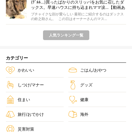
(ｸﾞﾙﾙ…)買ったばかりのスリッパをお気に召したダ
ックス。早速ハウスに持ち込まれママ涙…【動画あ
り】
ブチャイクな顔が愛らしい 最初にご紹介するのはダックス
の鈴之助さん。 この日はオーナーさんのマス...
人気ランキング一覧
カテゴリー
かわいい
ごはん/おやつ
しつけ/マナー
グッズ
住まい
健康
旅行/おでかけ
海外
災害対策