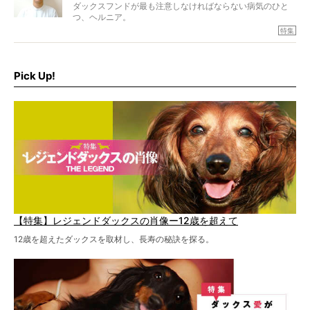
ダックスフンドが最も注意しなければならない病気のひと
つ、ヘルニア。
特集『ヘルニアに、負けない』では、ヘルニアに強い動物
特集
病院のご紹介や、ヘルニアを乗り越えたご家族のインタビ
ュー、また予防策など幅広い分野で情報をお届けしていき
ます。
Pick Up!
特集１回目は、椎間板ヘルニアの治療に強いといわれる
『岸上獣医科病院』古上裕嗣院長のインタビュー。幹細胞
を点滴投与する治療により、歩けなかった子が投与37日で
歩いたことも。
【特集】レジェンドダックスの肖像ー12歳を超えて
12歳を超えたダックスを取材し、長寿の秘訣を探る。