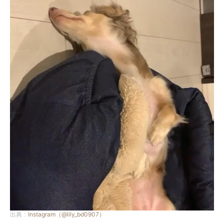
出典：
Instagram（@lily_bd0907）