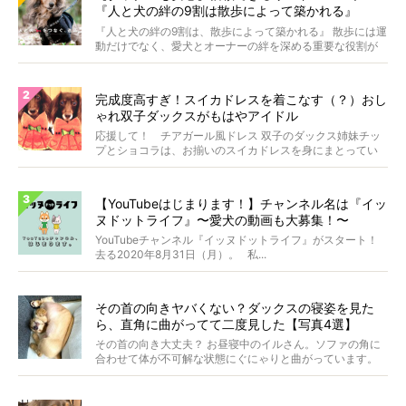
『人と犬の絆の9割は散歩によって築かれる』
WOLFGANG MAN＆BEAST〜
『人と犬の絆の9割は、散歩によって築かれる』 散歩には運
動だけでなく、愛犬とオーナーの絆を深める重要な役割が
あ...
完成度高すぎ！スイカドレスを着こなす（？）おし
ゃれ双子ダックスがもはやアイドル
応援して！ チアガール風ドレス 双子のダックス姉妹チッ
プとショコラは、お揃いのスイカドレスを身にまとってい
ます...
【YouTubeはじまります！】チャンネル名は『イッ
ヌドットライフ』〜愛犬の動画も大募集！〜
YouTubeチャンネル『イッヌドットライフ』がスタート！
去る2020年8月31日（月）。 私...
その首の向きヤバくない？ダックスの寝姿を見た
ら、直角に曲がってて二度見した【写真4選】
その首の向き大丈夫？ お昼寝中のイルさん。ソファの角に
合わせて体が不可解な状態にぐにゃりと曲がっています。
&...