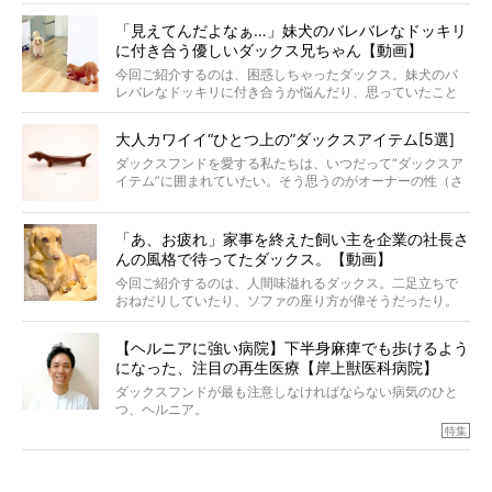
戸惑って歩きを止めたり、すぐに気付いて追いかけたり、
再会を喜ぶ様子にこちらまで嬉しくなっちゃう！
「見えてんだよなぁ…」妹犬のバレバレなドッキリ
に付き合う優しいダックス兄ちゃん【動画】
今回ご紹介するのは、困惑しちゃったダックス。妹犬のバ
レバレなドッキリに付き合うか悩んだり、思っていたこと
と違う事態に陥ったり。そんなお悩み全開なダックスの様
子に、もうニヤニヤが止まらない！
大人カワイイ“ひとつ上の”ダックスアイテム[5選]
ダックスフンドを愛する私たちは、いつだって“ダックスア
イテム”に囲まれていたい。そう思うのがオーナーの性（さ
が）。 今回は、大人カワイイ“ひとつ上の”ダックスアイテ
ムをご紹介。
「あ、お疲れ」家事を終えた飼い主を企業の社長さ
んの風格で待ってたダックス。【動画】
今回ご紹介するのは、人間味溢れるダックス。二足立ちで
おねだりしていたり、ソファの座り方が偉そうだったり。
今にも言葉を発しそうなダックスの姿は、もう人間にしか
見えないのです…！
【ヘルニアに強い病院】下半身麻痺でも歩けるよう
になった、注目の再生医療【岸上獣医科病院】
ダックスフンドが最も注意しなければならない病気のひと
つ、ヘルニア。
特集『ヘルニアに、負けない』では、ヘルニアに強い動物
特集
病院のご紹介や、ヘルニアを乗り越えたご家族のインタビ
ュー、また予防策など幅広い分野で情報をお届けしていき
ます。