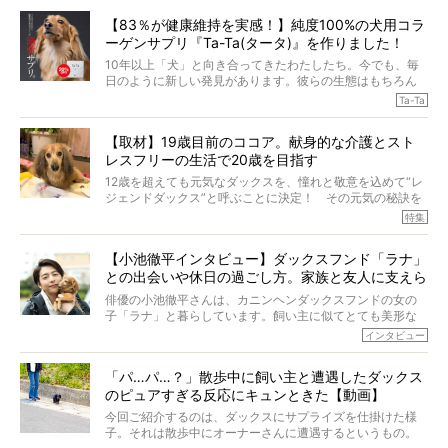
【83％が健康維持を実感！】純度100%の犬用コラ
ーゲンサプリ『Ta-Ta(タータ)』を作りました！
10年以上「犬」と向き合ってきたわたしたち。今でも、毎
日のように新しい発見があります。彼らの生態はもちろん
のこと、「食事」に関することも同じです。昔の犬は25年
Ta-Ta
も生きたといわれていますが、長生きの秘訣はバランスの
とれた栄養にあることがわかってきました。ところが、現
【取材】19歳目前のココア。献身的な介護とスト
代の犬の食事は“ある重要な栄養”が不足しがちになっている
レスフリーの生活で20歳を目指す
というのです。
それを効率よくおぎなってくれるのが、コラーゲン！ そ
12歳を超えても元気なダックスを、憧れと敬意を込めて“レ
こでわたしたちは、純度100%の犬用コラーゲンサプリ
ジェンドダックス”と呼ぶことに決定！ その元気の秘訣を
『Ta-Ta(タータ)』を作りました！
オーナーさんに伺うのが、特集『レジェンドダックスの肖
特集
愛犬家の83％が「健康維持を実感した」と評判のTa-Ta(タ
像』です。
ータ)。健康維持をめざす、すべてのダックスたちに、どう
今回は、19歳目前のココアくんが登場です。「犬は犬らし
か届きますように。
【小池徹平インタビュー】ダックスフンド「ラナ」
く」というオーナーさんのポリシーのもと、甘やかさずに
との出会いや休日の過ごし方。家族と友人に支えら
育てられ、18歳になるまで定期検査すらしたことがなかっ
たというココアくん。果たしてその長生きの秘訣とは。
れてー
俳優の小池徹平さんは、カニンヘンダックスフンドの女の
子「ラナ」と暮らしています。飼い主に似てとても美形な
ラナは、現在８才。小池さんのインスタグラムでは、ラナ
インタビュー
と顔を寄せ合う写真も投稿されていて、ファンからは「ラ
ナがうらやましい…！」という悲鳴のような声も。そんなイ
「パ…パ…？」散歩中に飼い主と遭遇したダックス
ケメンから愛されているラナは、去年の誕生日に小池さん
のピュアすぎる反応にキュンときた【動画】
からプレゼントしてもらったハーネスをつけて撮影に参加
してくれました。
今回ご紹介するのは、ダックスにサプライズを仕掛けた様
子。それは散歩中にオーナーさんに遭遇するというもの。