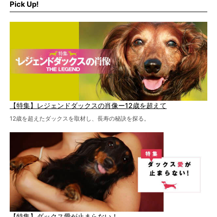
Pick Up!
特集１回目は、椎間板ヘルニアの治療に強いといわれる
『岸上獣医科病院』古上裕嗣院長のインタビュー。幹細胞
を点滴投与する治療により、歩けなかった子が投与37日で
歩いたことも。
【特集】レジェンドダックスの肖像ー12歳を超えて
12歳を超えたダックスを取材し、長寿の秘訣を探る。
【特集】ダックス愛が止まらない！