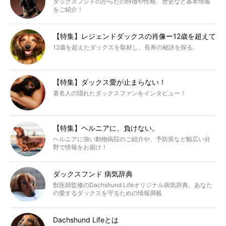
ダックスフンドのからだの特徴や性格、歴史など基本情報
をご紹介！
【特集】レジェンドダックスの肖像ー12歳を超えて
12歳を超えたダックスを取材し、長寿の秘訣を探る。
【特集】ダックス愛が止まらない！
著名人の隠れたダックスファンをインタビュー！
【特集】ヘルニアに、負けない。
ヘルニアに強い動物病院のご紹介や、予防策など幅広い分
野で情報をお届け！
ダックスフンド 病気辞典
獣医師監修のDachshund Lifeオリジナル病気辞典。あなた
の愛するダックスを守るための情報満載
Dachshund Lifeとは