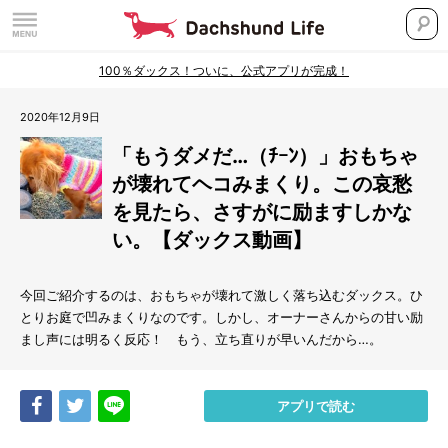
100％ダックス！ついに、公式アプリが完成！
2020年12月9日
「もうダメだ…（ﾁｰﾝ）」おもちゃ
が壊れてヘコみまくり。この哀愁
を見たら、さすがに励ますしかな
い。【ダックス動画】
今回ご紹介するのは、おもちゃが壊れて激しく落ち込むダックス。ひ
とりお庭で凹みまくりなのです。しかし、オーナーさんからの甘い励
まし声には明るく反応！ もう、立ち直りが早いんだから…。
Share
Tweet
LINE
アプリで読む