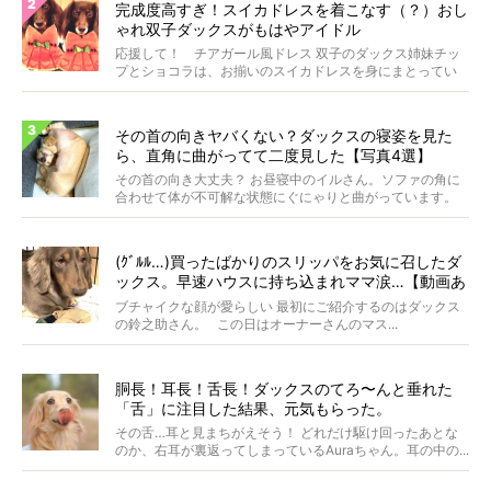
完成度高すぎ！スイカドレスを着こなす（？）おし
ゃれ双子ダックスがもはやアイドル
応援して！ チアガール風ドレス 双子のダックス姉妹チッ
プとショコラは、お揃いのスイカドレスを身にまとってい
ます...
その首の向きヤバくない？ダックスの寝姿を見た
ら、直角に曲がってて二度見した【写真4選】
その首の向き大丈夫？ お昼寝中のイルさん。ソファの角に
合わせて体が不可解な状態にぐにゃりと曲がっています。
&...
(ｸﾞﾙﾙ…)買ったばかりのスリッパをお気に召したダ
ックス。早速ハウスに持ち込まれママ涙…【動画あ
り】
ブチャイクな顔が愛らしい 最初にご紹介するのはダックス
の鈴之助さん。 この日はオーナーさんのマス...
胴長！耳長！舌長！ダックスのてろ〜んと垂れた
「舌」に注目した結果、元気もらった。
その舌…耳と見まちがえそう！ どれだけ駆け回ったあとな
のか、右耳が裏返ってしまっているAuraちゃん。耳の中の...