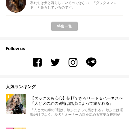
私たちは犬と暮らしているのではない、「ダックスフン
ド」と暮らしているのです。
特集一覧
Follow us
人気ランキング
【ダックスも安心】信頼できるリード＆ハーネス〜
『人と犬の絆の9割は散歩によって築かれる』
WOLFGANG MAN＆BEAST〜
『人と犬の絆の9割は、散歩によって築かれる』 散歩には運
動だけでなく、愛犬とオーナーの絆を深める重要な役割が
あ...