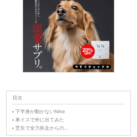
目次
下半身が動かないNike
車イスで外に出てみた
芝生で全力疾走からの…