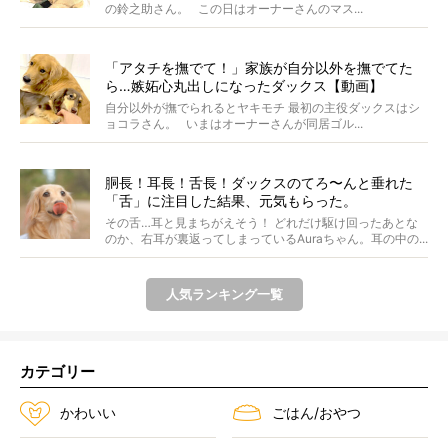
の鈴之助さん。 この日はオーナーさんのマス...
「アタチを撫でて！」家族が自分以外を撫でてた
ら…嫉妬心丸出しになったダックス【動画】
自分以外が撫でられるとヤキモチ 最初の主役ダックスはシ
ョコラさん。 いまはオーナーさんが同居ゴル...
胴長！耳長！舌長！ダックスのてろ〜んと垂れた
「舌」に注目した結果、元気もらった。
その舌…耳と見まちがえそう！ どれだけ駆け回ったあとな
のか、右耳が裏返ってしまっているAuraちゃん。耳の中の...
人気ランキング一覧
カテゴリー
かわいい
ごはん/おやつ