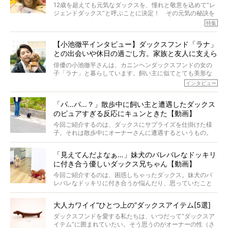
それを効率よくおぎなってくれるのが、コラーゲン！ そ
12歳を超えても元気なダックスを、憧れと敬意を込めて“レ
こでわたしたちは、純度100%の犬用コラーゲンサプリ
ジェンドダックス”と呼ぶことに決定！ その元気の秘訣を
『Ta-Ta(タータ)』を作りました！
オーナーさんに伺うのが、特集『レジェンドダックスの肖
特集
愛犬家の83％が「健康維持を実感した」と評判のTa-Ta(タ
像』です。
ータ)。健康維持をめざす、すべてのダックスたちに、どう
今回は、19歳目前のココアくんが登場です。「犬は犬らし
か届きますように。
【小池徹平インタビュー】ダックスフンド「ラナ」
く」というオーナーさんのポリシーのもと、甘やかさずに
との出会いや休日の過ごし方。家族と友人に支えら
育てられ、18歳になるまで定期検査すらしたことがなかっ
たというココアくん。果たしてその長生きの秘訣とは。
れてー
俳優の小池徹平さんは、カニンヘンダックスフンドの女の
子「ラナ」と暮らしています。飼い主に似てとても美形な
ラナは、現在８才。小池さんのインスタグラムでは、ラナ
インタビュー
と顔を寄せ合う写真も投稿されていて、ファンからは「ラ
ナがうらやましい…！」という悲鳴のような声も。そんなイ
「パ…パ…？」散歩中に飼い主と遭遇したダックス
ケメンから愛されているラナは、去年の誕生日に小池さん
のピュアすぎる反応にキュンときた【動画】
からプレゼントしてもらったハーネスをつけて撮影に参加
してくれました。
今回ご紹介するのは、ダックスにサプライズを仕掛けた様
子。それは散歩中にオーナーさんに遭遇するというもの。
戸惑って歩きを止めたり、すぐに気付いて追いかけたり、
再会を喜ぶ様子にこちらまで嬉しくなっちゃう！
「見えてんだよなぁ…」妹犬のバレバレなドッキリ
に付き合う優しいダックス兄ちゃん【動画】
今回ご紹介するのは、困惑しちゃったダックス。妹犬のバ
レバレなドッキリに付き合うか悩んだり、思っていたこと
と違う事態に陥ったり。そんなお悩み全開なダックスの様
子に、もうニヤニヤが止まらない！
大人カワイイ“ひとつ上の”ダックスアイテム[5選]
ダックスフンドを愛する私たちは、いつだって“ダックスア
イテム”に囲まれていたい。そう思うのがオーナーの性（さ