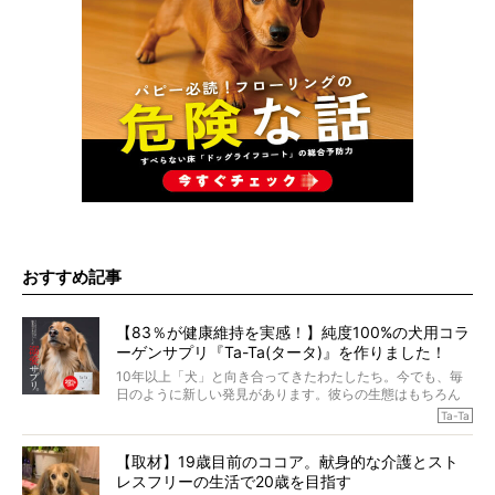
おすすめ記事
【83％が健康維持を実感！】純度100%の犬用コラ
ーゲンサプリ『Ta-Ta(タータ)』を作りました！
10年以上「犬」と向き合ってきたわたしたち。今でも、毎
日のように新しい発見があります。彼らの生態はもちろん
のこと、「食事」に関することも同じです。昔の犬は25年
Ta-Ta
も生きたといわれていますが、長生きの秘訣はバランスの
とれた栄養にあることがわかってきました。ところが、現
【取材】19歳目前のココア。献身的な介護とスト
代の犬の食事は“ある重要な栄養”が不足しがちになっている
レスフリーの生活で20歳を目指す
というのです。