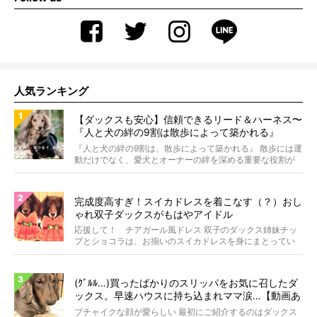
人気ランキング
【ダックスも安心】信頼できるリード＆ハーネス〜
『人と犬の絆の9割は散歩によって築かれる』
WOLFGANG MAN＆BEAST〜
『人と犬の絆の9割は、散歩によって築かれる』 散歩には運
動だけでなく、愛犬とオーナーの絆を深める重要な役割が
あ...
完成度高すぎ！スイカドレスを着こなす（？）おし
ゃれ双子ダックスがもはやアイドル
応援して！ チアガール風ドレス 双子のダックス姉妹チッ
プとショコラは、お揃いのスイカドレスを身にまとってい
ます...
(ｸﾞﾙﾙ…)買ったばかりのスリッパをお気に召したダ
ックス。早速ハウスに持ち込まれママ涙…【動画あ
り】
ブチャイクな顔が愛らしい 最初にご紹介するのはダックス