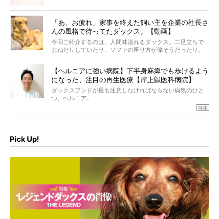
が）。 今回は、大人カワイイ“ひとつ上の”ダックスアイテ
ムをご紹介。
「あ、お疲れ」家事を終えた飼い主を企業の社長さ
んの風格で待ってたダックス。【動画】
今回ご紹介するのは、人間味溢れるダックス。二足立ちで
おねだりしていたり、ソファの座り方が偉そうだったり。
今にも言葉を発しそうなダックスの姿は、もう人間にしか
見えないのです…！
【ヘルニアに強い病院】下半身麻痺でも歩けるよう
になった、注目の再生医療【岸上獣医科病院】
ダックスフンドが最も注意しなければならない病気のひと
つ、ヘルニア。
特集『ヘルニアに、負けない』では、ヘルニアに強い動物
特集
病院のご紹介や、ヘルニアを乗り越えたご家族のインタビ
ュー、また予防策など幅広い分野で情報をお届けしていき
ます。
Pick Up!
特集１回目は、椎間板ヘルニアの治療に強いといわれる
『岸上獣医科病院』古上裕嗣院長のインタビュー。幹細胞
を点滴投与する治療により、歩けなかった子が投与37日で
歩いたことも。