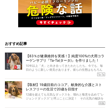
おすすめ記事
【83％が健康維持を実感！】純度100%の犬用コラ
ーゲンサプリ『Ta-Ta(タータ)』を作りました！
10年以上「犬」と向き合ってきたわたしたち。今でも、毎
日のように新しい発見があります。彼らの生態はもちろん
のこと、「食事」に関することも同じです。昔の犬は25年
Ta-Ta
も生きたといわれていますが、長生きの秘訣はバランスの
とれた栄養にあることがわかってきました。ところが、現
【取材】19歳目前のココア。献身的な介護とスト
代の犬の食事は“ある重要な栄養”が不足しがちになっている
レスフリーの生活で20歳を目指す
というのです。
それを効率よくおぎなってくれるのが、コラーゲン！ そ
12歳を超えても元気なダックスを、憧れと敬意を込めて“レ
こでわたしたちは、純度100%の犬用コラーゲンサプリ
ジェンドダックス”と呼ぶことに決定！ その元気の秘訣を
『Ta-Ta(タータ)』を作りました！
オーナーさんに伺うのが、特集『レジェンドダックスの肖
特集
愛犬家の83％が「健康維持を実感した」と評判のTa-Ta(タ
像』です。
ータ)。健康維持をめざす、すべてのダックスたちに、どう