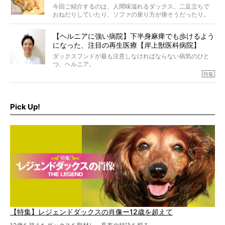
今回ご紹介するのは、人間味溢れるダックス。二足立ちで
おねだりしていたり、ソファの座り方が偉そうだったり。
今にも言葉を発しそうなダックスの姿は、もう人間にしか
見えないのです…！
【ヘルニアに強い病院】下半身麻痺でも歩けるよう
になった、注目の再生医療【岸上獣医科病院】
ダックスフンドが最も注意しなければならない病気のひと
つ、ヘルニア。
特集『ヘルニアに、負けない』では、ヘルニアに強い動物
特集
病院のご紹介や、ヘルニアを乗り越えたご家族のインタビ
ュー、また予防策など幅広い分野で情報をお届けしていき
ます。
Pick Up!
特集１回目は、椎間板ヘルニアの治療に強いといわれる
『岸上獣医科病院』古上裕嗣院長のインタビュー。幹細胞
を点滴投与する治療により、歩けなかった子が投与37日で
歩いたことも。
【特集】レジェンドダックスの肖像ー12歳を超えて