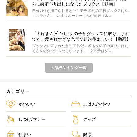
ら…嫉妬心丸出しになったダックス【動画】
自分以外が撫でられるとヤキモチ 最初の主役ダックスはシ
ョコラさん。 いまはオーナーさんが同居ゴル...
「大好き♡(ﾍﾟﾛｯ)」女の子がダックスに取り囲まれ
てた。愛されすぎな光景が超絶羨ましい！【動画】
ダックスに囲まれた女の子 階段に座る女の子の周りにはた
くさんのダックスたちがいます。 女の子はダ...
人気ランキング一覧
カテゴリー
かわいい
ごはん/おやつ
しつけ/マナー
グッズ
住まい
健康