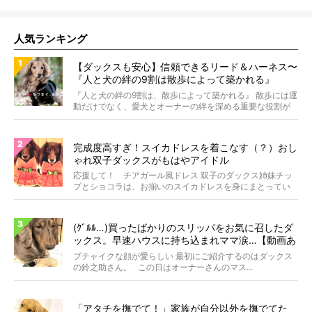
人気ランキング
【ダックスも安心】信頼できるリード＆ハーネス〜
『人と犬の絆の9割は散歩によって築かれる』
WOLFGANG MAN＆BEAST〜
『人と犬の絆の9割は、散歩によって築かれる』 散歩には運
動だけでなく、愛犬とオーナーの絆を深める重要な役割が
あ...
完成度高すぎ！スイカドレスを着こなす（？）おし
ゃれ双子ダックスがもはやアイドル
応援して！ チアガール風ドレス 双子のダックス姉妹チッ
プとショコラは、お揃いのスイカドレスを身にまとってい
ます...
(ｸﾞﾙﾙ…)買ったばかりのスリッパをお気に召したダ
ックス。早速ハウスに持ち込まれママ涙…【動画あ
り】
ブチャイクな顔が愛らしい 最初にご紹介するのはダックス
の鈴之助さん。 この日はオーナーさんのマス...
「アタチを撫でて！」家族が自分以外を撫でてた