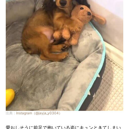
出典：
Instagram（@jayja_y0304）
愛おしそうに前足で抱いている姿にキュンときてしまい