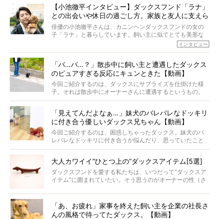
今回は、19歳目前のココアくんが登場です。「犬は犬らし
か届きますように。
【小池徹平インタビュー】ダックスフンド「ラナ」
く」というオーナーさんのポリシーのもと、甘やかさずに
との出会いや休日の過ごし方。家族と友人に支えら
育てられ、18歳になるまで定期検査すらしたことがなかっ
たというココアくん。果たしてその長生きの秘訣とは。
れてー
俳優の小池徹平さんは、カニンヘンダックスフンドの女の
子「ラナ」と暮らしています。飼い主に似てとても美形な
ラナは、現在８才。小池さんのインスタグラムでは、ラナ
インタビュー
と顔を寄せ合う写真も投稿されていて、ファンからは「ラ
ナがうらやましい…！」という悲鳴のような声も。そんなイ
「パ…パ…？」散歩中に飼い主と遭遇したダックス
ケメンから愛されているラナは、去年の誕生日に小池さん
のピュアすぎる反応にキュンときた【動画】
からプレゼントしてもらったハーネスをつけて撮影に参加
してくれました。
今回ご紹介するのは、ダックスにサプライズを仕掛けた様
子。それは散歩中にオーナーさんに遭遇するというもの。
戸惑って歩きを止めたり、すぐに気付いて追いかけたり、
再会を喜ぶ様子にこちらまで嬉しくなっちゃう！
「見えてんだよなぁ…」妹犬のバレバレなドッキリ
に付き合う優しいダックス兄ちゃん【動画】
今回ご紹介するのは、困惑しちゃったダックス。妹犬のバ
レバレなドッキリに付き合うか悩んだり、思っていたこと
と違う事態に陥ったり。そんなお悩み全開なダックスの様
子に、もうニヤニヤが止まらない！
大人カワイイ“ひとつ上の”ダックスアイテム[5選]
ダックスフンドを愛する私たちは、いつだって“ダックスア
イテム”に囲まれていたい。そう思うのがオーナーの性（さ
が）。 今回は、大人カワイイ“ひとつ上の”ダックスアイテ
ムをご紹介。
「あ、お疲れ」家事を終えた飼い主を企業の社長さ
んの風格で待ってたダックス。【動画】