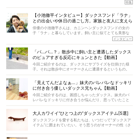
オーナーさんに伺うのが、特集『レジェンドダックスの肖
特集
愛犬家の83％が「健康維持を実感した」と評判のTa-Ta(タ
像』です。
ータ)。健康維持をめざす、すべてのダックスたちに、どう
今回は、19歳目前のココアくんが登場です。「犬は犬らし
か届きますように。
【小池徹平インタビュー】ダックスフンド「ラナ」
く」というオーナーさんのポリシーのもと、甘やかさずに
との出会いや休日の過ごし方。家族と友人に支えら
育てられ、18歳になるまで定期検査すらしたことがなかっ
たというココアくん。果たしてその長生きの秘訣とは。
れてー
俳優の小池徹平さんは、カニンヘンダックスフンドの女の
子「ラナ」と暮らしています。飼い主に似てとても美形な
ラナは、現在８才。小池さんのインスタグラムでは、ラナ
インタビュー
と顔を寄せ合う写真も投稿されていて、ファンからは「ラ
ナがうらやましい…！」という悲鳴のような声も。そんなイ
「パ…パ…？」散歩中に飼い主と遭遇したダックス
ケメンから愛されているラナは、去年の誕生日に小池さん
のピュアすぎる反応にキュンときた【動画】
からプレゼントしてもらったハーネスをつけて撮影に参加
してくれました。
今回ご紹介するのは、ダックスにサプライズを仕掛けた様
子。それは散歩中にオーナーさんに遭遇するというもの。
戸惑って歩きを止めたり、すぐに気付いて追いかけたり、
再会を喜ぶ様子にこちらまで嬉しくなっちゃう！
「見えてんだよなぁ…」妹犬のバレバレなドッキリ
に付き合う優しいダックス兄ちゃん【動画】
今回ご紹介するのは、困惑しちゃったダックス。妹犬のバ
レバレなドッキリに付き合うか悩んだり、思っていたこと
と違う事態に陥ったり。そんなお悩み全開なダックスの様
子に、もうニヤニヤが止まらない！
大人カワイイ“ひとつ上の”ダックスアイテム[5選]
ダックスフンドを愛する私たちは、いつだって“ダックスア
イテム”に囲まれていたい。そう思うのがオーナーの性（さ
が）。 今回は、大人カワイイ“ひとつ上の”ダックスアイテ
ムをご紹介。