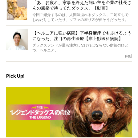
「あ、お疲れ」家事を終えた飼い主を企業の社長さ
んの風格で待ってたダックス。【動画】
今回ご紹介するのは、人間味溢れるダックス。二足立ちで
おねだりしていたり、ソファの座り方が偉そうだったり。
今にも言葉を発しそうなダックスの姿は、もう人間にしか
見えないのです…！
【ヘルニアに強い病院】下半身麻痺でも歩けるよう
になった、注目の再生医療【岸上獣医科病院】
ダックスフンドが最も注意しなければならない病気のひと
つ、ヘルニア。
特集『ヘルニアに、負けない』では、ヘルニアに強い動物
特集
病院のご紹介や、ヘルニアを乗り越えたご家族のインタビ
ュー、また予防策など幅広い分野で情報をお届けしていき
ます。
Pick Up!
特集１回目は、椎間板ヘルニアの治療に強いといわれる
『岸上獣医科病院』古上裕嗣院長のインタビュー。幹細胞
を点滴投与する治療により、歩けなかった子が投与37日で
歩いたことも。