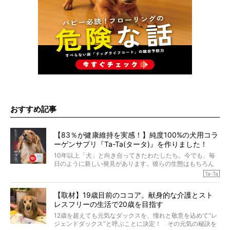
おすすめ記事
【83％が健康維持を実感！】純度100%の犬用コラ
ーゲンサプリ『Ta-Ta(タータ)』を作りました！
10年以上「犬」と向き合ってきたわたしたち。今でも、毎
日のように新しい発見があります。彼らの生態はもちろん
のこと、「食事」に関することも同じです。昔の犬は25年
Ta-Ta
も生きたといわれていますが、長生きの秘訣はバランスの
とれた栄養にあることがわかってきました。ところが、現
【取材】19歳目前のココア。献身的な介護とスト
代の犬の食事は“ある重要な栄養”が不足しがちになっている
レスフリーの生活で20歳を目指す
というのです。
それを効率よくおぎなってくれるのが、コラーゲン！ そ
12歳を超えても元気なダックスを、憧れと敬意を込めて“レ
こでわたしたちは、純度100%の犬用コラーゲンサプリ
ジェンドダックス”と呼ぶことに決定！ その元気の秘訣を
『Ta-Ta(タータ)』を作りました！