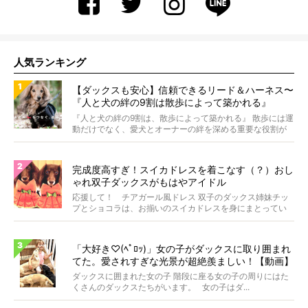
人気ランキング
【ダックスも安心】信頼できるリード＆ハーネス〜
『人と犬の絆の9割は散歩によって築かれる』
WOLFGANG MAN＆BEAST〜
『人と犬の絆の9割は、散歩によって築かれる』 散歩には運
動だけでなく、愛犬とオーナーの絆を深める重要な役割が
あ...
完成度高すぎ！スイカドレスを着こなす（？）おし
ゃれ双子ダックスがもはやアイドル
応援して！ チアガール風ドレス 双子のダックス姉妹チッ
プとショコラは、お揃いのスイカドレスを身にまとってい
ます...
「大好き♡(ﾍﾟﾛｯ)」女の子がダックスに取り囲まれ
てた。愛されすぎな光景が超絶羨ましい！【動画】
ダックスに囲まれた女の子 階段に座る女の子の周りにはた
くさんのダックスたちがいます。 女の子はダ...