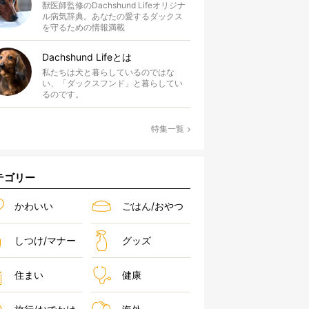
獣医師監修のDachshund Lifeオリジナ
ル病気辞典。あなたの愛するダックス
を守るための情報満載
Dachshund Lifeとは
私たちは犬と暮らしているのではな
い、「ダックスフンド」と暮らしてい
るのです。
特集一覧
テゴリー
かわいい
ごはん/おやつ
しつけ/マナー
グッズ
住まい
健康