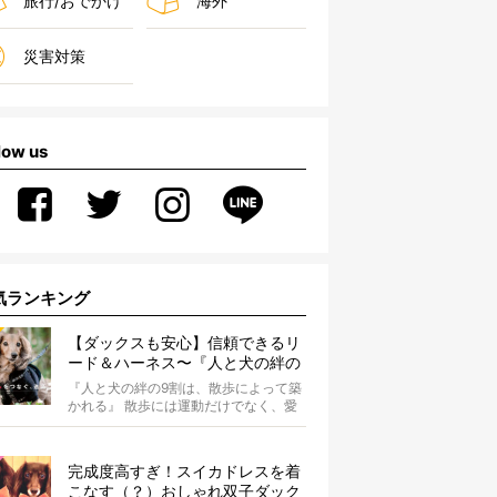
旅行/おでかけ
海外
災害対策
low us
気ランキング
【ダックスも安心】信頼できるリ
ード＆ハーネス〜『人と犬の絆の
9割は散歩によって築かれる』
『人と犬の絆の9割は、散歩によって築
WOLFGANG MAN＆BEAST〜
かれる』 散歩には運動だけでなく、愛
犬とオーナーの絆を深める重要な役割
があ...
完成度高すぎ！スイカドレスを着
こなす（？）おしゃれ双子ダック