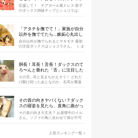
スがもはやアイドル
応援して！ チアガール風ドレス 双子
のダックス姉妹チップとショコラは、
お揃いのスイカドレスを身にまとって
います...
「アタチを撫でて！」家族が自分
以外を撫でてたら…嫉妬心丸出し
になったダックス【動画】
自分以外が撫でられるとヤキモチ 最初
の主役ダックスはショコラさん。 いま
はオーナーさんが同居ゴル...
胴長！耳長！舌長！ダックスのて
ろ〜んと垂れた「舌」に注目した
結果、元気もらった。
その舌…耳と見まちがえそう！ どれだ
け駆け回ったあとなのか、右耳が裏返
ってしまっているAuraちゃん。耳の中
の...
その首の向きヤバくない？ダック
スの寝姿を見たら、直角に曲がっ
てて二度見した【写真4選】
その首の向き大丈夫？ お昼寝中のイル
さん。ソファの角に合わせて体が不可
解な状態にぐにゃりと曲がっていま
す。 &...
人気ランキング一覧