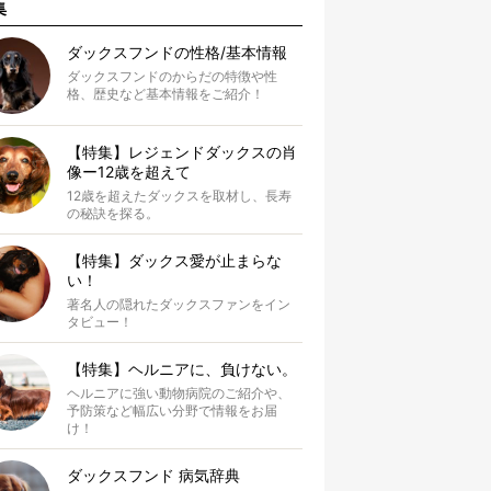
集
ダックスフンドの性格/基本情報
ダックスフンドのからだの特徴や性
格、歴史など基本情報をご紹介！
【特集】レジェンドダックスの肖
像ー12歳を超えて
12歳を超えたダックスを取材し、長寿
の秘訣を探る。
【特集】ダックス愛が止まらな
い！
著名人の隠れたダックスファンをイン
タビュー！
【特集】ヘルニアに、負けない。
ヘルニアに強い動物病院のご紹介や、
予防策など幅広い分野で情報をお届
け！
ダックスフンド 病気辞典