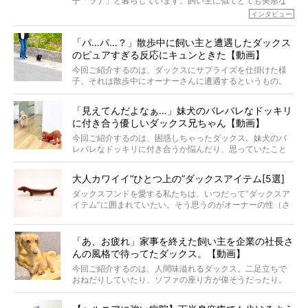
子「ラナ」と暮らしています。飼い主に似てとても美形な
ラナは、現在８才。小池さんのインスタグラムでは、ラナ
インタビュー
と顔を寄せ合う写真も投稿されていて、ファンからは「ラ
ナがうらやましい…！」という悲鳴のような声も。そんなイ
「パ…パ…？」散歩中に飼い主と遭遇したダックス
ケメンから愛されているラナは、去年の誕生日に小池さん
のピュアすぎる反応にキュンときた【動画】
からプレゼントしてもらったハーネスをつけて撮影に参加
してくれました。
今回ご紹介するのは、ダックスにサプライズを仕掛けた様
子。それは散歩中にオーナーさんに遭遇するというもの。
戸惑って歩きを止めたり、すぐに気付いて追いかけたり、
再会を喜ぶ様子にこちらまで嬉しくなっちゃう！
「見えてんだよなぁ…」妹犬のバレバレなドッキリ
に付き合う優しいダックス兄ちゃん【動画】
今回ご紹介するのは、困惑しちゃったダックス。妹犬のバ
レバレなドッキリに付き合うか悩んだり、思っていたこと
と違う事態に陥ったり。そんなお悩み全開なダックスの様
子に、もうニヤニヤが止まらない！
大人カワイイ“ひとつ上の”ダックスアイテム[5選]
ダックスフンドを愛する私たちは、いつだって“ダックスア
イテム”に囲まれていたい。そう思うのがオーナーの性（さ
が）。 今回は、大人カワイイ“ひとつ上の”ダックスアイテ
ムをご紹介。
「あ、お疲れ」家事を終えた飼い主を企業の社長さ
んの風格で待ってたダックス。【動画】
今回ご紹介するのは、人間味溢れるダックス。二足立ちで
おねだりしていたり、ソファの座り方が偉そうだったり。
今にも言葉を発しそうなダックスの姿は、もう人間にしか
見えないのです…！