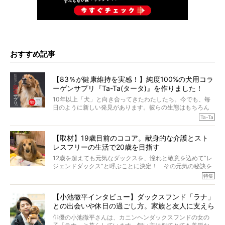
おすすめ記事
【83％が健康維持を実感！】純度100%の犬用コラ
ーゲンサプリ『Ta-Ta(タータ)』を作りました！
10年以上「犬」と向き合ってきたわたしたち。今でも、毎
日のように新しい発見があります。彼らの生態はもちろん
のこと、「食事」に関することも同じです。昔の犬は25年
Ta-Ta
も生きたといわれていますが、長生きの秘訣はバランスの
とれた栄養にあることがわかってきました。ところが、現
【取材】19歳目前のココア。献身的な介護とスト
代の犬の食事は“ある重要な栄養”が不足しがちになっている
レスフリーの生活で20歳を目指す
というのです。
それを効率よくおぎなってくれるのが、コラーゲン！ そ
12歳を超えても元気なダックスを、憧れと敬意を込めて“レ
こでわたしたちは、純度100%の犬用コラーゲンサプリ
ジェンドダックス”と呼ぶことに決定！ その元気の秘訣を
『Ta-Ta(タータ)』を作りました！
オーナーさんに伺うのが、特集『レジェンドダックスの肖
特集
愛犬家の83％が「健康維持を実感した」と評判のTa-Ta(タ
像』です。
ータ)。健康維持をめざす、すべてのダックスたちに、どう
今回は、19歳目前のココアくんが登場です。「犬は犬らし
か届きますように。
【小池徹平インタビュー】ダックスフンド「ラナ」
く」というオーナーさんのポリシーのもと、甘やかさずに
との出会いや休日の過ごし方。家族と友人に支えら
育てられ、18歳になるまで定期検査すらしたことがなかっ
たというココアくん。果たしてその長生きの秘訣とは。
れてー
俳優の小池徹平さんは、カニンヘンダックスフンドの女の