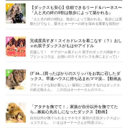
【ダックスも安心】信頼できるリード＆ハーネス〜
『人と犬の絆の9割は散歩によって築かれる』
WOLFGANG MAN＆BEAST〜
『人と犬の絆の9割は、散歩によって築かれる』 散歩には運
動だけでなく、愛犬とオーナーの絆を深める重要な役割が
あ...
完成度高すぎ！スイカドレスを着こなす（？）おし
ゃれ双子ダックスがもはやアイドル
応援して！ チアガール風ドレス 双子のダックス姉妹チッ
プとショコラは、お揃いのスイカドレスを身にまとってい
ます...
(ｸﾞﾙﾙ…)買ったばかりのスリッパをお気に召したダ
ックス。早速ハウスに持ち込まれママ涙…【動画あ
り】
ブチャイクな顔が愛らしい 最初にご紹介するのはダックス
の鈴之助さん。 この日はオーナーさんのマス...
「アタチを撫でて！」家族が自分以外を撫でてた
ら…嫉妬心丸出しになったダックス【動画】
自分以外が撫でられるとヤキモチ 最初の主役ダックスはシ
ョコラさん。 いまはオーナーさんが同居ゴル...