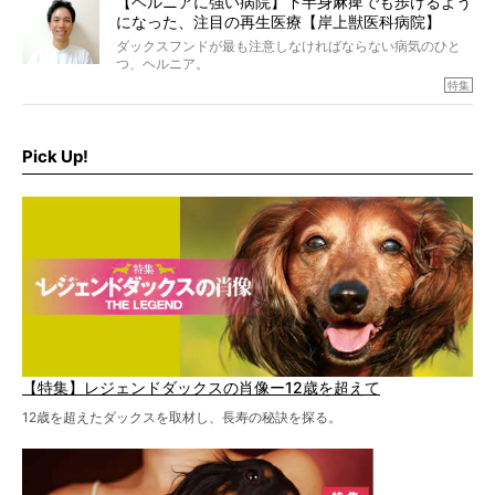
【ヘルニアに強い病院】下半身麻痺でも歩けるよう
になった、注目の再生医療【岸上獣医科病院】
ダックスフンドが最も注意しなければならない病気のひと
つ、ヘルニア。
特集『ヘルニアに、負けない』では、ヘルニアに強い動物
特集
病院のご紹介や、ヘルニアを乗り越えたご家族のインタビ
ュー、また予防策など幅広い分野で情報をお届けしていき
ます。
Pick Up!
特集１回目は、椎間板ヘルニアの治療に強いといわれる
『岸上獣医科病院』古上裕嗣院長のインタビュー。幹細胞
を点滴投与する治療により、歩けなかった子が投与37日で
歩いたことも。
【特集】レジェンドダックスの肖像ー12歳を超えて
12歳を超えたダックスを取材し、長寿の秘訣を探る。