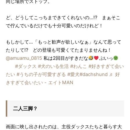
同じ場所でストップ。
ど、どうしてこっちまできてくれないの…!? まぁそこ
で佇んでいるだけでも十分可愛いのだけれど！
もしかして…「もっと歓声が欲しいなぁ」なんて思って
たりして!?
どの登場も可愛くてたまりませんね！
@amuamu_0815
私は2回目がすきだな
ぷいっ
#ダックス
#犬のいる生活
#わんこ
#好きすぎて会い
たい
#うちの子が可愛すぎる
#愛犬
#dachshund
♬ 好
きすぎて会いたい - エイトMAN
二人三脚？
画面に映し出されたのは、主役ダックスたちと暮らす大