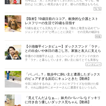
10年以上「犬」と向き合ってきたわたしたち。今でも、毎
日のように新しい発見があります。彼らの生態はもちろん
のこと、「食事」に関することも同じです。昔の犬は25年
Ta-Ta
も生きたといわれていますが、長生きの秘訣はバランスの
とれた栄養にあることがわかってきました。ところが、現
【取材】19歳目前のココア。献身的な介護とスト
代の犬の食事は“ある重要な栄養”が不足しがちになっている
レスフリーの生活で20歳を目指す
というのです。
それを効率よくおぎなってくれるのが、コラーゲン！ そ
12歳を超えても元気なダックスを、憧れと敬意を込めて“レ
こでわたしたちは、純度100%の犬用コラーゲンサプリ
ジェンドダックス”と呼ぶことに決定！ その元気の秘訣を
『Ta-Ta(タータ)』を作りました！
オーナーさんに伺うのが、特集『レジェンドダックスの肖
特集
愛犬家の83％が「健康維持を実感した」と評判のTa-Ta(タ
像』です。
ータ)。健康維持をめざす、すべてのダックスたちに、どう
今回は、19歳目前のココアくんが登場です。「犬は犬らし
か届きますように。
【小池徹平インタビュー】ダックスフンド「ラナ」
く」というオーナーさんのポリシーのもと、甘やかさずに
との出会いや休日の過ごし方。家族と友人に支えら
育てられ、18歳になるまで定期検査すらしたことがなかっ
たというココアくん。果たしてその長生きの秘訣とは。
れてー
俳優の小池徹平さんは、カニンヘンダックスフンドの女の
子「ラナ」と暮らしています。飼い主に似てとても美形な
ラナは、現在８才。小池さんのインスタグラムでは、ラナ
インタビュー
と顔を寄せ合う写真も投稿されていて、ファンからは「ラ
ナがうらやましい…！」という悲鳴のような声も。そんなイ
「パ…パ…？」散歩中に飼い主と遭遇したダックス
ケメンから愛されているラナは、去年の誕生日に小池さん
のピュアすぎる反応にキュンときた【動画】
からプレゼントしてもらったハーネスをつけて撮影に参加
してくれました。
今回ご紹介するのは、ダックスにサプライズを仕掛けた様
子。それは散歩中にオーナーさんに遭遇するというもの。
戸惑って歩きを止めたり、すぐに気付いて追いかけたり、
再会を喜ぶ様子にこちらまで嬉しくなっちゃう！
「見えてんだよなぁ…」妹犬のバレバレなドッキリ
に付き合う優しいダックス兄ちゃん【動画】