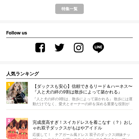
特集一覧
Follow us
人気ランキング
【ダックスも安心】信頼できるリード＆ハーネス〜
『人と犬の絆の9割は散歩によって築かれる』
WOLFGANG MAN＆BEAST〜
『人と犬の絆の9割は、散歩によって築かれる』 散歩には運
動だけでなく、愛犬とオーナーの絆を深める重要な役割が
あ...
完成度高すぎ！スイカドレスを着こなす（？）おし
ゃれ双子ダックスがもはやアイドル
応援して！ チアガール風ドレス 双子のダックス姉妹チッ