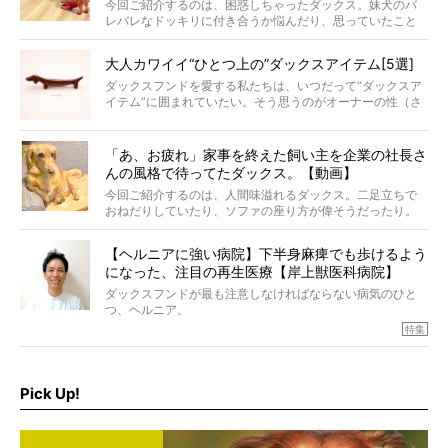
今回ご紹介するのは、困惑しちゃったダックス。妹犬のバ
レバレなドッキリに付き合うか悩んだり、思っていたこと
と違う事態に陥ったり。そんなお悩み全開なダックスの様
子に、もうニヤニヤが止まらない！
大人カワイイ“ひとつ上の”ダックスアイテム[5選]
ダックスフンドを愛する私たちは、いつだって“ダックスア
イテム”に囲まれていたい。そう思うのがオーナーの性（さ
が）。 今回は、大人カワイイ“ひとつ上の”ダックスアイテ
ムをご紹介。
「あ、お疲れ」家事を終えた飼い主を企業の社長さ
んの風格で待ってたダックス。【動画】
今回ご紹介するのは、人間味溢れるダックス。二足立ちで
おねだりしていたり、ソファの座り方が偉そうだったり。
今にも言葉を発しそうなダックスの姿は、もう人間にしか
見えないのです…！
【ヘルニアに強い病院】下半身麻痺でも歩けるよう
になった、注目の再生医療【岸上獣医科病院】
ダックスフンドが最も注意しなければならない病気のひと
つ、ヘルニア。
特集『ヘルニアに、負けない』では、ヘルニアに強い動物
特集
病院のご紹介や、ヘルニアを乗り越えたご家族のインタビ
ュー、また予防策など幅広い分野で情報をお届けしていき
ます。
Pick Up!
特集１回目は、椎間板ヘルニアの治療に強いといわれる
『岸上獣医科病院』古上裕嗣院長のインタビュー。幹細胞
を点滴投与する治療により、歩けなかった子が投与37日で