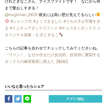
けれどきなこさん、ナイスファイトです！
なにから何
まで愛おしすぎる！
@mugichan_0826
彼女には高い壁が見えてるらしい
#ジャンプ犬
#よくできました
#うちの子が可愛すぎ
る
#ミニチュアダックスフンド
#チョコタンダックス
♬
オリジナル楽曲 - むぎときなこ
こちらの記事も合わせてチェックしてみてくださいね。
「ワァン！」なぜか伏せだけ反抗的。技習得に奮闘する
ダックスの練習風景に萌えた【動画】
いいなと思ったらシェア
Share
Tweet
LINE
アプリで読む