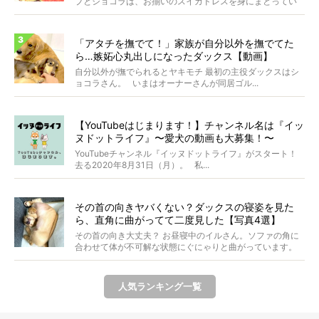
プとショコラは、お揃いのスイカドレスを身にまとってい
ます...
「アタチを撫でて！」家族が自分以外を撫でてた
ら…嫉妬心丸出しになったダックス【動画】
自分以外が撫でられるとヤキモチ 最初の主役ダックスはシ
ョコラさん。 いまはオーナーさんが同居ゴル...
【YouTubeはじまります！】チャンネル名は『イッ
ヌドットライフ』〜愛犬の動画も大募集！〜
YouTubeチャンネル『イッヌドットライフ』がスタート！
去る2020年8月31日（月）。 私...
その首の向きヤバくない？ダックスの寝姿を見た
ら、直角に曲がってて二度見した【写真4選】
その首の向き大丈夫？ お昼寝中のイルさん。ソファの角に
合わせて体が不可解な状態にぐにゃりと曲がっています。
&...
人気ランキング一覧