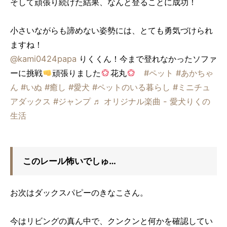
そして頑張り続けた結果、なんと登ることに成功！
小さいながらも諦めない姿勢には、とても勇気づけられ
ますね！
@kami0424papa
りくくん！今まで登れなかったソファ
ーに挑戦
頑張りました
花丸
#ペット
#あかちゃ
ん
#いぬ
#癒し
#愛犬
#ペットのいる暮らし
#ミニチュ
アダックス
#ジャンプ
♬ オリジナル楽曲 - 愛犬りくの
生活
このレール怖いでしゅ…
お次はダックスパピーのきなこさん。
今はリビングの真ん中で、クンクンと何かを確認してい