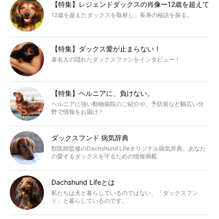
【特集】レジェンドダックスの肖像ー12歳を超えて
12歳を超えたダックスを取材し、長寿の秘訣を探る。
【特集】ダックス愛が止まらない！
著名人の隠れたダックスファンをインタビュー！
【特集】ヘルニアに、負けない。
ヘルニアに強い動物病院のご紹介や、予防策など幅広い分
野で情報をお届け！
ダックスフンド 病気辞典
獣医師監修のDachshund Lifeオリジナル病気辞典。あなた
の愛するダックスを守るための情報満載
Dachshund Lifeとは
私たちは犬と暮らしているのではない、「ダックスフン
ド」と暮らしているのです。