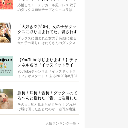
スがもはやアイドル
応援して！ チアガール風ドレス 双子
のダックス姉妹チップとショコラは、
お揃いのスイカドレスを身にまとって
います...
「大好き♡(ﾍﾟﾛｯ)」女の子がダッ
クスに取り囲まれてた。愛されす
ぎな光景が超絶羨ましい！【動
ダックスに囲まれた女の子 階段に座る
画】
女の子の周りにはたくさんのダックス
たちがいます。 女の子はダ...
【YouTubeはじまります！】チャ
ンネル名は『イッヌドットライ
フ』〜愛犬の動画も大募集！〜
YouTubeチャンネル『イッヌドットラ
イフ』がスタート！ 去る2020年8月31
日（月）。 私...
胴長！耳長！舌長！ダックスのて
ろ〜んと垂れた「舌」に注目した
結果、元気もらった。
その舌…耳と見まちがえそう！ どれだ
け駆け回ったあとなのか、右耳が裏返
ってしまっているAuraちゃん。耳の中
の...
人気ランキング一覧