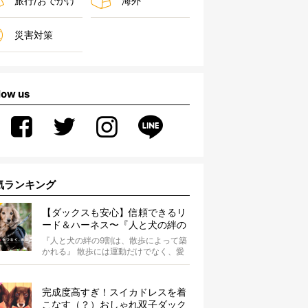
旅行/おでかけ
海外
災害対策
low us
気ランキング
【ダックスも安心】信頼できるリ
ード＆ハーネス〜『人と犬の絆の
9割は散歩によって築かれる』
『人と犬の絆の9割は、散歩によって築
WOLFGANG MAN＆BEAST〜
かれる』 散歩には運動だけでなく、愛
犬とオーナーの絆を深める重要な役割
があ...
完成度高すぎ！スイカドレスを着
こなす（？）おしゃれ双子ダック