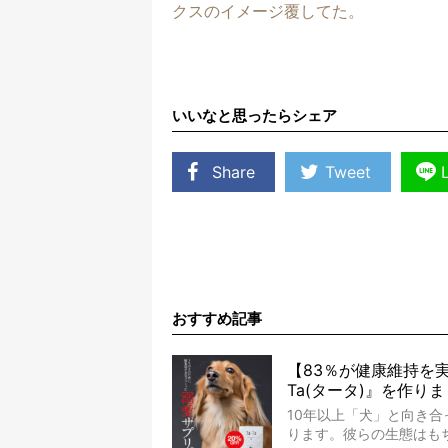
クスのイメージ覆してた。
いいなと思ったらシェア
Share
Tweet
おすすめ記事
【83％が健康維持を実
Ta(タータ)』を作り
10年以上「犬」と向き
ります。彼らの生態はも