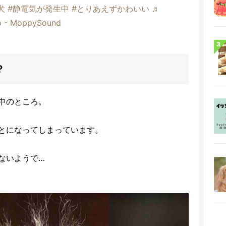
犬
#静電気が発生中
#とりあえずかわいい
♬
no - MoppySound
？
中のところ。
とになってしまっています。
ないようで…