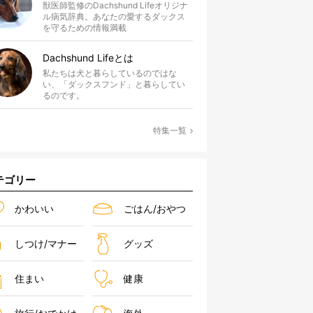
獣医師監修のDachshund Lifeオリジナ
ル病気辞典。あなたの愛するダックス
を守るための情報満載
Dachshund Lifeとは
私たちは犬と暮らしているのではな
い、「ダックスフンド」と暮らしてい
るのです。
特集一覧
テゴリー
かわいい
ごはん/おやつ
しつけ/マナー
グッズ
住まい
健康