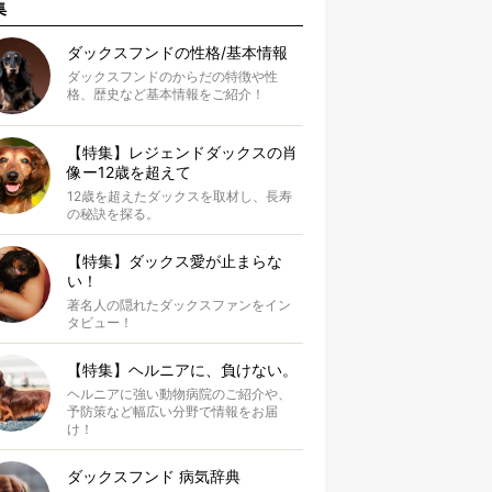
集
ダックスフンドの性格/基本情報
ダックスフンドのからだの特徴や性
格、歴史など基本情報をご紹介！
【特集】レジェンドダックスの肖
像ー12歳を超えて
12歳を超えたダックスを取材し、長寿
の秘訣を探る。
【特集】ダックス愛が止まらな
い！
著名人の隠れたダックスファンをイン
タビュー！
【特集】ヘルニアに、負けない。
ヘルニアに強い動物病院のご紹介や、
予防策など幅広い分野で情報をお届
け！
ダックスフンド 病気辞典