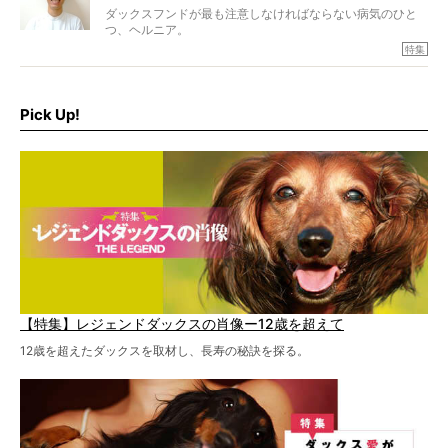
ダックスフンドが最も注意しなければならない病気のひと
つ、ヘルニア。
特集『ヘルニアに、負けない』では、ヘルニアに強い動物
特集
病院のご紹介や、ヘルニアを乗り越えたご家族のインタビ
ュー、また予防策など幅広い分野で情報をお届けしていき
ます。
Pick Up!
特集１回目は、椎間板ヘルニアの治療に強いといわれる
『岸上獣医科病院』古上裕嗣院長のインタビュー。幹細胞
を点滴投与する治療により、歩けなかった子が投与37日で
歩いたことも。
【特集】レジェンドダックスの肖像ー12歳を超えて
12歳を超えたダックスを取材し、長寿の秘訣を探る。