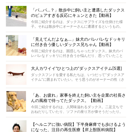
と顔を寄せ合う写真も投稿されていて、ファンからは「ラ
ナがうらやましい…！」という悲鳴のような声も。そんなイ
「パ…パ…？」散歩中に飼い主と遭遇したダックス
ケメンから愛されているラナは、去年の誕生日に小池さん
のピュアすぎる反応にキュンときた【動画】
からプレゼントしてもらったハーネスをつけて撮影に参加
してくれました。
今回ご紹介するのは、ダックスにサプライズを仕掛けた様
子。それは散歩中にオーナーさんに遭遇するというもの。
戸惑って歩きを止めたり、すぐに気付いて追いかけたり、
再会を喜ぶ様子にこちらまで嬉しくなっちゃう！
「見えてんだよなぁ…」妹犬のバレバレなドッキリ
に付き合う優しいダックス兄ちゃん【動画】
今回ご紹介するのは、困惑しちゃったダックス。妹犬のバ
レバレなドッキリに付き合うか悩んだり、思っていたこと
と違う事態に陥ったり。そんなお悩み全開なダックスの様
子に、もうニヤニヤが止まらない！
大人カワイイ“ひとつ上の”ダックスアイテム[5選]
ダックスフンドを愛する私たちは、いつだって“ダックスア
イテム”に囲まれていたい。そう思うのがオーナーの性（さ
が）。 今回は、大人カワイイ“ひとつ上の”ダックスアイテ
ムをご紹介。
「あ、お疲れ」家事を終えた飼い主を企業の社長さ
んの風格で待ってたダックス。【動画】
今回ご紹介するのは、人間味溢れるダックス。二足立ちで
おねだりしていたり、ソファの座り方が偉そうだったり。
今にも言葉を発しそうなダックスの姿は、もう人間にしか
見えないのです…！
【ヘルニアに強い病院】下半身麻痺でも歩けるよう
になった、注目の再生医療【岸上獣医科病院】