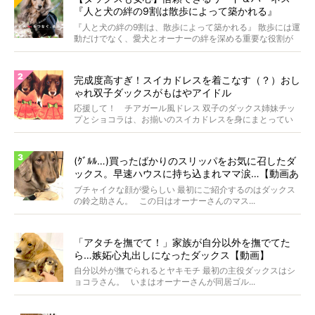
『人と犬の絆の9割は散歩によって築かれる』
WOLFGANG MAN＆BEAST〜
『人と犬の絆の9割は、散歩によって築かれる』 散歩には運
動だけでなく、愛犬とオーナーの絆を深める重要な役割が
あ...
完成度高すぎ！スイカドレスを着こなす（？）おし
ゃれ双子ダックスがもはやアイドル
応援して！ チアガール風ドレス 双子のダックス姉妹チッ
プとショコラは、お揃いのスイカドレスを身にまとってい
ます...
(ｸﾞﾙﾙ…)買ったばかりのスリッパをお気に召したダ
ックス。早速ハウスに持ち込まれママ涙…【動画あ
り】
ブチャイクな顔が愛らしい 最初にご紹介するのはダックス
の鈴之助さん。 この日はオーナーさんのマス...
「アタチを撫でて！」家族が自分以外を撫でてた
ら…嫉妬心丸出しになったダックス【動画】
自分以外が撫でられるとヤキモチ 最初の主役ダックスはシ
ョコラさん。 いまはオーナーさんが同居ゴル...