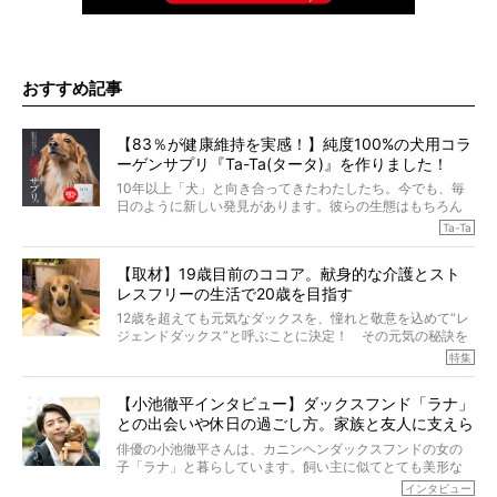
おすすめ記事
【83％が健康維持を実感！】純度100%の犬用コラ
ーゲンサプリ『Ta-Ta(タータ)』を作りました！
10年以上「犬」と向き合ってきたわたしたち。今でも、毎
日のように新しい発見があります。彼らの生態はもちろん
のこと、「食事」に関することも同じです。昔の犬は25年
Ta-Ta
も生きたといわれていますが、長生きの秘訣はバランスの
とれた栄養にあることがわかってきました。ところが、現
【取材】19歳目前のココア。献身的な介護とスト
代の犬の食事は“ある重要な栄養”が不足しがちになっている
レスフリーの生活で20歳を目指す
というのです。
それを効率よくおぎなってくれるのが、コラーゲン！ そ
12歳を超えても元気なダックスを、憧れと敬意を込めて“レ
こでわたしたちは、純度100%の犬用コラーゲンサプリ
ジェンドダックス”と呼ぶことに決定！ その元気の秘訣を
『Ta-Ta(タータ)』を作りました！
オーナーさんに伺うのが、特集『レジェンドダックスの肖
特集
愛犬家の83％が「健康維持を実感した」と評判のTa-Ta(タ
像』です。
ータ)。健康維持をめざす、すべてのダックスたちに、どう
今回は、19歳目前のココアくんが登場です。「犬は犬らし
か届きますように。
【小池徹平インタビュー】ダックスフンド「ラナ」
く」というオーナーさんのポリシーのもと、甘やかさずに
との出会いや休日の過ごし方。家族と友人に支えら
育てられ、18歳になるまで定期検査すらしたことがなかっ
たというココアくん。果たしてその長生きの秘訣とは。
れてー
俳優の小池徹平さんは、カニンヘンダックスフンドの女の
子「ラナ」と暮らしています。飼い主に似てとても美形な
ラナは、現在８才。小池さんのインスタグラムでは、ラナ
インタビュー