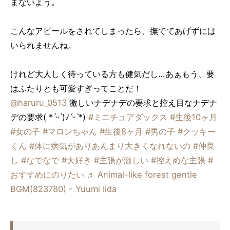
まないよう。
こんなアピールをされてしまったら、撫でてあげずには
いられませんね。
けれど大人しく待っている方も健気だし…あぁもう、要
はふたりとも可愛すぎってことだ！
@haruru_0513
激しいナデナデの要求と控え目なナデナ
デの要求( *ˊᵕˋ)ﾉˊᵕˋ*)
#ミニチュアダックス
#生後10ヶ月
#女の子
#マロンちゃん
#生後8ヶ月
#男の子
#クッキー
くん
#体に病気がありあんまり大きくなれないの
#仲良
し
#なでなで
#大好き
#主張が激しい
#控えめな主張
#
おすすめにのりたい
♬ Animal-like forest gentle
BGM(823780) - Yuumi Iida