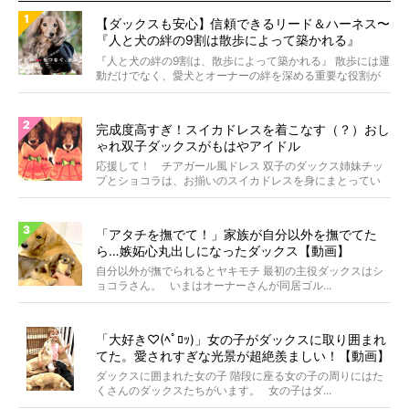
【ダックスも安心】信頼できるリード＆ハーネス〜
『人と犬の絆の9割は散歩によって築かれる』
WOLFGANG MAN＆BEAST〜
『人と犬の絆の9割は、散歩によって築かれる』 散歩には運
動だけでなく、愛犬とオーナーの絆を深める重要な役割が
あ...
完成度高すぎ！スイカドレスを着こなす（？）おし
ゃれ双子ダックスがもはやアイドル
応援して！ チアガール風ドレス 双子のダックス姉妹チッ
プとショコラは、お揃いのスイカドレスを身にまとってい
ます...
「アタチを撫でて！」家族が自分以外を撫でてた
ら…嫉妬心丸出しになったダックス【動画】
自分以外が撫でられるとヤキモチ 最初の主役ダックスはシ
ョコラさん。 いまはオーナーさんが同居ゴル...
「大好き♡(ﾍﾟﾛｯ)」女の子がダックスに取り囲まれ
てた。愛されすぎな光景が超絶羨ましい！【動画】
ダックスに囲まれた女の子 階段に座る女の子の周りにはた
くさんのダックスたちがいます。 女の子はダ...