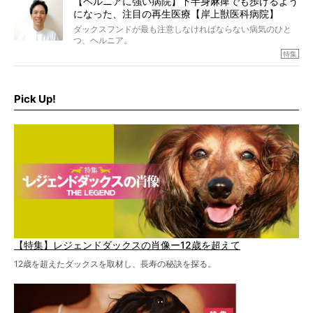
【ヘルニアに強い病院】下半身麻痺でも歩けるよう
になった、注目の再生医療【岸上獣医科病院】
ダックスフンドが最も注意しなければならない病気のひと
つ、ヘルニア。
特集『ヘルニアに、負けない』では、ヘルニアに強い動物
特集
病院のご紹介や、ヘルニアを乗り越えたご家族のインタビ
ュー、また予防策など幅広い分野で情報をお届けしていき
ます。
Pick Up!
特集１回目は、椎間板ヘルニアの治療に強いといわれる
『岸上獣医科病院』古上裕嗣院長のインタビュー。幹細胞
を点滴投与する治療により、歩けなかった子が投与37日で
歩いたことも。
【特集】レジェンドダックスの肖像ー12歳を超えて
12歳を超えたダックスを取材し、長寿の秘訣を探る。