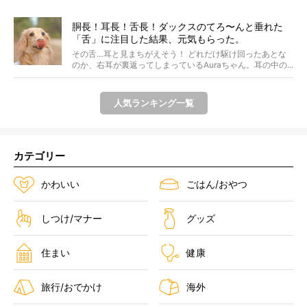
胴長！耳長！舌長！ダックスのてろ〜んと垂れた
「舌」に注目した結果、元気もらった。
その舌…耳と見まちがえそう！ どれだけ駆け回ったあとな
のか、右耳が裏返ってしまっているAuraちゃん。耳の中の...
人気ランキング一覧
カテゴリー
かわいい
ごはん/おやつ
しつけ/マナー
グッズ
住まい
健康
旅行/おでかけ
海外