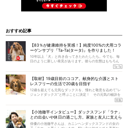
おすすめ記事
【83％が健康維持を実感！】純度100%の犬用コラ
ーゲンサプリ『Ta-Ta(タータ)』を作りました！
10年以上「犬」と向き合ってきたわたしたち。今でも、毎
日のように新しい発見があります。彼らの生態はもちろん
のこと、「食事」に関することも同じです。昔の犬は25年
Ta-Ta
も生きたといわれていますが、長生きの秘訣はバランスの
とれた栄養にあることがわかってきました。ところが、現
【取材】19歳目前のココア。献身的な介護とスト
代の犬の食事は“ある重要な栄養”が不足しがちになっている
レスフリーの生活で20歳を目指す
というのです。
それを効率よくおぎなってくれるのが、コラーゲン！ そ
12歳を超えても元気なダックスを、憧れと敬意を込めて“レ
こでわたしたちは、純度100%の犬用コラーゲンサプリ
ジェンドダックス”と呼ぶことに決定！ その元気の秘訣を
『Ta-Ta(タータ)』を作りました！
オーナーさんに伺うのが、特集『レジェンドダックスの肖
特集
愛犬家の83％が「健康維持を実感した」と評判のTa-Ta(タ
像』です。
ータ)。健康維持をめざす、すべてのダックスたちに、どう
今回は、19歳目前のココアくんが登場です。「犬は犬らし
か届きますように。
【小池徹平インタビュー】ダックスフンド「ラナ」
く」というオーナーさんのポリシーのもと、甘やかさずに
との出会いや休日の過ごし方。家族と友人に支えら
育てられ、18歳になるまで定期検査すらしたことがなかっ
たというココアくん。果たしてその長生きの秘訣とは。
れてー
俳優の小池徹平さんは、カニンヘンダックスフンドの女の