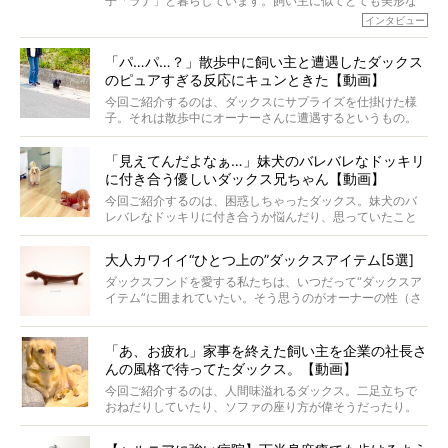
子「ラナ」と暮らしています。飼い主に似てとても美形な
ラナは、現在８才。小池さんのインスタグラムでは、ラナ
インタビュー
と顔を寄せ合う写真も投稿されていて、ファンからは「ラ
ナがうらやましい…！」という悲鳴のような声も。そんなイ
「パ…パ…？」散歩中に飼い主と遭遇したダックス
ケメンから愛されているラナは、去年の誕生日に小池さん
のピュアすぎる反応にキュンときた【動画】
からプレゼントしてもらったハーネスをつけて撮影に参加
してくれました。
今回ご紹介するのは、ダックスにサプライズを仕掛けた様
子。それは散歩中にオーナーさんに遭遇するというもの。
戸惑って歩きを止めたり、すぐに気付いて追いかけたり、
再会を喜ぶ様子にこちらまで嬉しくなっちゃう！
「見えてんだよなぁ…」妹犬のバレバレなドッキリ
に付き合う優しいダックス兄ちゃん【動画】
今回ご紹介するのは、困惑しちゃったダックス。妹犬のバ
レバレなドッキリに付き合うか悩んだり、思っていたこと
と違う事態に陥ったり。そんなお悩み全開なダックスの様
子に、もうニヤニヤが止まらない！
大人カワイイ“ひとつ上の”ダックスアイテム[5選]
ダックスフンドを愛する私たちは、いつだって“ダックスア
イテム”に囲まれていたい。そう思うのがオーナーの性（さ
が）。 今回は、大人カワイイ“ひとつ上の”ダックスアイテ
ムをご紹介。
「あ、お疲れ」家事を終えた飼い主を企業の社長さ
んの風格で待ってたダックス。【動画】
今回ご紹介するのは、人間味溢れるダックス。二足立ちで
おねだりしていたり、ソファの座り方が偉そうだったり。
今にも言葉を発しそうなダックスの姿は、もう人間にしか
見えないのです…！