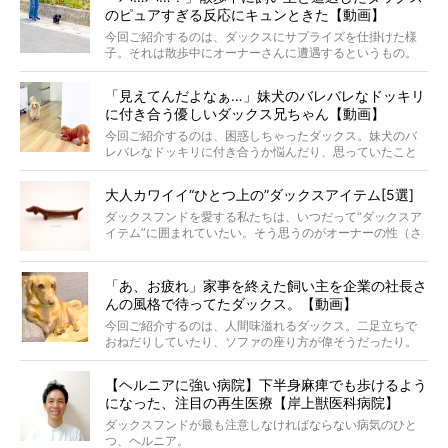
のピュアすぎる反応にキュンときた【動画】
からプレゼントしてもらったハーネスをつけて撮影に参加
してくれました。
今回ご紹介するのは、ダックスにサプライズを仕掛けた様
子。それは散歩中にオーナーさんに遭遇するというもの。
戸惑って歩きを止めたり、すぐに気付いて追いかけたり、
再会を喜ぶ様子にこちらまで嬉しくなっちゃう！
「見えてんだよなぁ…」妹犬のバレバレなドッキリ
に付き合う優しいダックス兄ちゃん【動画】
今回ご紹介するのは、困惑しちゃったダックス。妹犬のバ
レバレなドッキリに付き合うか悩んだり、思っていたこと
と違う事態に陥ったり。そんなお悩み全開なダックスの様
子に、もうニヤニヤが止まらない！
大人カワイイ“ひとつ上の”ダックスアイテム[5選]
ダックスフンドを愛する私たちは、いつだって“ダックスア
イテム”に囲まれていたい。そう思うのがオーナーの性（さ
が）。 今回は、大人カワイイ“ひとつ上の”ダックスアイテ
ムをご紹介。
「あ、お疲れ」家事を終えた飼い主を企業の社長さ
んの風格で待ってたダックス。【動画】
今回ご紹介するのは、人間味溢れるダックス。二足立ちで
おねだりしていたり、ソファの座り方が偉そうだったり。
今にも言葉を発しそうなダックスの姿は、もう人間にしか
見えないのです…！
【ヘルニアに強い病院】下半身麻痺でも歩けるよう
になった、注目の再生医療【岸上獣医科病院】
ダックスフンドが最も注意しなければならない病気のひと
つ、ヘルニア。