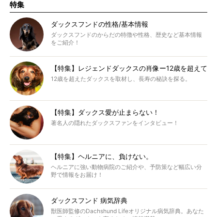
特集
ダックスフンドの性格/基本情報
ダックスフンドのからだの特徴や性格、歴史など基本情報
をご紹介！
【特集】レジェンドダックスの肖像ー12歳を超えて
12歳を超えたダックスを取材し、長寿の秘訣を探る。
【特集】ダックス愛が止まらない！
著名人の隠れたダックスファンをインタビュー！
【特集】ヘルニアに、負けない。
ヘルニアに強い動物病院のご紹介や、予防策など幅広い分
野で情報をお届け！
ダックスフンド 病気辞典
獣医師監修のDachshund Lifeオリジナル病気辞典。あなた