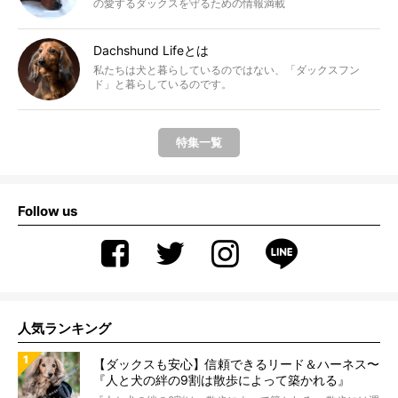
の愛するダックスを守るための情報満載
Dachshund Lifeとは
私たちは犬と暮らしているのではない、「ダックスフン
ド」と暮らしているのです。
特集一覧
Follow us
人気ランキング
【ダックスも安心】信頼できるリード＆ハーネス〜
『人と犬の絆の9割は散歩によって築かれる』
WOLFGANG MAN＆BEAST〜