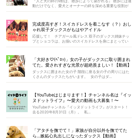
『人と犬の絆の9割は、散歩によって築かれる』 散歩には運
動だけでなく、愛犬とオーナーの絆を深める重要な役割が
あ...
完成度高すぎ！スイカドレスを着こなす（？）おし
ゃれ双子ダックスがもはやアイドル
応援して！ チアガール風ドレス 双子のダックス姉妹チッ
プとショコラは、お揃いのスイカドレスを身にまとってい
ます...
「大好き♡(ﾍﾟﾛｯ)」女の子がダックスに取り囲まれ
てた。愛されすぎな光景が超絶羨ましい！【動画】
ダックスに囲まれた女の子 階段に座る女の子の周りにはた
くさんのダックスたちがいます。 女の子はダ...
【YouTubeはじまります！】チャンネル名は『イッ
ヌドットライフ』〜愛犬の動画も大募集！〜
YouTubeチャンネル『イッヌドットライフ』がスタート！
去る2020年8月31日（月）。 私...
「アタチを撫でて！」家族が自分以外を撫でてた
ら…嫉妬心丸出しになったダックス【動画】