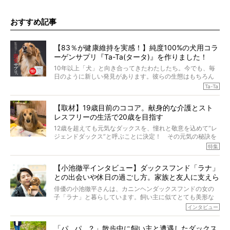
おすすめ記事
【83％が健康維持を実感！】純度100%の犬用コラ
ーゲンサプリ『Ta-Ta(タータ)』を作りました！
10年以上「犬」と向き合ってきたわたしたち。今でも、毎
日のように新しい発見があります。彼らの生態はもちろん
のこと、「食事」に関することも同じです。昔の犬は25年
Ta-Ta
も生きたといわれていますが、長生きの秘訣はバランスの
とれた栄養にあることがわかってきました。ところが、現
【取材】19歳目前のココア。献身的な介護とスト
代の犬の食事は“ある重要な栄養”が不足しがちになっている
レスフリーの生活で20歳を目指す
というのです。
それを効率よくおぎなってくれるのが、コラーゲン！ そ
12歳を超えても元気なダックスを、憧れと敬意を込めて“レ
こでわたしたちは、純度100%の犬用コラーゲンサプリ
ジェンドダックス”と呼ぶことに決定！ その元気の秘訣を
『Ta-Ta(タータ)』を作りました！
オーナーさんに伺うのが、特集『レジェンドダックスの肖
特集
愛犬家の83％が「健康維持を実感した」と評判のTa-Ta(タ
像』です。
ータ)。健康維持をめざす、すべてのダックスたちに、どう
今回は、19歳目前のココアくんが登場です。「犬は犬らし
か届きますように。
【小池徹平インタビュー】ダックスフンド「ラナ」
く」というオーナーさんのポリシーのもと、甘やかさずに
との出会いや休日の過ごし方。家族と友人に支えら
育てられ、18歳になるまで定期検査すらしたことがなかっ
たというココアくん。果たしてその長生きの秘訣とは。
れてー
俳優の小池徹平さんは、カニンヘンダックスフンドの女の
子「ラナ」と暮らしています。飼い主に似てとても美形な
ラナは、現在８才。小池さんのインスタグラムでは、ラナ
インタビュー
と顔を寄せ合う写真も投稿されていて、ファンからは「ラ
ナがうらやましい…！」という悲鳴のような声も。そんなイ
「パ…パ…？」散歩中に飼い主と遭遇したダックス
ケメンから愛されているラナは、去年の誕生日に小池さん