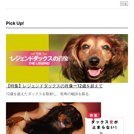
特集『ヘルニアに、負けない』では、ヘルニアに強い動物
特集
病院のご紹介や、ヘルニアを乗り越えたご家族のインタビ
ュー、また予防策など幅広い分野で情報をお届けしていき
ます。
Pick Up!
特集１回目は、椎間板ヘルニアの治療に強いといわれる
『岸上獣医科病院』古上裕嗣院長のインタビュー。幹細胞
を点滴投与する治療により、歩けなかった子が投与37日で
歩いたことも。
【特集】レジェンドダックスの肖像ー12歳を超えて
12歳を超えたダックスを取材し、長寿の秘訣を探る。