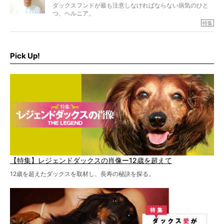
ダックスフンドが最も注意しなければならない病気のひと
つ、ヘルニア。
特集『ヘルニアに、負けない』では、ヘルニアに強い動物
特集
病院のご紹介や、ヘルニアを乗り越えたご家族のインタビ
ュー、また予防策など幅広い分野で情報をお届けしていき
ます。
Pick Up!
特集１回目は、椎間板ヘルニアの治療に強いといわれる
『岸上獣医科病院』古上裕嗣院長のインタビュー。幹細胞
を点滴投与する治療により、歩けなかった子が投与37日で
歩いたことも。
【特集】レジェンドダックスの肖像ー12歳を超えて
12歳を超えたダックスを取材し、長寿の秘訣を探る。