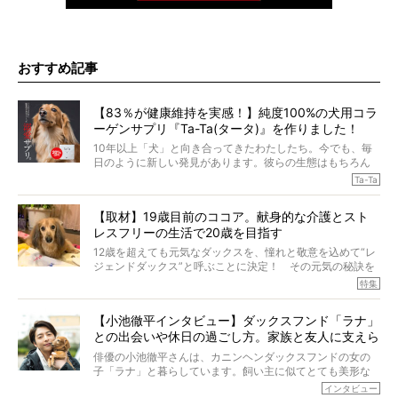
おすすめ記事
【83％が健康維持を実感！】純度100%の犬用コラ
ーゲンサプリ『Ta-Ta(タータ)』を作りました！
10年以上「犬」と向き合ってきたわたしたち。今でも、毎
日のように新しい発見があります。彼らの生態はもちろん
のこと、「食事」に関することも同じです。昔の犬は25年
Ta-Ta
も生きたといわれていますが、長生きの秘訣はバランスの
とれた栄養にあることがわかってきました。ところが、現
【取材】19歳目前のココア。献身的な介護とスト
代の犬の食事は“ある重要な栄養”が不足しがちになっている
レスフリーの生活で20歳を目指す
というのです。
それを効率よくおぎなってくれるのが、コラーゲン！ そ
12歳を超えても元気なダックスを、憧れと敬意を込めて“レ
こでわたしたちは、純度100%の犬用コラーゲンサプリ
ジェンドダックス”と呼ぶことに決定！ その元気の秘訣を
『Ta-Ta(タータ)』を作りました！
オーナーさんに伺うのが、特集『レジェンドダックスの肖
特集
愛犬家の83％が「健康維持を実感した」と評判のTa-Ta(タ
像』です。
ータ)。健康維持をめざす、すべてのダックスたちに、どう
今回は、19歳目前のココアくんが登場です。「犬は犬らし
か届きますように。
【小池徹平インタビュー】ダックスフンド「ラナ」
く」というオーナーさんのポリシーのもと、甘やかさずに
との出会いや休日の過ごし方。家族と友人に支えら
育てられ、18歳になるまで定期検査すらしたことがなかっ
たというココアくん。果たしてその長生きの秘訣とは。
れてー
俳優の小池徹平さんは、カニンヘンダックスフンドの女の
子「ラナ」と暮らしています。飼い主に似てとても美形な
ラナは、現在８才。小池さんのインスタグラムでは、ラナ
インタビュー