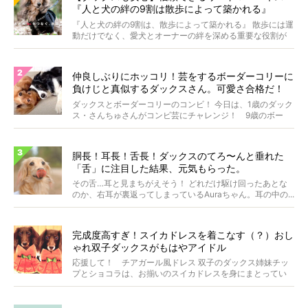
『人と犬の絆の9割は散歩によって築かれる』
WOLFGANG MAN＆BEAST〜
『人と犬の絆の9割は、散歩によって築かれる』 散歩には運
動だけでなく、愛犬とオーナーの絆を深める重要な役割が
あ...
仲良しぶりにホッコリ！芸をするボーダーコリーに
負けじと真似するダックスさん。可愛さ合格だ！
【動画】
ダックスとボーダーコリーのコンビ！ 今日は、1歳のダック
ス・さんちゅさんがコンビ芸にチャレンジ！ 9歳のボー
ダ...
胴長！耳長！舌長！ダックスのてろ〜んと垂れた
「舌」に注目した結果、元気もらった。
その舌…耳と見まちがえそう！ どれだけ駆け回ったあとな
のか、右耳が裏返ってしまっているAuraちゃん。耳の中の...
完成度高すぎ！スイカドレスを着こなす（？）おし
ゃれ双子ダックスがもはやアイドル
応援して！ チアガール風ドレス 双子のダックス姉妹チッ
プとショコラは、お揃いのスイカドレスを身にまとってい
ます...