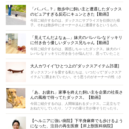
と顔を寄せ合う写真も投稿されていて、ファンからは「ラ
ナがうらやましい…！」という悲鳴のような声も。そんなイ
「パ…パ…？」散歩中に飼い主と遭遇したダックス
ケメンから愛されているラナは、去年の誕生日に小池さん
のピュアすぎる反応にキュンときた【動画】
からプレゼントしてもらったハーネスをつけて撮影に参加
してくれました。
今回ご紹介するのは、ダックスにサプライズを仕掛けた様
子。それは散歩中にオーナーさんに遭遇するというもの。
戸惑って歩きを止めたり、すぐに気付いて追いかけたり、
再会を喜ぶ様子にこちらまで嬉しくなっちゃう！
「見えてんだよなぁ…」妹犬のバレバレなドッキリ
に付き合う優しいダックス兄ちゃん【動画】
今回ご紹介するのは、困惑しちゃったダックス。妹犬のバ
レバレなドッキリに付き合うか悩んだり、思っていたこと
と違う事態に陥ったり。そんなお悩み全開なダックスの様
子に、もうニヤニヤが止まらない！
大人カワイイ“ひとつ上の”ダックスアイテム[5選]
ダックスフンドを愛する私たちは、いつだって“ダックスア
イテム”に囲まれていたい。そう思うのがオーナーの性（さ
が）。 今回は、大人カワイイ“ひとつ上の”ダックスアイテ
ムをご紹介。
「あ、お疲れ」家事を終えた飼い主を企業の社長さ
んの風格で待ってたダックス。【動画】
今回ご紹介するのは、人間味溢れるダックス。二足立ちで
おねだりしていたり、ソファの座り方が偉そうだったり。
今にも言葉を発しそうなダックスの姿は、もう人間にしか
見えないのです…！
【ヘルニアに強い病院】下半身麻痺でも歩けるよう
になった、注目の再生医療【岸上獣医科病院】