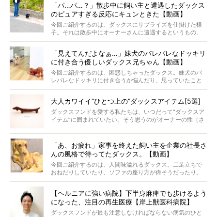
「パ…パ…？」散歩中に飼い主と遭遇したダックス
ケメンから愛されているラナは、去年の誕生日に小池さん
のピュアすぎる反応にキュンときた【動画】
からプレゼントしてもらったハーネスをつけて撮影に参加
してくれました。
今回ご紹介するのは、ダックスにサプライズを仕掛けた様
子。それは散歩中にオーナーさんに遭遇するというもの。
戸惑って歩きを止めたり、すぐに気付いて追いかけたり、
再会を喜ぶ様子にこちらまで嬉しくなっちゃう！
「見えてんだよなぁ…」妹犬のバレバレなドッキリ
に付き合う優しいダックス兄ちゃん【動画】
今回ご紹介するのは、困惑しちゃったダックス。妹犬のバ
レバレなドッキリに付き合うか悩んだり、思っていたこと
と違う事態に陥ったり。そんなお悩み全開なダックスの様
子に、もうニヤニヤが止まらない！
大人カワイイ“ひとつ上の”ダックスアイテム[5選]
ダックスフンドを愛する私たちは、いつだって“ダックスア
イテム”に囲まれていたい。そう思うのがオーナーの性（さ
が）。 今回は、大人カワイイ“ひとつ上の”ダックスアイテ
ムをご紹介。
「あ、お疲れ」家事を終えた飼い主を企業の社長さ
んの風格で待ってたダックス。【動画】
今回ご紹介するのは、人間味溢れるダックス。二足立ちで
おねだりしていたり、ソファの座り方が偉そうだったり。
今にも言葉を発しそうなダックスの姿は、もう人間にしか
見えないのです…！
【ヘルニアに強い病院】下半身麻痺でも歩けるよう
になった、注目の再生医療【岸上獣医科病院】
ダックスフンドが最も注意しなければならない病気のひと