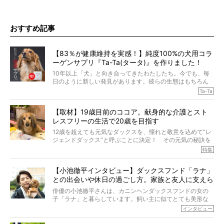
おすすめ記事
【83％が健康維持を実感！】純度100%の犬用コラ
ーゲンサプリ『Ta-Ta(タータ)』を作りました！
10年以上「犬」と向き合ってきたわたしたち。今でも、毎
日のように新しい発見があります。彼らの生態はもちろん
のこと、「食事」に関することも同じです。昔の犬は25年
Ta-Ta
も生きたといわれていますが、長生きの秘訣はバランスの
とれた栄養にあることがわかってきました。ところが、現
【取材】19歳目前のココア。献身的な介護とスト
代の犬の食事は“ある重要な栄養”が不足しがちになっている
レスフリーの生活で20歳を目指す
というのです。
それを効率よくおぎなってくれるのが、コラーゲン！ そ
12歳を超えても元気なダックスを、憧れと敬意を込めて“レ
こでわたしたちは、純度100%の犬用コラーゲンサプリ
ジェンドダックス”と呼ぶことに決定！ その元気の秘訣を
『Ta-Ta(タータ)』を作りました！
オーナーさんに伺うのが、特集『レジェンドダックスの肖
特集
愛犬家の83％が「健康維持を実感した」と評判のTa-Ta(タ
像』です。
ータ)。健康維持をめざす、すべてのダックスたちに、どう
今回は、19歳目前のココアくんが登場です。「犬は犬らし
か届きますように。
【小池徹平インタビュー】ダックスフンド「ラナ」
く」というオーナーさんのポリシーのもと、甘やかさずに
との出会いや休日の過ごし方。家族と友人に支えら
育てられ、18歳になるまで定期検査すらしたことがなかっ
たというココアくん。果たしてその長生きの秘訣とは。
れてー
俳優の小池徹平さんは、カニンヘンダックスフンドの女の
子「ラナ」と暮らしています。飼い主に似てとても美形な
ラナは、現在８才。小池さんのインスタグラムでは、ラナ
インタビュー
と顔を寄せ合う写真も投稿されていて、ファンからは「ラ
ナがうらやましい…！」という悲鳴のような声も。そんなイ