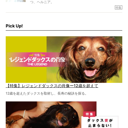
つ、ヘルニア。
特集『ヘルニアに、負けない』では、ヘルニアに強い動物
特集
病院のご紹介や、ヘルニアを乗り越えたご家族のインタビ
ュー、また予防策など幅広い分野で情報をお届けしていき
ます。
Pick Up!
特集１回目は、椎間板ヘルニアの治療に強いといわれる
『岸上獣医科病院』古上裕嗣院長のインタビュー。幹細胞
を点滴投与する治療により、歩けなかった子が投与37日で
歩いたことも。
【特集】レジェンドダックスの肖像ー12歳を超えて
12歳を超えたダックスを取材し、長寿の秘訣を探る。