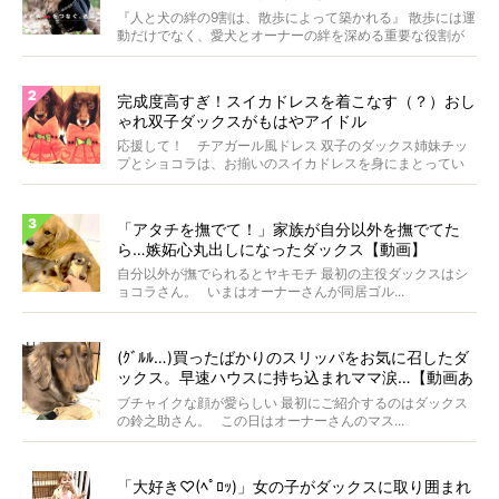
WOLFGANG MAN＆BEAST〜
『人と犬の絆の9割は、散歩によって築かれる』 散歩には運
動だけでなく、愛犬とオーナーの絆を深める重要な役割が
あ...
完成度高すぎ！スイカドレスを着こなす（？）おし
ゃれ双子ダックスがもはやアイドル
応援して！ チアガール風ドレス 双子のダックス姉妹チッ
プとショコラは、お揃いのスイカドレスを身にまとってい
ます...
「アタチを撫でて！」家族が自分以外を撫でてた
ら…嫉妬心丸出しになったダックス【動画】
自分以外が撫でられるとヤキモチ 最初の主役ダックスはシ
ョコラさん。 いまはオーナーさんが同居ゴル...
(ｸﾞﾙﾙ…)買ったばかりのスリッパをお気に召したダ
ックス。早速ハウスに持ち込まれママ涙…【動画あ
り】
ブチャイクな顔が愛らしい 最初にご紹介するのはダックス
の鈴之助さん。 この日はオーナーさんのマス...
「大好き♡(ﾍﾟﾛｯ)」女の子がダックスに取り囲まれ