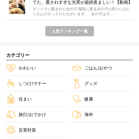
てた。愛されすぎな光景が超絶羨ましい！【動画】
ダックスに囲まれた女の子 階段に座る女の子の周りにはた
くさんのダックスたちがいます。 女の子はダ...
人気ランキング一覧
カテゴリー
かわいい
ごはん/おやつ
しつけ/マナー
グッズ
住まい
健康
旅行/おでかけ
海外
災害対策