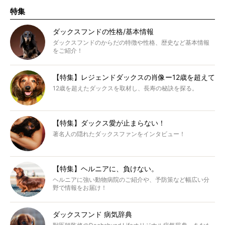
特集
ダックスフンドの性格/基本情報
ダックスフンドのからだの特徴や性格、歴史など基本情報
をご紹介！
【特集】レジェンドダックスの肖像ー12歳を超えて
12歳を超えたダックスを取材し、長寿の秘訣を探る。
【特集】ダックス愛が止まらない！
著名人の隠れたダックスファンをインタビュー！
【特集】ヘルニアに、負けない。
ヘルニアに強い動物病院のご紹介や、予防策など幅広い分
野で情報をお届け！
ダックスフンド 病気辞典