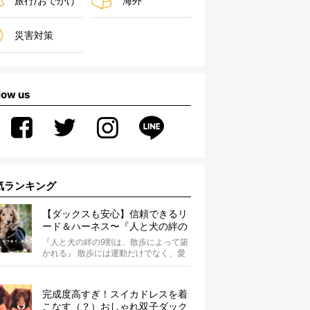
旅行/おでかけ
海外
災害対策
low us
気ランキング
【ダックスも安心】信頼できるリ
ード＆ハーネス〜『人と犬の絆の
9割は散歩によって築かれる』
『人と犬の絆の9割は、散歩によって築
WOLFGANG MAN＆BEAST〜
かれる』 散歩には運動だけでなく、愛
犬とオーナーの絆を深める重要な役割
があ...
完成度高すぎ！スイカドレスを着
こなす（？）おしゃれ双子ダック