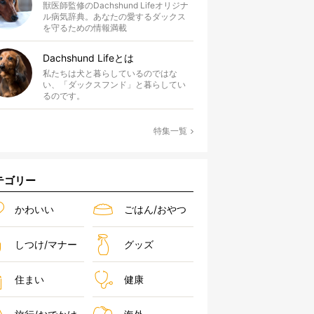
獣医師監修のDachshund Lifeオリジナ
ル病気辞典。あなたの愛するダックス
を守るための情報満載
Dachshund Lifeとは
私たちは犬と暮らしているのではな
い、「ダックスフンド」と暮らしてい
るのです。
特集一覧
テゴリー
かわいい
ごはん/おやつ
しつけ/マナー
グッズ
住まい
健康