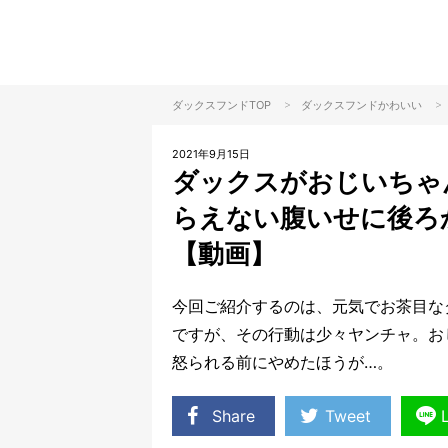
>
>
ダックスフンドTOP
ダックスフンド
かわいい
2021年9月15日
ダックスがおじいちゃ
らえない腹いせに後ろ
【動画】
今回ご紹介するのは、元気でお茶目な
ですが、その行動は少々ヤンチャ。お
怒られる前にやめたほうが…。
Share
Tweet