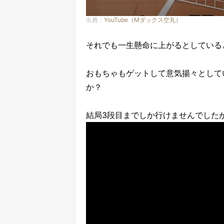
出典：
YouTube（Mダックス空丸）
それでも一生懸命に上がるとしている
おもちゃもゲットして意気揚々として
か？
結局3段目までしか行けませんでした