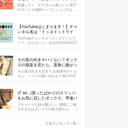
スがもはやアイドル
応援して！ チアガール風ドレス 双子
のダックス姉妹チップとショコラは、
お揃いのスイカドレスを身にまとって
います...
【YouTubeはじまります！】チャ
ンネル名は『イッヌドットライ
フ』〜愛犬の動画も大募集！〜
YouTubeチャンネル『イッヌドットラ
イフ』がスタート！ 去る2020年8月31
日（月）。 私...
その首の向きヤバくない？ダック
スの寝姿を見たら、直角に曲がっ
てて二度見した【写真4選】
その首の向き大丈夫？ お昼寝中のイル
さん。ソファの角に合わせて体が不可
解な状態にぐにゃりと曲がっていま
す。 &...
(ｸﾞﾙﾙ…)買ったばかりのスリッパ
をお気に召したダックス。早速ハ
ウスに持ち込まれママ涙…【動画
ブチャイクな顔が愛らしい 最初にご紹
あり】
介するのはダックスの鈴之助さん。 こ
の日はオーナーさんのマス...
人気ランキング一覧