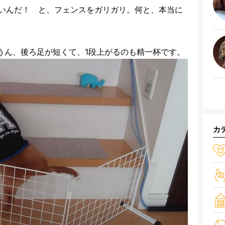
いんだ！ と、フェンスをガリガリ。何と、本当に
うん、後ろ足が短くて、1段上がるのも精一杯です。
カ