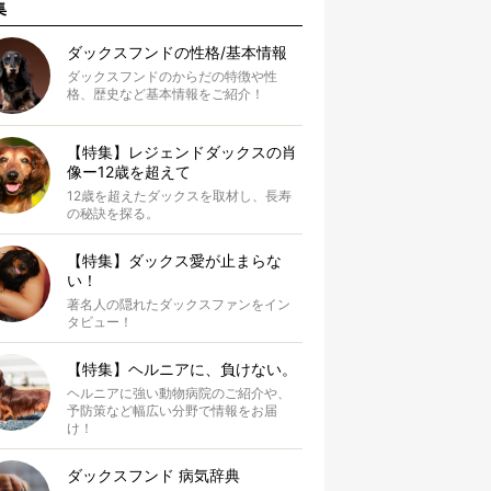
集
ダックスフンドの性格/基本情報
ダックスフンドのからだの特徴や性
格、歴史など基本情報をご紹介！
【特集】レジェンドダックスの肖
像ー12歳を超えて
12歳を超えたダックスを取材し、長寿
の秘訣を探る。
【特集】ダックス愛が止まらな
い！
著名人の隠れたダックスファンをイン
タビュー！
【特集】ヘルニアに、負けない。
ヘルニアに強い動物病院のご紹介や、
予防策など幅広い分野で情報をお届
け！
ダックスフンド 病気辞典