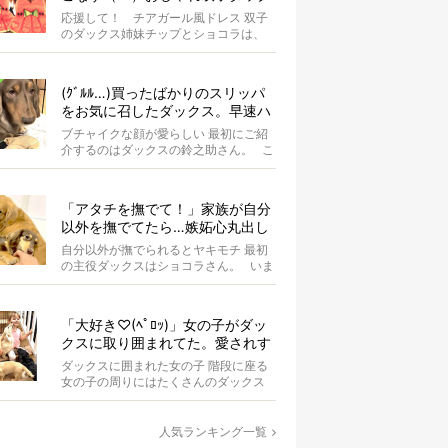
スがもはやアイドル
応援して！ チアガール風ドレス 双子
のダックス姉妹チップとショコラは、
お揃いのスイカドレスを身にまとって
います...
(ｸﾞﾙﾙ…)買ったばかりのスリッパ
をお気に召したダックス。早速ハ
ウスに持ち込まれママ涙…【動画
ブチャイクな顔が愛らしい 最初にご紹
あり】
介するのはダックスの鈴之助さん。 こ
の日はオーナーさんのマス...
「アタチを撫でて！」家族が自分
以外を撫でてたら…嫉妬心丸出し
になったダックス【動画】
自分以外が撫でられるとヤキモチ 最初
の主役ダックスはショコラさん。 いま
はオーナーさんが同居ゴル...
「大好き♡(ﾍﾟﾛｯ)」女の子がダッ
クスに取り囲まれてた。愛されす
ぎな光景が超絶羨ましい！【動
ダックスに囲まれた女の子 階段に座る
画】
女の子の周りにはたくさんのダックス
たちがいます。 女の子はダ...
人気ランキング一覧