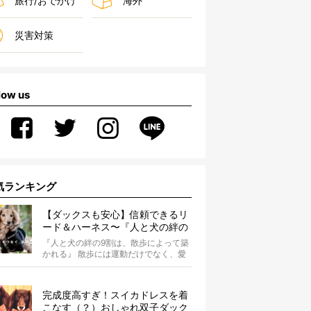
旅行/おでかけ
海外
災害対策
low us
気ランキング
【ダックスも安心】信頼できるリ
ード＆ハーネス〜『人と犬の絆の
9割は散歩によって築かれる』
『人と犬の絆の9割は、散歩によって築
WOLFGANG MAN＆BEAST〜
かれる』 散歩には運動だけでなく、愛
犬とオーナーの絆を深める重要な役割
があ...
完成度高すぎ！スイカドレスを着
こなす（？）おしゃれ双子ダック