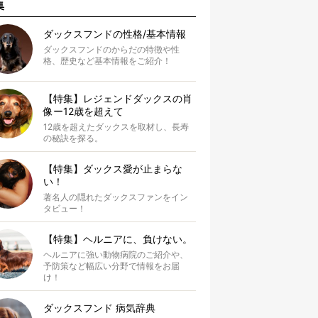
集
ダックスフンドの性格/基本情報
ダックスフンドのからだの特徴や性
格、歴史など基本情報をご紹介！
【特集】レジェンドダックスの肖
像ー12歳を超えて
12歳を超えたダックスを取材し、長寿
の秘訣を探る。
【特集】ダックス愛が止まらな
い！
著名人の隠れたダックスファンをイン
タビュー！
【特集】ヘルニアに、負けない。
ヘルニアに強い動物病院のご紹介や、
予防策など幅広い分野で情報をお届
け！
ダックスフンド 病気辞典