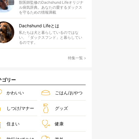
獣医師監修のDachshund Lifeオリジナ
ル病気辞典。あなたの愛するダックス
を守るための情報満載
Dachshund Lifeとは
私たちは犬と暮らしているのではな
い、「ダックスフンド」と暮らしてい
るのです。
特集一覧
テゴリー
かわいい
ごはん/おやつ
しつけ/マナー
グッズ
住まい
健康