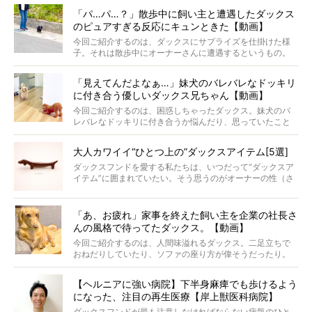
ナがうらやましい…！」という悲鳴のような声も。そんなイ
「パ…パ…？」散歩中に飼い主と遭遇したダックス
ケメンから愛されているラナは、去年の誕生日に小池さん
のピュアすぎる反応にキュンときた【動画】
からプレゼントしてもらったハーネスをつけて撮影に参加
してくれました。
今回ご紹介するのは、ダックスにサプライズを仕掛けた様
子。それは散歩中にオーナーさんに遭遇するというもの。
戸惑って歩きを止めたり、すぐに気付いて追いかけたり、
再会を喜ぶ様子にこちらまで嬉しくなっちゃう！
「見えてんだよなぁ…」妹犬のバレバレなドッキリ
に付き合う優しいダックス兄ちゃん【動画】
今回ご紹介するのは、困惑しちゃったダックス。妹犬のバ
レバレなドッキリに付き合うか悩んだり、思っていたこと
と違う事態に陥ったり。そんなお悩み全開なダックスの様
子に、もうニヤニヤが止まらない！
大人カワイイ“ひとつ上の”ダックスアイテム[5選]
ダックスフンドを愛する私たちは、いつだって“ダックスア
イテム”に囲まれていたい。そう思うのがオーナーの性（さ
が）。 今回は、大人カワイイ“ひとつ上の”ダックスアイテ
ムをご紹介。
「あ、お疲れ」家事を終えた飼い主を企業の社長さ
んの風格で待ってたダックス。【動画】
今回ご紹介するのは、人間味溢れるダックス。二足立ちで
おねだりしていたり、ソファの座り方が偉そうだったり。
今にも言葉を発しそうなダックスの姿は、もう人間にしか
見えないのです…！
【ヘルニアに強い病院】下半身麻痺でも歩けるよう
になった、注目の再生医療【岸上獣医科病院】
ダックスフンドが最も注意しなければならない病気のひと