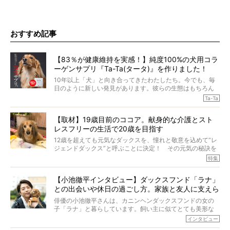
おすすめ記事
【83％が健康維持を実感！】純度100%の犬用コラ
ーゲンサプリ『Ta-Ta(タータ)』を作りました！
10年以上「犬」と向き合ってきたわたしたち。今でも、毎
日のように新しい発見があります。彼らの生態はもちろん
のこと、「食事」に関することも同じです。昔の犬は25年
Ta-Ta
も生きたといわれていますが、長生きの秘訣はバランスの
とれた栄養にあることがわかってきました。ところが、現
【取材】19歳目前のココア。献身的な介護とスト
代の犬の食事は“ある重要な栄養”が不足しがちになっている
レスフリーの生活で20歳を目指す
というのです。
それを効率よくおぎなってくれるのが、コラーゲン！ そ
12歳を超えても元気なダックスを、憧れと敬意を込めて“レ
こでわたしたちは、純度100%の犬用コラーゲンサプリ
ジェンドダックス”と呼ぶことに決定！ その元気の秘訣を
『Ta-Ta(タータ)』を作りました！
オーナーさんに伺うのが、特集『レジェンドダックスの肖
特集
愛犬家の83％が「健康維持を実感した」と評判のTa-Ta(タ
像』です。
ータ)。健康維持をめざす、すべてのダックスたちに、どう
今回は、19歳目前のココアくんが登場です。「犬は犬らし
か届きますように。
【小池徹平インタビュー】ダックスフンド「ラナ」
く」というオーナーさんのポリシーのもと、甘やかさずに
との出会いや休日の過ごし方。家族と友人に支えら
育てられ、18歳になるまで定期検査すらしたことがなかっ
たというココアくん。果たしてその長生きの秘訣とは。
れてー
俳優の小池徹平さんは、カニンヘンダックスフンドの女の
子「ラナ」と暮らしています。飼い主に似てとても美形な
ラナは、現在８才。小池さんのインスタグラムでは、ラナ
インタビュー
と顔を寄せ合う写真も投稿されていて、ファンからは「ラ