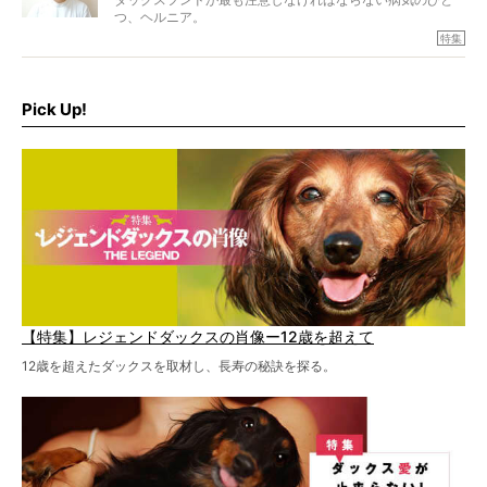
つ、ヘルニア。
特集『ヘルニアに、負けない』では、ヘルニアに強い動物
特集
病院のご紹介や、ヘルニアを乗り越えたご家族のインタビ
ュー、また予防策など幅広い分野で情報をお届けしていき
ます。
Pick Up!
特集１回目は、椎間板ヘルニアの治療に強いといわれる
『岸上獣医科病院』古上裕嗣院長のインタビュー。幹細胞
を点滴投与する治療により、歩けなかった子が投与37日で
歩いたことも。
【特集】レジェンドダックスの肖像ー12歳を超えて
12歳を超えたダックスを取材し、長寿の秘訣を探る。