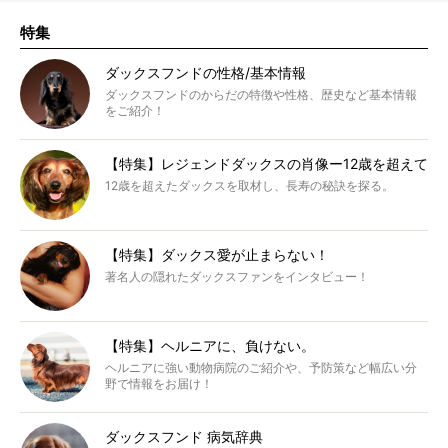
特集
ダックスフンドの性格/基本情報
ダックスフンドのからだの特徴や性格、歴史など基本情報
をご紹介！
【特集】レジェンドダックスの肖像ー12歳を超えて
12歳を超えたダックスを取材し、長寿の秘訣を探る。
【特集】ダックス愛が止まらない！
著名人の隠れたダックスファンをインタビュー！
【特集】ヘルニアに、負けない。
ヘルニアに強い動物病院のご紹介や、予防策など幅広い分
野で情報をお届け！
ダックスフンド 病気辞典