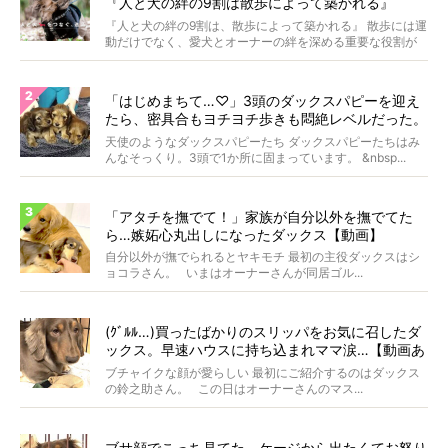
『人と犬の絆の9割は散歩によって築かれる』
WOLFGANG MAN＆BEAST〜
『人と犬の絆の9割は、散歩によって築かれる』 散歩には運
動だけでなく、愛犬とオーナーの絆を深める重要な役割が
あ...
「はじめまちて…♡」3頭のダックスパピーを迎え
たら、密具合もヨチヨチ歩きも悶絶レベルだった。
【天使動画】
天使のようなダックスパピーたち ダックスパピーたちはみ
んなそっくり。3頭で1か所に固まっています。 &nbsp...
「アタチを撫でて！」家族が自分以外を撫でてた
ら…嫉妬心丸出しになったダックス【動画】
自分以外が撫でられるとヤキモチ 最初の主役ダックスはシ
ョコラさん。 いまはオーナーさんが同居ゴル...
(ｸﾞﾙﾙ…)買ったばかりのスリッパをお気に召したダ
ックス。早速ハウスに持ち込まれママ涙…【動画あ
り】
ブチャイクな顔が愛らしい 最初にご紹介するのはダックス
の鈴之助さん。 この日はオーナーさんのマス...
ブサ顔でこっち見てた。ケージから出たくてお怒り