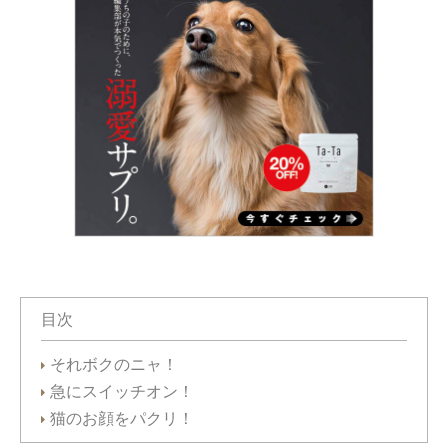
目次
それボクのニャ！
急にスイッチオン！
猫のお顔をパクリ！