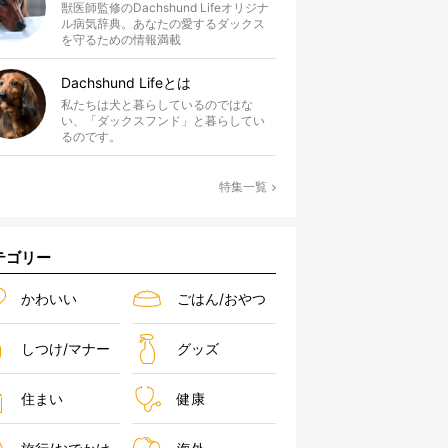
獣医師監修のDachshund Lifeオリジナ
ル病気辞典。あなたの愛するダックス
を守るための情報満載
Dachshund Lifeとは
私たちは犬と暮らしているのではな
い、「ダックスフンド」と暮らしてい
るのです。
特集一覧
テゴリー
かわいい
ごはん/おやつ
しつけ/マナー
グッズ
住まい
健康