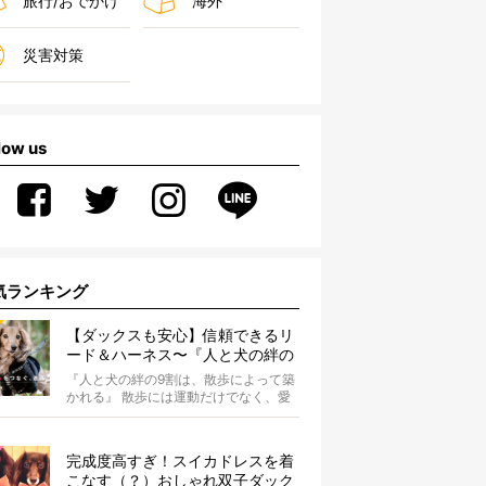
旅行/おでかけ
海外
災害対策
low us
気ランキング
【ダックスも安心】信頼できるリ
ード＆ハーネス〜『人と犬の絆の
9割は散歩によって築かれる』
『人と犬の絆の9割は、散歩によって築
WOLFGANG MAN＆BEAST〜
かれる』 散歩には運動だけでなく、愛
犬とオーナーの絆を深める重要な役割
があ...
完成度高すぎ！スイカドレスを着
こなす（？）おしゃれ双子ダック