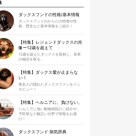
集
ダックスフンドの性格/基本情報
ダックスフンドのからだの特徴や性
格、歴史など基本情報をご紹介！
【特集】レジェンドダックスの肖
像ー12歳を超えて
12歳を超えたダックスを取材し、長寿
の秘訣を探る。
【特集】ダックス愛が止まらな
い！
著名人の隠れたダックスファンをイン
タビュー！
【特集】ヘルニアに、負けない。
ヘルニアに強い動物病院のご紹介や、
予防策など幅広い分野で情報をお届
け！
ダックスフンド 病気辞典