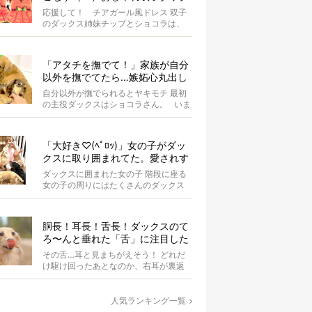
スがもはやアイドル
応援して！ チアガール風ドレス 双子
のダックス姉妹チップとショコラは、
お揃いのスイカドレスを身にまとって
います...
「アタチを撫でて！」家族が自分
以外を撫でてたら…嫉妬心丸出し
になったダックス【動画】
自分以外が撫でられるとヤキモチ 最初
の主役ダックスはショコラさん。 いま
はオーナーさんが同居ゴル...
「大好き♡(ﾍﾟﾛｯ)」女の子がダッ
クスに取り囲まれてた。愛されす
ぎな光景が超絶羨ましい！【動
ダックスに囲まれた女の子 階段に座る
画】
女の子の周りにはたくさんのダックス
たちがいます。 女の子はダ...
胴長！耳長！舌長！ダックスのて
ろ〜んと垂れた「舌」に注目した
結果、元気もらった。
その舌…耳と見まちがえそう！ どれだ
け駆け回ったあとなのか、右耳が裏返
ってしまっているAuraちゃん。耳の中
の...
人気ランキング一覧