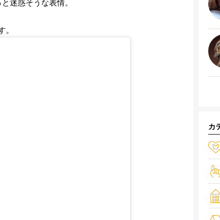
ょっと迷惑そうな表情。
す。
カ