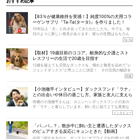
おすすめ記事
【83％が健康維持を実感！】純度100%の犬用コラ
ーゲンサプリ『Ta-Ta(タータ)』を作りました！
10年以上「犬」と向き合ってきたわたしたち。今でも、毎
日のように新しい発見があります。彼らの生態はもちろん
のこと、「食事」に関することも同じです。昔の犬は25年
Ta-Ta
も生きたといわれていますが、長生きの秘訣はバランスの
とれた栄養にあることがわかってきました。ところが、現
【取材】19歳目前のココア。献身的な介護とスト
代の犬の食事は“ある重要な栄養”が不足しがちになっている
レスフリーの生活で20歳を目指す
というのです。
それを効率よくおぎなってくれるのが、コラーゲン！ そ
12歳を超えても元気なダックスを、憧れと敬意を込めて“レ
こでわたしたちは、純度100%の犬用コラーゲンサプリ
ジェンドダックス”と呼ぶことに決定！ その元気の秘訣を
『Ta-Ta(タータ)』を作りました！
オーナーさんに伺うのが、特集『レジェンドダックスの肖
特集
愛犬家の83％が「健康維持を実感した」と評判のTa-Ta(タ
像』です。
ータ)。健康維持をめざす、すべてのダックスたちに、どう
今回は、19歳目前のココアくんが登場です。「犬は犬らし
か届きますように。
【小池徹平インタビュー】ダックスフンド「ラナ」
く」というオーナーさんのポリシーのもと、甘やかさずに
との出会いや休日の過ごし方。家族と友人に支えら
育てられ、18歳になるまで定期検査すらしたことがなかっ
たというココアくん。果たしてその長生きの秘訣とは。
れてー
俳優の小池徹平さんは、カニンヘンダックスフンドの女の
子「ラナ」と暮らしています。飼い主に似てとても美形な
ラナは、現在８才。小池さんのインスタグラムでは、ラナ
インタビュー
と顔を寄せ合う写真も投稿されていて、ファンからは「ラ
ナがうらやましい…！」という悲鳴のような声も。そんなイ
「パ…パ…？」散歩中に飼い主と遭遇したダックス
ケメンから愛されているラナは、去年の誕生日に小池さん
のピュアすぎる反応にキュンときた【動画】
からプレゼントしてもらったハーネスをつけて撮影に参加
してくれました。
今回ご紹介するのは、ダックスにサプライズを仕掛けた様