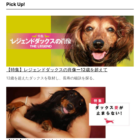
Pick Up!
特集１回目は、椎間板ヘルニアの治療に強いといわれる
『岸上獣医科病院』古上裕嗣院長のインタビュー。幹細胞
を点滴投与する治療により、歩けなかった子が投与37日で
歩いたことも。
【特集】レジェンドダックスの肖像ー12歳を超えて
12歳を超えたダックスを取材し、長寿の秘訣を探る。