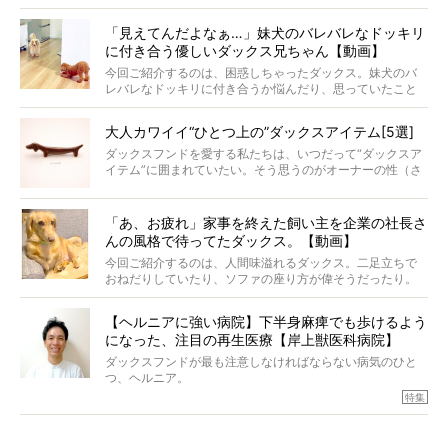
戸惑って歩きを止めたり、すぐに気付いて追いかけたり、
再会を喜ぶ様子にこちらまで嬉しくなっちゃう！
「見えてんだよなぁ…」妹犬のバレバレなドッキリ
に付き合う優しいダックス兄ちゃん【動画】
今回ご紹介するのは、困惑しちゃったダックス。妹犬のバ
レバレなドッキリに付き合うか悩んだり、思っていたこと
と違う事態に陥ったり。そんなお悩み全開なダックスの様
子に、もうニヤニヤが止まらない！
大人カワイイ“ひとつ上の”ダックスアイテム[5選]
ダックスフンドを愛する私たちは、いつだって“ダックスア
イテム”に囲まれていたい。そう思うのがオーナーの性（さ
が）。 今回は、大人カワイイ“ひとつ上の”ダックスアイテ
ムをご紹介。
「あ、お疲れ」家事を終えた飼い主を企業の社長さ
んの風格で待ってたダックス。【動画】
今回ご紹介するのは、人間味溢れるダックス。二足立ちで
おねだりしていたり、ソファの座り方が偉そうだったり。
今にも言葉を発しそうなダックスの姿は、もう人間にしか
見えないのです…！
【ヘルニアに強い病院】下半身麻痺でも歩けるよう
になった、注目の再生医療【岸上獣医科病院】
ダックスフンドが最も注意しなければならない病気のひと
つ、ヘルニア。
特集『ヘルニアに、負けない』では、ヘルニアに強い動物
特集
病院のご紹介や、ヘルニアを乗り越えたご家族のインタビ
ュー、また予防策など幅広い分野で情報をお届けしていき
ます。