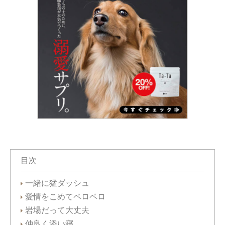
目次
一緒に猛ダッシュ
愛情をこめてペロペロ
岩場だって大丈夫
仲良く添い寝