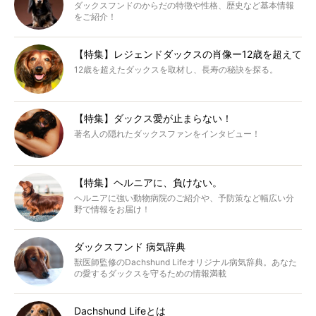
ダックスフンドのからだの特徴や性格、歴史など基本情報
をご紹介！
【特集】レジェンドダックスの肖像ー12歳を超えて
12歳を超えたダックスを取材し、長寿の秘訣を探る。
【特集】ダックス愛が止まらない！
著名人の隠れたダックスファンをインタビュー！
【特集】ヘルニアに、負けない。
ヘルニアに強い動物病院のご紹介や、予防策など幅広い分
野で情報をお届け！
ダックスフンド 病気辞典
獣医師監修のDachshund Lifeオリジナル病気辞典。あなた
の愛するダックスを守るための情報満載
Dachshund Lifeとは