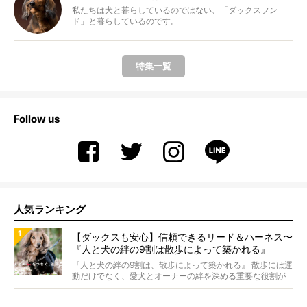
私たちは犬と暮らしているのではない、「ダックスフン
ド」と暮らしているのです。
特集一覧
Follow us
人気ランキング
【ダックスも安心】信頼できるリード＆ハーネス〜
『人と犬の絆の9割は散歩によって築かれる』
WOLFGANG MAN＆BEAST〜
『人と犬の絆の9割は、散歩によって築かれる』 散歩には運
動だけでなく、愛犬とオーナーの絆を深める重要な役割が
あ...