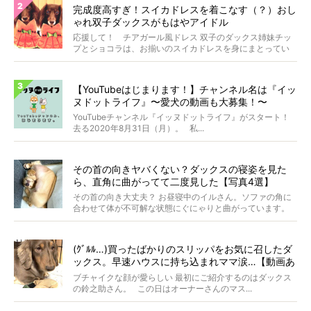
完成度高すぎ！スイカドレスを着こなす（？）おし
ゃれ双子ダックスがもはやアイドル
応援して！ チアガール風ドレス 双子のダックス姉妹チッ
プとショコラは、お揃いのスイカドレスを身にまとってい
ます...
【YouTubeはじまります！】チャンネル名は『イッ
ヌドットライフ』〜愛犬の動画も大募集！〜
YouTubeチャンネル『イッヌドットライフ』がスタート！
去る2020年8月31日（月）。 私...
その首の向きヤバくない？ダックスの寝姿を見た
ら、直角に曲がってて二度見した【写真4選】
その首の向き大丈夫？ お昼寝中のイルさん。ソファの角に
合わせて体が不可解な状態にぐにゃりと曲がっています。
&...
(ｸﾞﾙﾙ…)買ったばかりのスリッパをお気に召したダ
ックス。早速ハウスに持ち込まれママ涙…【動画あ
り】
ブチャイクな顔が愛らしい 最初にご紹介するのはダックス
の鈴之助さん。 この日はオーナーさんのマス...