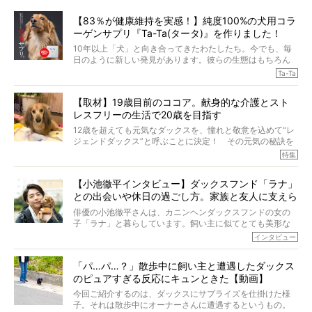
【83％が健康維持を実感！】純度100%の犬用コラ
ーゲンサプリ『Ta-Ta(タータ)』を作りました！
10年以上「犬」と向き合ってきたわたしたち。今でも、毎
日のように新しい発見があります。彼らの生態はもちろん
のこと、「食事」に関することも同じです。昔の犬は25年
Ta-Ta
も生きたといわれていますが、長生きの秘訣はバランスの
とれた栄養にあることがわかってきました。ところが、現
【取材】19歳目前のココア。献身的な介護とスト
代の犬の食事は“ある重要な栄養”が不足しがちになっている
レスフリーの生活で20歳を目指す
というのです。
それを効率よくおぎなってくれるのが、コラーゲン！ そ
12歳を超えても元気なダックスを、憧れと敬意を込めて“レ
こでわたしたちは、純度100%の犬用コラーゲンサプリ
ジェンドダックス”と呼ぶことに決定！ その元気の秘訣を
『Ta-Ta(タータ)』を作りました！
オーナーさんに伺うのが、特集『レジェンドダックスの肖
特集
愛犬家の83％が「健康維持を実感した」と評判のTa-Ta(タ
像』です。
ータ)。健康維持をめざす、すべてのダックスたちに、どう
今回は、19歳目前のココアくんが登場です。「犬は犬らし
か届きますように。
【小池徹平インタビュー】ダックスフンド「ラナ」
く」というオーナーさんのポリシーのもと、甘やかさずに
との出会いや休日の過ごし方。家族と友人に支えら
育てられ、18歳になるまで定期検査すらしたことがなかっ
たというココアくん。果たしてその長生きの秘訣とは。
れてー
俳優の小池徹平さんは、カニンヘンダックスフンドの女の
子「ラナ」と暮らしています。飼い主に似てとても美形な
ラナは、現在８才。小池さんのインスタグラムでは、ラナ
インタビュー
と顔を寄せ合う写真も投稿されていて、ファンからは「ラ
ナがうらやましい…！」という悲鳴のような声も。そんなイ
「パ…パ…？」散歩中に飼い主と遭遇したダックス
ケメンから愛されているラナは、去年の誕生日に小池さん
のピュアすぎる反応にキュンときた【動画】
からプレゼントしてもらったハーネスをつけて撮影に参加
してくれました。
今回ご紹介するのは、ダックスにサプライズを仕掛けた様
子。それは散歩中にオーナーさんに遭遇するというもの。