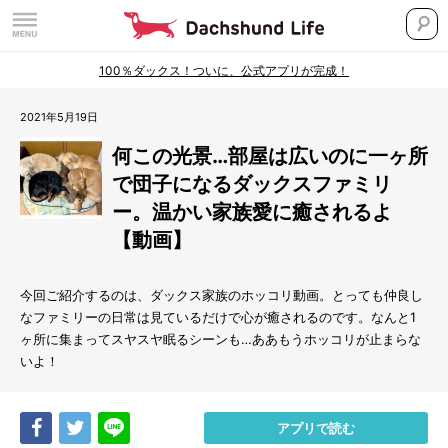
100％ダックス！ついに、公式アプリが完成！
2021年5月19日
何この光景…部屋は広いのに一ヶ所
で団子になるダックスファミリ
ー。温かい家族愛に癒されるよ
【動画】
今回ご紹介するのは、ダックス家族のホッコリ動画。とっても仲良し
なファミリーの日常は見ているだけで心が癒されるのです。なんと1
ヶ所に集まってスヤスヤ眠るシーンも…ああもうホッコリが止まらな
いよ！
Share
Tweet
LINE
アプリで読む