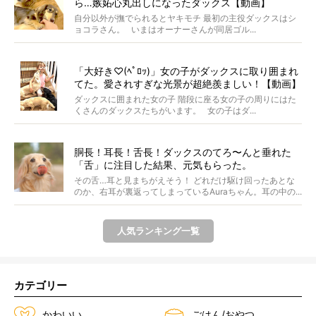
ら…嫉妬心丸出しになったダックス【動画】
自分以外が撫でられるとヤキモチ 最初の主役ダックスはシ
ョコラさん。 いまはオーナーさんが同居ゴル...
「大好き♡(ﾍﾟﾛｯ)」女の子がダックスに取り囲まれ
てた。愛されすぎな光景が超絶羨ましい！【動画】
ダックスに囲まれた女の子 階段に座る女の子の周りにはた
くさんのダックスたちがいます。 女の子はダ...
胴長！耳長！舌長！ダックスのてろ〜んと垂れた
「舌」に注目した結果、元気もらった。
その舌…耳と見まちがえそう！ どれだけ駆け回ったあとな
のか、右耳が裏返ってしまっているAuraちゃん。耳の中の...
人気ランキング一覧
カテゴリー
かわいい
ごはん/おやつ