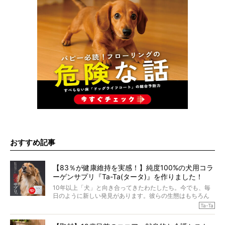
おすすめ記事
【83％が健康維持を実感！】純度100%の犬用コラ
ーゲンサプリ『Ta-Ta(タータ)』を作りました！
10年以上「犬」と向き合ってきたわたしたち。今でも、毎
日のように新しい発見があります。彼らの生態はもちろん
のこと、「食事」に関することも同じです。昔の犬は25年
Ta-Ta
も生きたといわれていますが、長生きの秘訣はバランスの
とれた栄養にあることがわかってきました。ところが、現