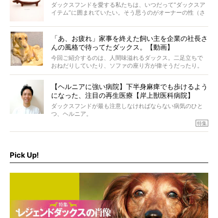
ダックスフンドを愛する私たちは、いつだって“ダックスア
イテム”に囲まれていたい。そう思うのがオーナーの性（さ
が）。 今回は、大人カワイイ“ひとつ上の”ダックスアイテ
ムをご紹介。
「あ、お疲れ」家事を終えた飼い主を企業の社長さ
んの風格で待ってたダックス。【動画】
今回ご紹介するのは、人間味溢れるダックス。二足立ちで
おねだりしていたり、ソファの座り方が偉そうだったり。
今にも言葉を発しそうなダックスの姿は、もう人間にしか
見えないのです…！
【ヘルニアに強い病院】下半身麻痺でも歩けるよう
になった、注目の再生医療【岸上獣医科病院】
ダックスフンドが最も注意しなければならない病気のひと
つ、ヘルニア。
特集『ヘルニアに、負けない』では、ヘルニアに強い動物
特集
病院のご紹介や、ヘルニアを乗り越えたご家族のインタビ
ュー、また予防策など幅広い分野で情報をお届けしていき
ます。
Pick Up!
特集１回目は、椎間板ヘルニアの治療に強いといわれる
『岸上獣医科病院』古上裕嗣院長のインタビュー。幹細胞
を点滴投与する治療により、歩けなかった子が投与37日で
歩いたことも。