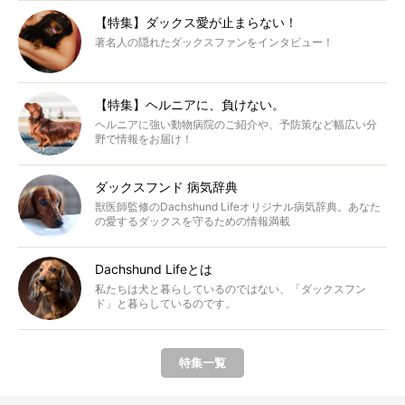
【特集】ダックス愛が止まらない！
著名人の隠れたダックスファンをインタビュー！
【特集】ヘルニアに、負けない。
ヘルニアに強い動物病院のご紹介や、予防策など幅広い分
野で情報をお届け！
ダックスフンド 病気辞典
獣医師監修のDachshund Lifeオリジナル病気辞典。あなた
の愛するダックスを守るための情報満載
Dachshund Lifeとは
私たちは犬と暮らしているのではない、「ダックスフン
ド」と暮らしているのです。
特集一覧