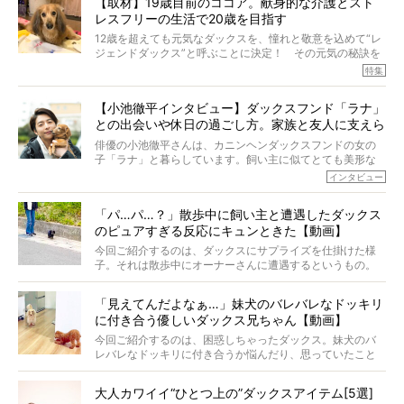
【取材】19歳目前のココア。献身的な介護とスト
代の犬の食事は“ある重要な栄養”が不足しがちになっている
レスフリーの生活で20歳を目指す
というのです。
それを効率よくおぎなってくれるのが、コラーゲン！ そ
12歳を超えても元気なダックスを、憧れと敬意を込めて“レ
こでわたしたちは、純度100%の犬用コラーゲンサプリ
ジェンドダックス”と呼ぶことに決定！ その元気の秘訣を
『Ta-Ta(タータ)』を作りました！
オーナーさんに伺うのが、特集『レジェンドダックスの肖
特集
愛犬家の83％が「健康維持を実感した」と評判のTa-Ta(タ
像』です。
ータ)。健康維持をめざす、すべてのダックスたちに、どう
今回は、19歳目前のココアくんが登場です。「犬は犬らし
か届きますように。
【小池徹平インタビュー】ダックスフンド「ラナ」
く」というオーナーさんのポリシーのもと、甘やかさずに
との出会いや休日の過ごし方。家族と友人に支えら
育てられ、18歳になるまで定期検査すらしたことがなかっ
たというココアくん。果たしてその長生きの秘訣とは。
れてー
俳優の小池徹平さんは、カニンヘンダックスフンドの女の
子「ラナ」と暮らしています。飼い主に似てとても美形な
ラナは、現在８才。小池さんのインスタグラムでは、ラナ
インタビュー
と顔を寄せ合う写真も投稿されていて、ファンからは「ラ
ナがうらやましい…！」という悲鳴のような声も。そんなイ
「パ…パ…？」散歩中に飼い主と遭遇したダックス
ケメンから愛されているラナは、去年の誕生日に小池さん
のピュアすぎる反応にキュンときた【動画】
からプレゼントしてもらったハーネスをつけて撮影に参加
してくれました。
今回ご紹介するのは、ダックスにサプライズを仕掛けた様
子。それは散歩中にオーナーさんに遭遇するというもの。
戸惑って歩きを止めたり、すぐに気付いて追いかけたり、
再会を喜ぶ様子にこちらまで嬉しくなっちゃう！
「見えてんだよなぁ…」妹犬のバレバレなドッキリ
に付き合う優しいダックス兄ちゃん【動画】
今回ご紹介するのは、困惑しちゃったダックス。妹犬のバ
レバレなドッキリに付き合うか悩んだり、思っていたこと
と違う事態に陥ったり。そんなお悩み全開なダックスの様
子に、もうニヤニヤが止まらない！
大人カワイイ“ひとつ上の”ダックスアイテム[5選]