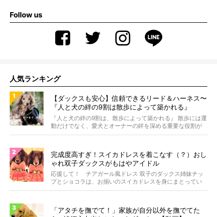
Follow us
人気ランキング
【ダックスも安心】信頼できるリード＆ハーネス〜
『人と犬の絆の9割は散歩によって築かれる』
WOLFGANG MAN＆BEAST〜
『人と犬の絆の9割は、散歩によって築かれる』 散歩には運
動だけでなく、愛犬とオーナーの絆を深める重要な役割が
あ...
完成度高すぎ！スイカドレスを着こなす（？）おし
ゃれ双子ダックスがもはやアイドル
応援して！ チアガール風ドレス 双子のダックス姉妹チッ
プとショコラは、お揃いのスイカドレスを身にまとってい
ます...
「アタチを撫でて！」家族が自分以外を撫でてた