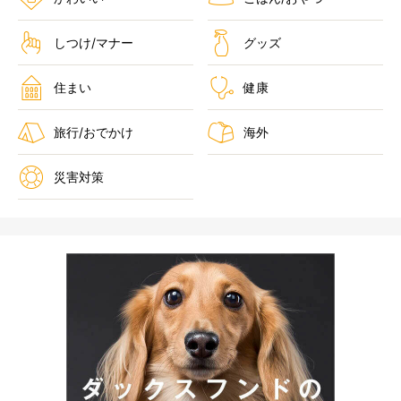
しつけ/マナー
グッズ
住まい
健康
旅行/おでかけ
海外
災害対策