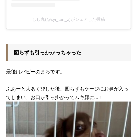
しし丸(@syi_tan_z)がシェアした投稿
図らずも引っかかっちゃった
最後はパピーのまろです。
ふあーと大あくびした後、図らずもケージにお鼻が入っ
てしまい、お口が引っ掛かってムキ顔に…！