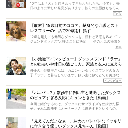
10年以上「犬」と向き合ってきたわたしたち。今でも、毎
日のように新しい発見があります。彼らの生態はもちろん
のこと、「食事」に関することも同じです。昔の犬は25年
Ta-Ta
も生きたといわれていますが、長生きの秘訣はバランスの
とれた栄養にあることがわかってきました。ところが、現
【取材】19歳目前のココア。献身的な介護とスト
代の犬の食事は“ある重要な栄養”が不足しがちになっている
レスフリーの生活で20歳を目指す
というのです。
それを効率よくおぎなってくれるのが、コラーゲン！ そ
12歳を超えても元気なダックスを、憧れと敬意を込めて“レ
こでわたしたちは、純度100%の犬用コラーゲンサプリ
ジェンドダックス”と呼ぶことに決定！ その元気の秘訣を
『Ta-Ta(タータ)』を作りました！
オーナーさんに伺うのが、特集『レジェンドダックスの肖
特集
愛犬家の83％が「健康維持を実感した」と評判のTa-Ta(タ
像』です。
ータ)。健康維持をめざす、すべてのダックスたちに、どう
今回は、19歳目前のココアくんが登場です。「犬は犬らし
か届きますように。
【小池徹平インタビュー】ダックスフンド「ラナ」
く」というオーナーさんのポリシーのもと、甘やかさずに
との出会いや休日の過ごし方。家族と友人に支えら
育てられ、18歳になるまで定期検査すらしたことがなかっ
たというココアくん。果たしてその長生きの秘訣とは。
れてー
俳優の小池徹平さんは、カニンヘンダックスフンドの女の
子「ラナ」と暮らしています。飼い主に似てとても美形な
ラナは、現在８才。小池さんのインスタグラムでは、ラナ
インタビュー
と顔を寄せ合う写真も投稿されていて、ファンからは「ラ
ナがうらやましい…！」という悲鳴のような声も。そんなイ
「パ…パ…？」散歩中に飼い主と遭遇したダックス
ケメンから愛されているラナは、去年の誕生日に小池さん
のピュアすぎる反応にキュンときた【動画】
からプレゼントしてもらったハーネスをつけて撮影に参加
してくれました。
今回ご紹介するのは、ダックスにサプライズを仕掛けた様
子。それは散歩中にオーナーさんに遭遇するというもの。
戸惑って歩きを止めたり、すぐに気付いて追いかけたり、
再会を喜ぶ様子にこちらまで嬉しくなっちゃう！
「見えてんだよなぁ…」妹犬のバレバレなドッキリ
に付き合う優しいダックス兄ちゃん【動画】