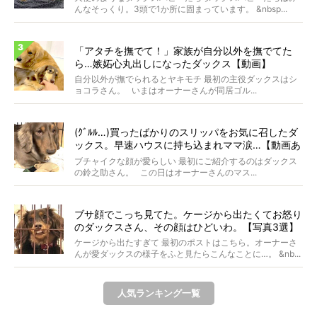
んなそっくり。3頭で1か所に固まっています。 &nbsp...
「アタチを撫でて！」家族が自分以外を撫でてた
ら…嫉妬心丸出しになったダックス【動画】
自分以外が撫でられるとヤキモチ 最初の主役ダックスはシ
ョコラさん。 いまはオーナーさんが同居ゴル...
(ｸﾞﾙﾙ…)買ったばかりのスリッパをお気に召したダ
ックス。早速ハウスに持ち込まれママ涙…【動画あ
り】
ブチャイクな顔が愛らしい 最初にご紹介するのはダックス
の鈴之助さん。 この日はオーナーさんのマス...
ブサ顔でこっち見てた。ケージから出たくてお怒り
のダックスさん、その顔はひどいわ。【写真3選】
ケージから出たすぎて 最初のポストはこちら。オーナーさ
んが愛ダックスの様子をふと見たらこんなことに…。 &nb...
人気ランキング一覧