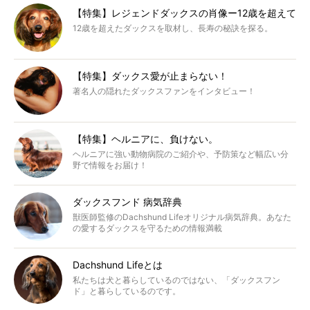
【特集】レジェンドダックスの肖像ー12歳を超えて
12歳を超えたダックスを取材し、長寿の秘訣を探る。
【特集】ダックス愛が止まらない！
著名人の隠れたダックスファンをインタビュー！
【特集】ヘルニアに、負けない。
ヘルニアに強い動物病院のご紹介や、予防策など幅広い分
野で情報をお届け！
ダックスフンド 病気辞典
獣医師監修のDachshund Lifeオリジナル病気辞典。あなた
の愛するダックスを守るための情報満載
Dachshund Lifeとは
私たちは犬と暮らしているのではない、「ダックスフン
ド」と暮らしているのです。