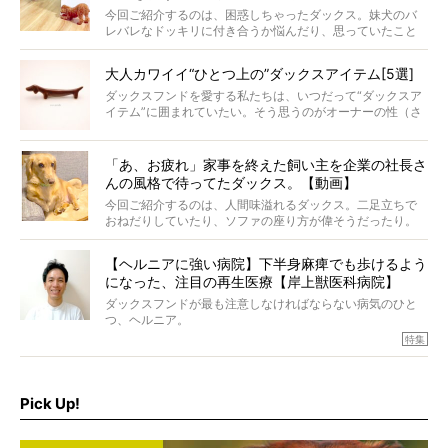
今回ご紹介するのは、困惑しちゃったダックス。妹犬のバ
レバレなドッキリに付き合うか悩んだり、思っていたこと
と違う事態に陥ったり。そんなお悩み全開なダックスの様
子に、もうニヤニヤが止まらない！
大人カワイイ“ひとつ上の”ダックスアイテム[5選]
ダックスフンドを愛する私たちは、いつだって“ダックスア
イテム”に囲まれていたい。そう思うのがオーナーの性（さ
が）。 今回は、大人カワイイ“ひとつ上の”ダックスアイテ
ムをご紹介。
「あ、お疲れ」家事を終えた飼い主を企業の社長さ
んの風格で待ってたダックス。【動画】
今回ご紹介するのは、人間味溢れるダックス。二足立ちで
おねだりしていたり、ソファの座り方が偉そうだったり。
今にも言葉を発しそうなダックスの姿は、もう人間にしか
見えないのです…！
【ヘルニアに強い病院】下半身麻痺でも歩けるよう
になった、注目の再生医療【岸上獣医科病院】
ダックスフンドが最も注意しなければならない病気のひと
つ、ヘルニア。
特集『ヘルニアに、負けない』では、ヘルニアに強い動物
特集
病院のご紹介や、ヘルニアを乗り越えたご家族のインタビ
ュー、また予防策など幅広い分野で情報をお届けしていき
ます。
Pick Up!
特集１回目は、椎間板ヘルニアの治療に強いといわれる
『岸上獣医科病院』古上裕嗣院長のインタビュー。幹細胞
を点滴投与する治療により、歩けなかった子が投与37日で