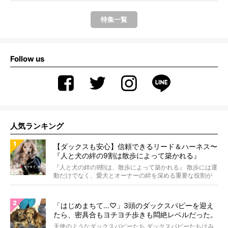
特集一覧
Follow us
人気ランキング
【ダックスも安心】信頼できるリード＆ハーネス〜
『人と犬の絆の9割は散歩によって築かれる』
WOLFGANG MAN＆BEAST〜
『人と犬の絆の9割は、散歩によって築かれる』 散歩には運
動だけでなく、愛犬とオーナーの絆を深める重要な役割が
あ...
「はじめまちて…♡」3頭のダックスパピーを迎え
たら、密具合もヨチヨチ歩きも悶絶レベルだった。
【天使動画】
天使のようなダックスパピーたち ダックスパピーたちはみ