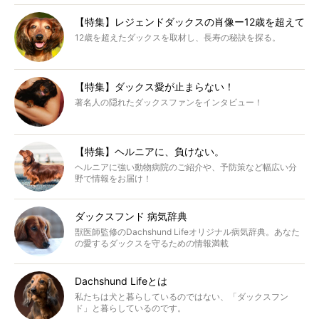
【特集】レジェンドダックスの肖像ー12歳を超えて
12歳を超えたダックスを取材し、長寿の秘訣を探る。
【特集】ダックス愛が止まらない！
著名人の隠れたダックスファンをインタビュー！
【特集】ヘルニアに、負けない。
ヘルニアに強い動物病院のご紹介や、予防策など幅広い分
野で情報をお届け！
ダックスフンド 病気辞典
獣医師監修のDachshund Lifeオリジナル病気辞典。あなた
の愛するダックスを守るための情報満載
Dachshund Lifeとは
私たちは犬と暮らしているのではない、「ダックスフン
ド」と暮らしているのです。