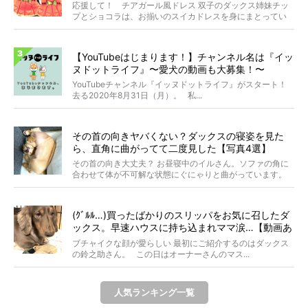
応援して！ チアガール風ドレス 双子のダックス姉妹チッ
プとショコラは、お揃いのスイカドレスを身にまとってい
ます...
【YouTubeはじまります！】チャンネル名は『イッ
ヌドットライフ』〜愛犬の動画も大募集！〜
YouTubeチャンネル『イッヌドットライフ』がスタート！
去る2020年8月31日（月）。 私...
その首の向きヤバくない？ダックスの寝姿を見た
ら、直角に曲がってて二度見した【写真4選】
その首の向き大丈夫？ お昼寝中のイルさん。ソファの角に
合わせて体が不可解な状態にぐにゃりと曲がっています。
&...
(ｸﾞﾙﾙ…)買ったばかりのスリッパをお気に召したダ
ックス。早速ハウスに持ち込まれママ涙…【動画あ
り】
ブチャイクな顔が愛らしい 最初にご紹介するのはダックス
の鈴之助さん。 この日はオーナーさんのマス...
人気ランキング一覧