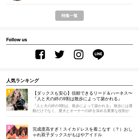
特集一覧
Follow us
人気ランキング
【ダックスも安心】信頼できるリード＆ハーネス〜
『人と犬の絆の9割は散歩によって築かれる』
WOLFGANG MAN＆BEAST〜
『人と犬の絆の9割は、散歩によって築かれる』 散歩には運
動だけでなく、愛犬とオーナーの絆を深める重要な役割が
あ...
完成度高すぎ！スイカドレスを着こなす（？）おし
ゃれ双子ダックスがもはやアイドル