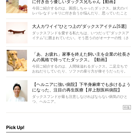
に付き合う優しいダックス兄ちゃん【動画】
今回ご紹介するのは、困惑しちゃったダックス。妹犬のバ
レバレなドッキリに付き合うか悩んだり、思っていたこと
と違う事態に陥ったり。そんなお悩み全開なダックスの様
子に、もうニヤニヤが止まらない！
大人カワイイ“ひとつ上の”ダックスアイテム[5選]
ダックスフンドを愛する私たちは、いつだって“ダックスア
イテム”に囲まれていたい。そう思うのがオーナーの性（さ
が）。 今回は、大人カワイイ“ひとつ上の”ダックスアイテ
ムをご紹介。
「あ、お疲れ」家事を終えた飼い主を企業の社長さ
んの風格で待ってたダックス。【動画】
今回ご紹介するのは、人間味溢れるダックス。二足立ちで
おねだりしていたり、ソファの座り方が偉そうだったり。
今にも言葉を発しそうなダックスの姿は、もう人間にしか
見えないのです…！
【ヘルニアに強い病院】下半身麻痺でも歩けるよう
になった、注目の再生医療【岸上獣医科病院】
ダックスフンドが最も注意しなければならない病気のひと
つ、ヘルニア。
特集『ヘルニアに、負けない』では、ヘルニアに強い動物
特集
病院のご紹介や、ヘルニアを乗り越えたご家族のインタビ
ュー、また予防策など幅広い分野で情報をお届けしていき
ます。
Pick Up!
特集１回目は、椎間板ヘルニアの治療に強いといわれる
『岸上獣医科病院』古上裕嗣院長のインタビュー。幹細胞