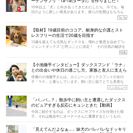
ーゲンサプリ『Ta-Ta(タータ)』を作りました！
10年以上「犬」と向き合ってきたわたしたち。今でも、毎
日のように新しい発見があります。彼らの生態はもちろん
のこと、「食事」に関することも同じです。昔の犬は25年
Ta-Ta
も生きたといわれていますが、長生きの秘訣はバランスの
とれた栄養にあることがわかってきました。ところが、現
【取材】19歳目前のココア。献身的な介護とスト
代の犬の食事は“ある重要な栄養”が不足しがちになっている
レスフリーの生活で20歳を目指す
というのです。
それを効率よくおぎなってくれるのが、コラーゲン！ そ
12歳を超えても元気なダックスを、憧れと敬意を込めて“レ
こでわたしたちは、純度100%の犬用コラーゲンサプリ
ジェンドダックス”と呼ぶことに決定！ その元気の秘訣を
『Ta-Ta(タータ)』を作りました！
オーナーさんに伺うのが、特集『レジェンドダックスの肖
特集
愛犬家の83％が「健康維持を実感した」と評判のTa-Ta(タ
像』です。
ータ)。健康維持をめざす、すべてのダックスたちに、どう
今回は、19歳目前のココアくんが登場です。「犬は犬らし
か届きますように。
【小池徹平インタビュー】ダックスフンド「ラナ」
く」というオーナーさんのポリシーのもと、甘やかさずに
との出会いや休日の過ごし方。家族と友人に支えら
育てられ、18歳になるまで定期検査すらしたことがなかっ
たというココアくん。果たしてその長生きの秘訣とは。
れてー
俳優の小池徹平さんは、カニンヘンダックスフンドの女の
子「ラナ」と暮らしています。飼い主に似てとても美形な
ラナは、現在８才。小池さんのインスタグラムでは、ラナ
インタビュー
と顔を寄せ合う写真も投稿されていて、ファンからは「ラ
ナがうらやましい…！」という悲鳴のような声も。そんなイ
「パ…パ…？」散歩中に飼い主と遭遇したダックス
ケメンから愛されているラナは、去年の誕生日に小池さん
のピュアすぎる反応にキュンときた【動画】
からプレゼントしてもらったハーネスをつけて撮影に参加
してくれました。
今回ご紹介するのは、ダックスにサプライズを仕掛けた様
子。それは散歩中にオーナーさんに遭遇するというもの。
戸惑って歩きを止めたり、すぐに気付いて追いかけたり、
再会を喜ぶ様子にこちらまで嬉しくなっちゃう！
「見えてんだよなぁ…」妹犬のバレバレなドッキリ