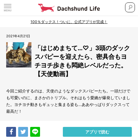
100％ダックス！ついに、公式アプリが完成！
2021年4月21日
「はじめまちて…♡」3頭のダック
スパピーを迎えたら、密具合もヨ
チヨチ歩きも悶絶レベルだった。
【天使動画】
今回ご紹介するのは、天使のようなダックスパピーたち。一頭だけで
も可愛いのに、まさかのトリプル。それはもう愛嬌が爆発していまし
た。ヨチヨチ動きもギュッと集まる姿も…ああやっぱりダックスって
最高だ！
Share
Tweet
LINE
アプリで読む