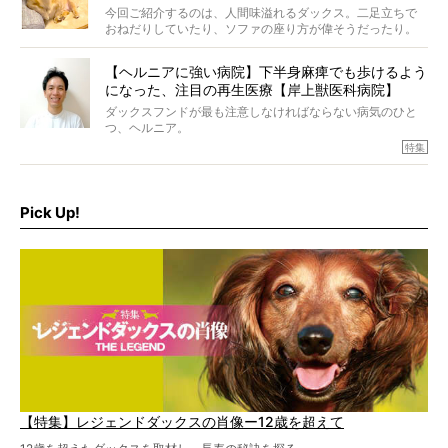
今回ご紹介するのは、人間味溢れるダックス。二足立ちで
おねだりしていたり、ソファの座り方が偉そうだったり。
今にも言葉を発しそうなダックスの姿は、もう人間にしか
見えないのです…！
【ヘルニアに強い病院】下半身麻痺でも歩けるよう
になった、注目の再生医療【岸上獣医科病院】
ダックスフンドが最も注意しなければならない病気のひと
つ、ヘルニア。
特集『ヘルニアに、負けない』では、ヘルニアに強い動物
特集
病院のご紹介や、ヘルニアを乗り越えたご家族のインタビ
ュー、また予防策など幅広い分野で情報をお届けしていき
ます。
Pick Up!
特集１回目は、椎間板ヘルニアの治療に強いといわれる
『岸上獣医科病院』古上裕嗣院長のインタビュー。幹細胞
を点滴投与する治療により、歩けなかった子が投与37日で
歩いたことも。
【特集】レジェンドダックスの肖像ー12歳を超えて