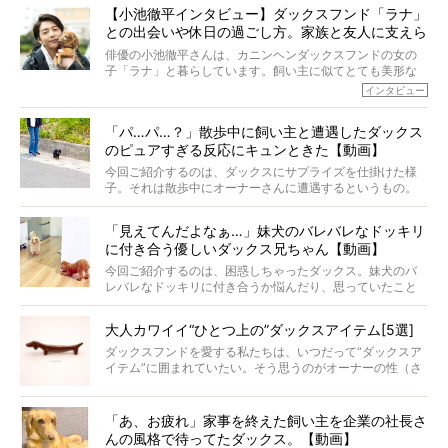
今回は、19歳目前のココアくんが登場です。「犬は犬らし
か届きますように。
【小池徹平インタビュー】ダックスフンド「ラナ」
く」というオーナーさんのポリシーのもと、甘やかさずに
との出会いや休日の過ごし方。家族と友人に支えら
育てられ、18歳になるまで定期検査すらしたことがなかっ
たというココアくん。果たしてその長生きの秘訣とは。
れてー
俳優の小池徹平さんは、カニンヘンダックスフンドの女の
子「ラナ」と暮らしています。飼い主に似てとても美形な
ラナは、現在８才。小池さんのインスタグラムでは、ラナ
インタビュー
と顔を寄せ合う写真も投稿されていて、ファンからは「ラ
ナがうらやましい…！」という悲鳴のような声も。そんなイ
「パ…パ…？」散歩中に飼い主と遭遇したダックス
ケメンから愛されているラナは、去年の誕生日に小池さん
のピュアすぎる反応にキュンときた【動画】
からプレゼントしてもらったハーネスをつけて撮影に参加
してくれました。
今回ご紹介するのは、ダックスにサプライズを仕掛けた様
子。それは散歩中にオーナーさんに遭遇するというもの。
戸惑って歩きを止めたり、すぐに気付いて追いかけたり、
再会を喜ぶ様子にこちらまで嬉しくなっちゃう！
「見えてんだよなぁ…」妹犬のバレバレなドッキリ
に付き合う優しいダックス兄ちゃん【動画】
今回ご紹介するのは、困惑しちゃったダックス。妹犬のバ
レバレなドッキリに付き合うか悩んだり、思っていたこと
と違う事態に陥ったり。そんなお悩み全開なダックスの様
子に、もうニヤニヤが止まらない！
大人カワイイ“ひとつ上の”ダックスアイテム[5選]
ダックスフンドを愛する私たちは、いつだって“ダックスア
イテム”に囲まれていたい。そう思うのがオーナーの性（さ
が）。 今回は、大人カワイイ“ひとつ上の”ダックスアイテ
ムをご紹介。
「あ、お疲れ」家事を終えた飼い主を企業の社長さ
んの風格で待ってたダックス。【動画】