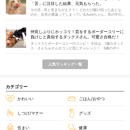
「舌」に注目した結果、元気もらった。
その舌…耳と見まちがえそう！ どれだけ駆け回ったあとな
のか、右耳が裏返ってしまっているAuraちゃん。耳の中の...
仲良しぶりにホッコリ！芸をするボーダーコリーに
負けじと真似するダックスさん。可愛さ合格だ！
【動画】
ダックスとボーダーコリーのコンビ！ 今日は、1歳のダック
ス・さんちゅさんがコンビ芸にチャレンジ！ 9歳のボー
ダ...
人気ランキング一覧
カテゴリー
かわいい
ごはん/おやつ
しつけ/マナー
グッズ
住まい
健康