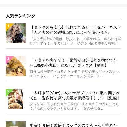
人気ランキング
【ダックスも安心】信頼できるリード＆ハーネス〜
『人と犬の絆の9割は散歩によって築かれる』
WOLFGANG MAN＆BEAST〜
『人と犬の絆の9割は、散歩によって築かれる』 散歩には運
動だけでなく、愛犬とオーナーの絆を深める重要な役割が
あ...
「アタチを撫でて！」家族が自分以外を撫でてた
ら…嫉妬心丸出しになったダックス【動画】
自分以外が撫でられるとヤキモチ 最初の主役ダックスはシ
ョコラさん。 いまはオーナーさんが同居ゴル...
「大好き♡(ﾍﾟﾛｯ)」女の子がダックスに取り囲まれ
てた。愛されすぎな光景が超絶羨ましい！【動画】
ダックスに囲まれた女の子 階段に座る女の子の周りにはた
くさんのダックスたちがいます。 女の子はダ...
胴長！耳長！舌長！ダックスのてろ〜んと垂れた