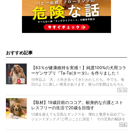
おすすめ記事
【83％が健康維持を実感！】純度100%の犬用コラ
ーゲンサプリ『Ta-Ta(タータ)』を作りました！
10年以上「犬」と向き合ってきたわたしたち。今でも、毎
日のように新しい発見があります。彼らの生態はもちろん
のこと、「食事」に関することも同じです。昔の犬は25年
Ta-Ta
も生きたといわれていますが、長生きの秘訣はバランスの
とれた栄養にあることがわかってきました。ところが、現
【取材】19歳目前のココア。献身的な介護とスト
代の犬の食事は“ある重要な栄養”が不足しがちになっている
レスフリーの生活で20歳を目指す
というのです。
それを効率よくおぎなってくれるのが、コラーゲン！ そ
12歳を超えても元気なダックスを、憧れと敬意を込めて“レ
こでわたしたちは、純度100%の犬用コラーゲンサプリ
ジェンドダックス”と呼ぶことに決定！ その元気の秘訣を
『Ta-Ta(タータ)』を作りました！
オーナーさんに伺うのが、特集『レジェンドダックスの肖
特集
愛犬家の83％が「健康維持を実感した」と評判のTa-Ta(タ
像』です。
ータ)。健康維持をめざす、すべてのダックスたちに、どう