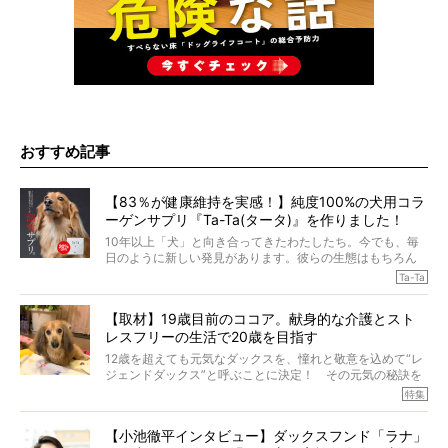
おすすめ記事
【83％が健康維持を実感！】純度100%の犬用コラ
ーゲンサプリ『Ta-Ta(タータ)』を作りました！
10年以上「犬」と向き合ってきたわたしたち。今でも、毎
日のように新しい発見があります。彼らの生態はもちろん
のこと、「食事」に関することも同じです。昔の犬は25年
Ta-Ta
も生きたといわれていますが、長生きの秘訣はバランスの
とれた栄養にあることがわかってきました。ところが、現
【取材】19歳目前のココア。献身的な介護とスト
代の犬の食事は“ある重要な栄養”が不足しがちになっている
レスフリーの生活で20歳を目指す
というのです。
それを効率よくおぎなってくれるのが、コラーゲン！ そ
12歳を超えても元気なダックスを、憧れと敬意を込めて“レ
こでわたしたちは、純度100%の犬用コラーゲンサプリ
ジェンドダックス”と呼ぶことに決定！ その元気の秘訣を
『Ta-Ta(タータ)』を作りました！
オーナーさんに伺うのが、特集『レジェンドダックスの肖
特集
愛犬家の83％が「健康維持を実感した」と評判のTa-Ta(タ
像』です。
ータ)。健康維持をめざす、すべてのダックスたちに、どう
今回は、19歳目前のココアくんが登場です。「犬は犬らし
か届きますように。
【小池徹平インタビュー】ダックスフンド「ラナ」
く」というオーナーさんのポリシーのもと、甘やかさずに