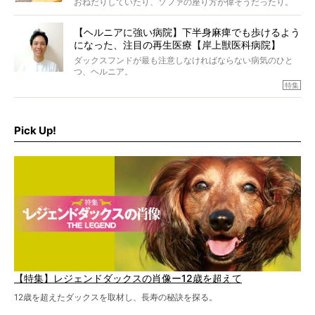
おねだりしていたり、ソファの座り方が偉そうだったり。
今にも言葉を発しそうなダックスの姿は、もう人間にしか
見えないのです…！
【ヘルニアに強い病院】下半身麻痺でも歩けるよう
になった、注目の再生医療【岸上獣医科病院】
ダックスフンドが最も注意しなければならない病気のひと
つ、ヘルニア。
特集『ヘルニアに、負けない』では、ヘルニアに強い動物
特集
病院のご紹介や、ヘルニアを乗り越えたご家族のインタビ
ュー、また予防策など幅広い分野で情報をお届けしていき
ます。
Pick Up!
特集１回目は、椎間板ヘルニアの治療に強いといわれる
『岸上獣医科病院』古上裕嗣院長のインタビュー。幹細胞
を点滴投与する治療により、歩けなかった子が投与37日で
歩いたことも。
【特集】レジェンドダックスの肖像ー12歳を超えて
12歳を超えたダックスを取材し、長寿の秘訣を探る。