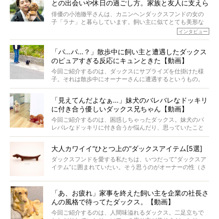
との出会いや休日の過ごし方。家族と友人に支えら
育てられ、18歳になるまで定期検査すらしたことがなかっ
たというココアくん。果たしてその長生きの秘訣とは。
れてー
俳優の小池徹平さんは、カニンヘンダックスフンドの女の
子「ラナ」と暮らしています。飼い主に似てとても美形な
ラナは、現在８才。小池さんのインスタグラムでは、ラナ
インタビュー
と顔を寄せ合う写真も投稿されていて、ファンからは「ラ
ナがうらやましい…！」という悲鳴のような声も。そんなイ
「パ…パ…？」散歩中に飼い主と遭遇したダックス
ケメンから愛されているラナは、去年の誕生日に小池さん
のピュアすぎる反応にキュンときた【動画】
からプレゼントしてもらったハーネスをつけて撮影に参加
してくれました。
今回ご紹介するのは、ダックスにサプライズを仕掛けた様
子。それは散歩中にオーナーさんに遭遇するというもの。
戸惑って歩きを止めたり、すぐに気付いて追いかけたり、
再会を喜ぶ様子にこちらまで嬉しくなっちゃう！
「見えてんだよなぁ…」妹犬のバレバレなドッキリ
に付き合う優しいダックス兄ちゃん【動画】
今回ご紹介するのは、困惑しちゃったダックス。妹犬のバ
レバレなドッキリに付き合うか悩んだり、思っていたこと
と違う事態に陥ったり。そんなお悩み全開なダックスの様
子に、もうニヤニヤが止まらない！
大人カワイイ“ひとつ上の”ダックスアイテム[5選]
ダックスフンドを愛する私たちは、いつだって“ダックスア
イテム”に囲まれていたい。そう思うのがオーナーの性（さ
が）。 今回は、大人カワイイ“ひとつ上の”ダックスアイテ
ムをご紹介。
「あ、お疲れ」家事を終えた飼い主を企業の社長さ
んの風格で待ってたダックス。【動画】
今回ご紹介するのは、人間味溢れるダックス。二足立ちで