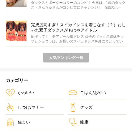
【動画】
ダックスとボーダーコリーのコンビ！ 今日は、1歳のダック
ス・さんちゅさんがコンビ芸にチャレンジ！ 9歳のボー
ダ...
完成度高すぎ！スイカドレスを着こなす（？）おし
ゃれ双子ダックスがもはやアイドル
応援して！ チアガール風ドレス 双子のダックス姉妹チッ
プとショコラは、お揃いのスイカドレスを身にまとってい
ます...
人気ランキング一覧
カテゴリー
かわいい
ごはん/おやつ
しつけ/マナー
グッズ
住まい
健康