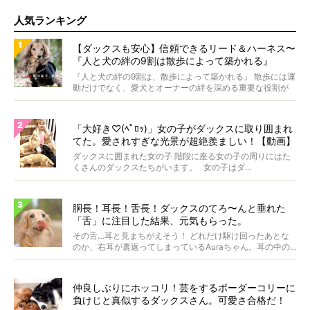
人気ランキング
【ダックスも安心】信頼できるリード＆ハーネス〜
『人と犬の絆の9割は散歩によって築かれる』
WOLFGANG MAN＆BEAST〜
『人と犬の絆の9割は、散歩によって築かれる』 散歩には運
動だけでなく、愛犬とオーナーの絆を深める重要な役割が
あ...
「大好き♡(ﾍﾟﾛｯ)」女の子がダックスに取り囲まれ
てた。愛されすぎな光景が超絶羨ましい！【動画】
ダックスに囲まれた女の子 階段に座る女の子の周りにはた
くさんのダックスたちがいます。 女の子はダ...
胴長！耳長！舌長！ダックスのてろ〜んと垂れた
「舌」に注目した結果、元気もらった。
その舌…耳と見まちがえそう！ どれだけ駆け回ったあとな
のか、右耳が裏返ってしまっているAuraちゃん。耳の中の...
仲良しぶりにホッコリ！芸をするボーダーコリーに
負けじと真似するダックスさん。可愛さ合格だ！