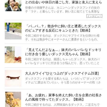
との出会いや休日の過ごし方。家族と友人に支えら
育てられ、18歳になるまで定期検査すらしたことがなかっ
たというココアくん。果たしてその長生きの秘訣とは。
れてー
俳優の小池徹平さんは、カニンヘンダックスフンドの女の
子「ラナ」と暮らしています。飼い主に似てとても美形な
ラナは、現在８才。小池さんのインスタグラムでは、ラナ
インタビュー
と顔を寄せ合う写真も投稿されていて、ファンからは「ラ
ナがうらやましい…！」という悲鳴のような声も。そんなイ
「パ…パ…？」散歩中に飼い主と遭遇したダックス
ケメンから愛されているラナは、去年の誕生日に小池さん
のピュアすぎる反応にキュンときた【動画】
からプレゼントしてもらったハーネスをつけて撮影に参加
してくれました。
今回ご紹介するのは、ダックスにサプライズを仕掛けた様
子。それは散歩中にオーナーさんに遭遇するというもの。
戸惑って歩きを止めたり、すぐに気付いて追いかけたり、
再会を喜ぶ様子にこちらまで嬉しくなっちゃう！
「見えてんだよなぁ…」妹犬のバレバレなドッキリ
に付き合う優しいダックス兄ちゃん【動画】
今回ご紹介するのは、困惑しちゃったダックス。妹犬のバ
レバレなドッキリに付き合うか悩んだり、思っていたこと
と違う事態に陥ったり。そんなお悩み全開なダックスの様
子に、もうニヤニヤが止まらない！
大人カワイイ“ひとつ上の”ダックスアイテム[5選]
ダックスフンドを愛する私たちは、いつだって“ダックスア
イテム”に囲まれていたい。そう思うのがオーナーの性（さ
が）。 今回は、大人カワイイ“ひとつ上の”ダックスアイテ
ムをご紹介。
「あ、お疲れ」家事を終えた飼い主を企業の社長さ
んの風格で待ってたダックス。【動画】
今回ご紹介するのは、人間味溢れるダックス。二足立ちで