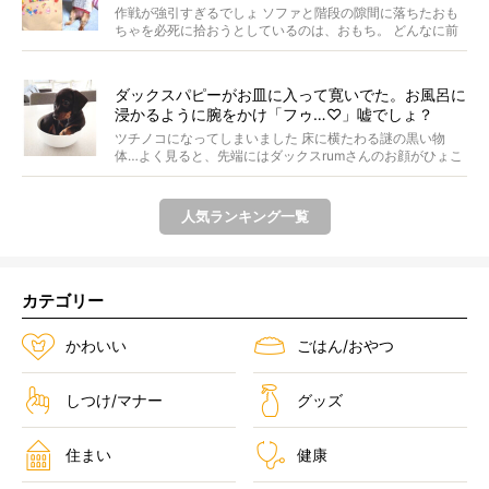
作戦が強引すぎるでしょ ソファと階段の隙間に落ちたおも
ちゃを必死に拾おうとしているのは、おもち。 どんなに前
足...
ダックスパピーがお皿に入って寛いでた。お風呂に
浸かるように腕をかけ「フゥ…♡」嘘でしょ？
ツチノコになってしまいました 床に横たわる謎の黒い物
体…よく見ると、先端にはダックスrumさんのお顔がひょこ
っ...
人気ランキング一覧
カテゴリー
かわいい
ごはん/おやつ
しつけ/マナー
グッズ
住まい
健康