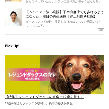
おねだりしていたり、ソファの座り方が偉そうだったり。
今にも言葉を発しそうなダックスの姿は、もう人間にしか
見えないのです…！
【ヘルニアに強い病院】下半身麻痺でも歩けるよう
になった、注目の再生医療【岸上獣医科病院】
ダックスフンドが最も注意しなければならない病気のひと
つ、ヘルニア。
特集『ヘルニアに、負けない』では、ヘルニアに強い動物
特集
病院のご紹介や、ヘルニアを乗り越えたご家族のインタビ
ュー、また予防策など幅広い分野で情報をお届けしていき
ます。
Pick Up!
特集１回目は、椎間板ヘルニアの治療に強いといわれる
『岸上獣医科病院』古上裕嗣院長のインタビュー。幹細胞
を点滴投与する治療により、歩けなかった子が投与37日で
歩いたことも。
【特集】レジェンドダックスの肖像ー12歳を超えて
12歳を超えたダックスを取材し、長寿の秘訣を探る。