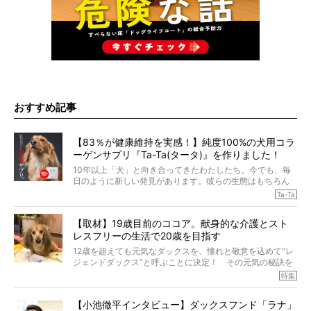
おすすめ記事
【83％が健康維持を実感！】純度100%の犬用コラ
ーゲンサプリ『Ta-Ta(タータ)』を作りました！
10年以上「犬」と向き合ってきたわたしたち。今でも、毎
日のように新しい発見があります。彼らの生態はもちろん
のこと、「食事」に関することも同じです。昔の犬は25年
Ta-Ta
も生きたといわれていますが、長生きの秘訣はバランスの
とれた栄養にあることがわかってきました。ところが、現
【取材】19歳目前のココア。献身的な介護とスト
代の犬の食事は“ある重要な栄養”が不足しがちになっている
レスフリーの生活で20歳を目指す
というのです。
それを効率よくおぎなってくれるのが、コラーゲン！ そ
12歳を超えても元気なダックスを、憧れと敬意を込めて“レ
こでわたしたちは、純度100%の犬用コラーゲンサプリ
ジェンドダックス”と呼ぶことに決定！ その元気の秘訣を
『Ta-Ta(タータ)』を作りました！
オーナーさんに伺うのが、特集『レジェンドダックスの肖
特集
愛犬家の83％が「健康維持を実感した」と評判のTa-Ta(タ
像』です。
ータ)。健康維持をめざす、すべてのダックスたちに、どう
今回は、19歳目前のココアくんが登場です。「犬は犬らし
か届きますように。
【小池徹平インタビュー】ダックスフンド「ラナ」
く」というオーナーさんのポリシーのもと、甘やかさずに