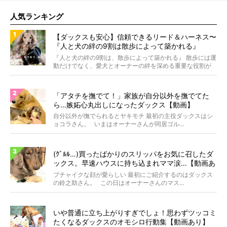
人気ランキング
【ダックスも安心】信頼できるリード＆ハーネス〜
『人と犬の絆の9割は散歩によって築かれる』
WOLFGANG MAN＆BEAST〜
『人と犬の絆の9割は、散歩によって築かれる』 散歩には運
動だけでなく、愛犬とオーナーの絆を深める重要な役割が
あ...
「アタチを撫でて！」家族が自分以外を撫でてた
ら…嫉妬心丸出しになったダックス【動画】
自分以外が撫でられるとヤキモチ 最初の主役ダックスはシ
ョコラさん。 いまはオーナーさんが同居ゴル...
(ｸﾞﾙﾙ…)買ったばかりのスリッパをお気に召したダ
ックス。早速ハウスに持ち込まれママ涙…【動画あ
り】
ブチャイクな顔が愛らしい 最初にご紹介するのはダックス
の鈴之助さん。 この日はオーナーさんのマス...
いや普通に立ち上がりすぎでしょ！思わずツッコミ
たくなるダックスのオモシロ行動集【動画あり】