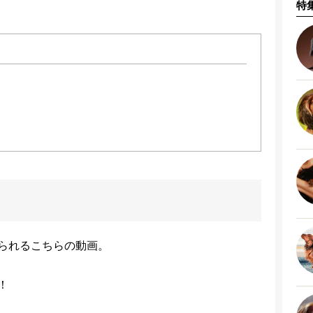
特
られるこちらの動画。
！