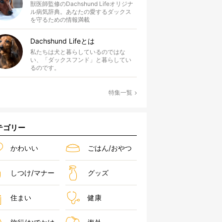
獣医師監修のDachshund Lifeオリジナ
ル病気辞典。あなたの愛するダックス
を守るための情報満載
Dachshund Lifeとは
私たちは犬と暮らしているのではな
い、「ダックスフンド」と暮らしてい
るのです。
特集一覧
テゴリー
かわいい
ごはん/おやつ
しつけ/マナー
グッズ
住まい
健康