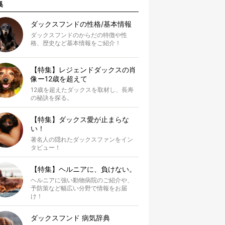
集
ダックスフンドの性格/基本情報
ダックスフンドのからだの特徴や性
格、歴史など基本情報をご紹介！
【特集】レジェンドダックスの肖
像ー12歳を超えて
12歳を超えたダックスを取材し、長寿
の秘訣を探る。
【特集】ダックス愛が止まらな
い！
著名人の隠れたダックスファンをイン
タビュー！
【特集】ヘルニアに、負けない。
ヘルニアに強い動物病院のご紹介や、
予防策など幅広い分野で情報をお届
け！
ダックスフンド 病気辞典