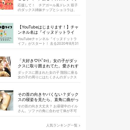
スがもはやアイドル
応援して！ チアガール風ドレス 双子
のダックス姉妹チップとショコラは、
お揃いのスイカドレスを身にまとって
います...
【YouTubeはじまります！】チャ
ンネル名は『イッヌドットライ
フ』〜愛犬の動画も大募集！〜
YouTubeチャンネル『イッヌドットラ
イフ』がスタート！ 去る2020年8月31
日（月）。 私...
「大好き♡(ﾍﾟﾛｯ)」女の子がダッ
クスに取り囲まれてた。愛されす
ぎな光景が超絶羨ましい！【動
ダックスに囲まれた女の子 階段に座る
画】
女の子の周りにはたくさんのダックス
たちがいます。 女の子はダ...
その首の向きヤバくない？ダック
スの寝姿を見たら、直角に曲がっ
てて二度見した【写真4選】
その首の向き大丈夫？ お昼寝中のイル
さん。ソファの角に合わせて体が不可
解な状態にぐにゃりと曲がっていま
す。 &...
人気ランキング一覧