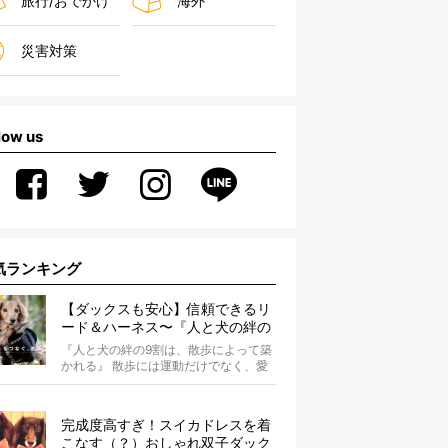
旅行/おでかけ
海外
災害対策
low us
気ランキング
【ダックスも安心】信頼できるリ
ード＆ハーネス〜『人と犬の絆の
9割は散歩によって築かれる』
『人と犬の絆の9割は、散歩によって築
WOLFGANG MAN＆BEAST〜
かれる』 散歩には運動だけでなく、愛
犬とオーナーの絆を深める重要な役割
があ...
完成度高すぎ！スイカドレスを着
こなす（？）おしゃれ双子ダック