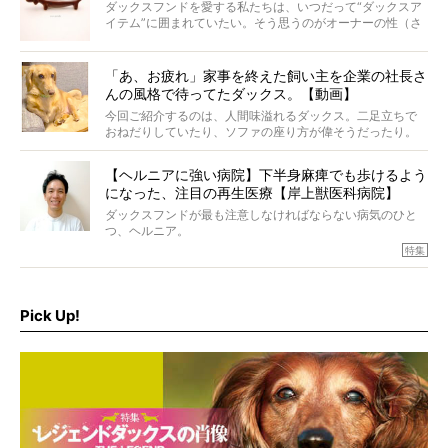
ダックスフンドを愛する私たちは、いつだって“ダックスア
イテム”に囲まれていたい。そう思うのがオーナーの性（さ
が）。 今回は、大人カワイイ“ひとつ上の”ダックスアイテ
ムをご紹介。
「あ、お疲れ」家事を終えた飼い主を企業の社長さ
んの風格で待ってたダックス。【動画】
今回ご紹介するのは、人間味溢れるダックス。二足立ちで
おねだりしていたり、ソファの座り方が偉そうだったり。
今にも言葉を発しそうなダックスの姿は、もう人間にしか
見えないのです…！
【ヘルニアに強い病院】下半身麻痺でも歩けるよう
になった、注目の再生医療【岸上獣医科病院】
ダックスフンドが最も注意しなければならない病気のひと
つ、ヘルニア。
特集『ヘルニアに、負けない』では、ヘルニアに強い動物
特集
病院のご紹介や、ヘルニアを乗り越えたご家族のインタビ
ュー、また予防策など幅広い分野で情報をお届けしていき
ます。
Pick Up!
特集１回目は、椎間板ヘルニアの治療に強いといわれる
『岸上獣医科病院』古上裕嗣院長のインタビュー。幹細胞
を点滴投与する治療により、歩けなかった子が投与37日で
歩いたことも。