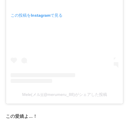
この投稿をInstagramで見る
Mele(メル)(@merumeru_88)がシェアした投稿
この愛嬌よ…！