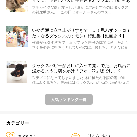
ックス。早速ハウスに持ち込まれママ涙…【動画あ
り】
ブチャイクな顔が愛らしい 最初にご紹介するのはダックス
の鈴之助さん。 この日はオーナーさんのマス...
いや普通に立ち上がりすぎでしょ！思わずツッコミ
たくなるダックスのオモシロ行動集【動画あり】
作戦が強引すぎるでしょ ソファと階段の隙間に落ちたおも
ちゃを必死に拾おうとしているのは、おもち。 どんなに前
足...
ダックスパピーがお皿に入って寛いでた。お風呂に
浸かるように腕をかけ「フゥ…♡」嘘でしょ？
ツチノコになってしまいました 床に横たわる謎の黒い物
体…よく見ると、先端にはダックスrumさんのお顔がひょこ
っ...
人気ランキング一覧
カテゴリー
かわいい
ごはん/おやつ