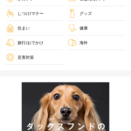
しつけ/マナー
グッズ
住まい
健康
旅行/おでかけ
海外
災害対策