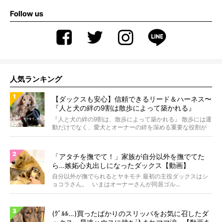
Follow us
人気ランキング
【ダックスも安心】信頼できるリード＆ハーネス〜
『人と犬の絆の9割は散歩によって築かれる』
WOLFGANG MAN＆BEAST〜
『人と犬の絆の9割は、散歩によって築かれる』 散歩には運
動だけでなく、愛犬とオーナーの絆を深める重要な役割が
あ...
「アタチを撫でて！」家族が自分以外を撫でてた
ら…嫉妬心丸出しになったダックス【動画】
自分以外が撫でられるとヤキモチ 最初の主役ダックスはシ
ョコラさん。 いまはオーナーさんが同居ゴル...
(ｸﾞﾙﾙ…)買ったばかりのスリッパをお気に召したダ