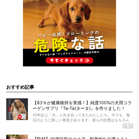
おすすめ記事
【83％が健康維持を実感！】純度100%の犬用コラ
ーゲンサプリ『Ta-Ta(タータ)』を作りました！
10年以上「犬」と向き合ってきたわたしたち。今でも、毎
日のように新しい発見があります。彼らの生態はもちろん
のこと、「食事」に関することも同じです。昔の犬は25年
Ta-Ta
も生きたといわれていますが、長生きの秘訣はバランスの
とれた栄養にあることがわかってきました。ところが、現
【取材】19歳目前のココア。献身的な介護とスト