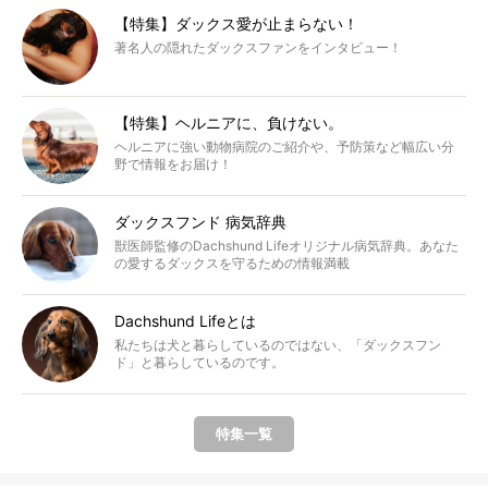
【特集】ダックス愛が止まらない！
著名人の隠れたダックスファンをインタビュー！
【特集】ヘルニアに、負けない。
ヘルニアに強い動物病院のご紹介や、予防策など幅広い分
野で情報をお届け！
ダックスフンド 病気辞典
獣医師監修のDachshund Lifeオリジナル病気辞典。あなた
の愛するダックスを守るための情報満載
Dachshund Lifeとは
私たちは犬と暮らしているのではない、「ダックスフン
ド」と暮らしているのです。
特集一覧