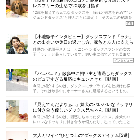
代の犬の食事は“ある重要な栄養”が不足しがちになっている
レスフリーの生活で20歳を目指す
というのです。
それを効率よくおぎなってくれるのが、コラーゲン！ そ
12歳を超えても元気なダックスを、憧れと敬意を込めて“レ
こでわたしたちは、純度100%の犬用コラーゲンサプリ
ジェンドダックス”と呼ぶことに決定！ その元気の秘訣を
『Ta-Ta(タータ)』を作りました！
オーナーさんに伺うのが、特集『レジェンドダックスの肖
特集
愛犬家の83％が「健康維持を実感した」と評判のTa-Ta(タ
像』です。
ータ)。健康維持をめざす、すべてのダックスたちに、どう
今回は、19歳目前のココアくんが登場です。「犬は犬らし
か届きますように。
【小池徹平インタビュー】ダックスフンド「ラナ」
く」というオーナーさんのポリシーのもと、甘やかさずに
との出会いや休日の過ごし方。家族と友人に支えら
育てられ、18歳になるまで定期検査すらしたことがなかっ
たというココアくん。果たしてその長生きの秘訣とは。
れてー
俳優の小池徹平さんは、カニンヘンダックスフンドの女の
子「ラナ」と暮らしています。飼い主に似てとても美形な
ラナは、現在８才。小池さんのインスタグラムでは、ラナ
インタビュー
と顔を寄せ合う写真も投稿されていて、ファンからは「ラ
ナがうらやましい…！」という悲鳴のような声も。そんなイ
「パ…パ…？」散歩中に飼い主と遭遇したダックス
ケメンから愛されているラナは、去年の誕生日に小池さん
のピュアすぎる反応にキュンときた【動画】
からプレゼントしてもらったハーネスをつけて撮影に参加
してくれました。
今回ご紹介するのは、ダックスにサプライズを仕掛けた様
子。それは散歩中にオーナーさんに遭遇するというもの。
戸惑って歩きを止めたり、すぐに気付いて追いかけたり、
再会を喜ぶ様子にこちらまで嬉しくなっちゃう！
「見えてんだよなぁ…」妹犬のバレバレなドッキリ
に付き合う優しいダックス兄ちゃん【動画】
今回ご紹介するのは、困惑しちゃったダックス。妹犬のバ
レバレなドッキリに付き合うか悩んだり、思っていたこと
と違う事態に陥ったり。そんなお悩み全開なダックスの様
子に、もうニヤニヤが止まらない！
大人カワイイ“ひとつ上の”ダックスアイテム[5選]