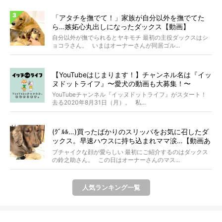
「アタチを撫でて！」家族が自分以外を撫でてた
ら…嫉妬心丸出しになったダックス【動画】
自分以外が撫でられるとヤキモチ 最初の主役ダックスはシ
ョコラさん。 いまはオーナーさんが同居ゴル...
【YouTubeはじまります！】チャンネル名は『イッ
ヌドットライフ』〜愛犬の動画も大募集！〜
YouTubeチャンネル『イッヌドットライフ』がスタート！
去る2020年8月31日（月）。 私...
(ｸﾞﾙﾙ…)買ったばかりのスリッパをお気に召したダ
ックス。早速ハウスに持ち込まれママ涙…【動画あ
り】
ブチャイクな顔が愛らしい 最初にご紹介するのはダックス
の鈴之助さん。 この日はオーナーさんのマス...
人気ランキング一覧