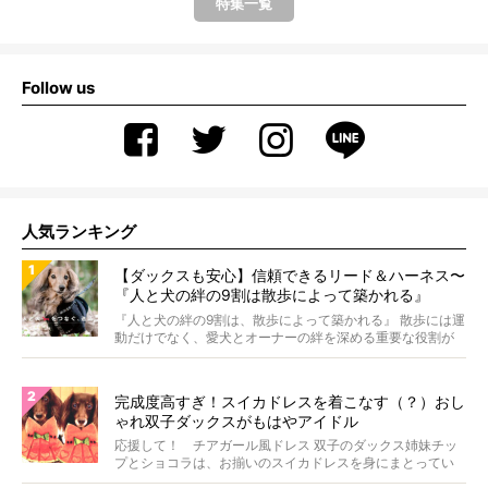
特集一覧
Follow us
人気ランキング
【ダックスも安心】信頼できるリード＆ハーネス〜
『人と犬の絆の9割は散歩によって築かれる』
WOLFGANG MAN＆BEAST〜
『人と犬の絆の9割は、散歩によって築かれる』 散歩には運
動だけでなく、愛犬とオーナーの絆を深める重要な役割が
あ...
完成度高すぎ！スイカドレスを着こなす（？）おし
ゃれ双子ダックスがもはやアイドル
応援して！ チアガール風ドレス 双子のダックス姉妹チッ
プとショコラは、お揃いのスイカドレスを身にまとってい
ます...