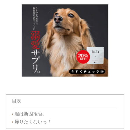
目次
服は断固拒否。
帰りたくないっ！