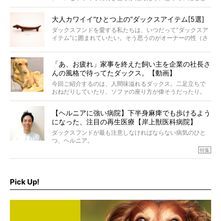
と違う事態に陥ったり。そんなお悩み全開なダックスの様
子に、もうニヤニヤが止まらない！
大人カワイイ“ひとつ上の”ダックスアイテム[5選]
ダックスフンドを愛する私たちは、いつだって“ダックスア
イテム”に囲まれていたい。そう思うのがオーナーの性（さ
が）。 今回は、大人カワイイ“ひとつ上の”ダックスアイテ
ムをご紹介。
「あ、お疲れ」家事を終えた飼い主を企業の社長さ
んの風格で待ってたダックス。【動画】
今回ご紹介するのは、人間味溢れるダックス。二足立ちで
おねだりしていたり、ソファの座り方が偉そうだったり。
今にも言葉を発しそうなダックスの姿は、もう人間にしか
見えないのです…！
【ヘルニアに強い病院】下半身麻痺でも歩けるよう
になった、注目の再生医療【岸上獣医科病院】
ダックスフンドが最も注意しなければならない病気のひと
つ、ヘルニア。
特集『ヘルニアに、負けない』では、ヘルニアに強い動物
特集
病院のご紹介や、ヘルニアを乗り越えたご家族のインタビ
ュー、また予防策など幅広い分野で情報をお届けしていき
ます。
Pick Up!
特集１回目は、椎間板ヘルニアの治療に強いといわれる
『岸上獣医科病院』古上裕嗣院長のインタビュー。幹細胞
を点滴投与する治療により、歩けなかった子が投与37日で
歩いたことも。