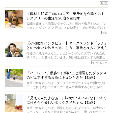
のこと、「食事」に関することも同じです。昔の犬は25年
Ta-Ta
も生きたといわれていますが、長生きの秘訣はバランスの
とれた栄養にあることがわかってきました。ところが、現
【取材】19歳目前のココア。献身的な介護とスト
代の犬の食事は“ある重要な栄養”が不足しがちになっている
レスフリーの生活で20歳を目指す
というのです。
それを効率よくおぎなってくれるのが、コラーゲン！ そ
12歳を超えても元気なダックスを、憧れと敬意を込めて“レ
こでわたしたちは、純度100%の犬用コラーゲンサプリ
ジェンドダックス”と呼ぶことに決定！ その元気の秘訣を
『Ta-Ta(タータ)』を作りました！
オーナーさんに伺うのが、特集『レジェンドダックスの肖
特集
愛犬家の83％が「健康維持を実感した」と評判のTa-Ta(タ
像』です。
ータ)。健康維持をめざす、すべてのダックスたちに、どう
今回は、19歳目前のココアくんが登場です。「犬は犬らし
か届きますように。
【小池徹平インタビュー】ダックスフンド「ラナ」
く」というオーナーさんのポリシーのもと、甘やかさずに
との出会いや休日の過ごし方。家族と友人に支えら
育てられ、18歳になるまで定期検査すらしたことがなかっ
たというココアくん。果たしてその長生きの秘訣とは。
れてー
俳優の小池徹平さんは、カニンヘンダックスフンドの女の
子「ラナ」と暮らしています。飼い主に似てとても美形な
ラナは、現在８才。小池さんのインスタグラムでは、ラナ
インタビュー
と顔を寄せ合う写真も投稿されていて、ファンからは「ラ
ナがうらやましい…！」という悲鳴のような声も。そんなイ
「パ…パ…？」散歩中に飼い主と遭遇したダックス
ケメンから愛されているラナは、去年の誕生日に小池さん
のピュアすぎる反応にキュンときた【動画】
からプレゼントしてもらったハーネスをつけて撮影に参加
してくれました。
今回ご紹介するのは、ダックスにサプライズを仕掛けた様
子。それは散歩中にオーナーさんに遭遇するというもの。
戸惑って歩きを止めたり、すぐに気付いて追いかけたり、
再会を喜ぶ様子にこちらまで嬉しくなっちゃう！
「見えてんだよなぁ…」妹犬のバレバレなドッキリ
に付き合う優しいダックス兄ちゃん【動画】
今回ご紹介するのは、困惑しちゃったダックス。妹犬のバ
レバレなドッキリに付き合うか悩んだり、思っていたこと