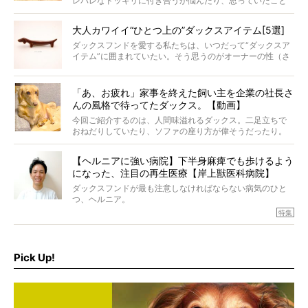
レバレなドッキリに付き合うか悩んだり、思っていたこと
と違う事態に陥ったり。そんなお悩み全開なダックスの様
子に、もうニヤニヤが止まらない！
大人カワイイ“ひとつ上の”ダックスアイテム[5選]
ダックスフンドを愛する私たちは、いつだって“ダックスア
イテム”に囲まれていたい。そう思うのがオーナーの性（さ
が）。 今回は、大人カワイイ“ひとつ上の”ダックスアイテ
ムをご紹介。
「あ、お疲れ」家事を終えた飼い主を企業の社長さ
んの風格で待ってたダックス。【動画】
今回ご紹介するのは、人間味溢れるダックス。二足立ちで
おねだりしていたり、ソファの座り方が偉そうだったり。
今にも言葉を発しそうなダックスの姿は、もう人間にしか
見えないのです…！
【ヘルニアに強い病院】下半身麻痺でも歩けるよう
になった、注目の再生医療【岸上獣医科病院】
ダックスフンドが最も注意しなければならない病気のひと
つ、ヘルニア。
特集『ヘルニアに、負けない』では、ヘルニアに強い動物
特集
病院のご紹介や、ヘルニアを乗り越えたご家族のインタビ
ュー、また予防策など幅広い分野で情報をお届けしていき
ます。
Pick Up!
特集１回目は、椎間板ヘルニアの治療に強いといわれる
『岸上獣医科病院』古上裕嗣院長のインタビュー。幹細胞
を点滴投与する治療により、歩けなかった子が投与37日で
歩いたことも。