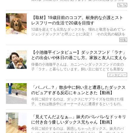
のこと、「食事」に関することも同じです。昔の犬は25年
Ta-Ta
も生きたといわれていますが、長生きの秘訣はバランスの
とれた栄養にあることがわかってきました。ところが、現
【取材】19歳目前のココア。献身的な介護とスト
代の犬の食事は“ある重要な栄養”が不足しがちになっている
レスフリーの生活で20歳を目指す
というのです。
それを効率よくおぎなってくれるのが、コラーゲン！ そ
12歳を超えても元気なダックスを、憧れと敬意を込めて“レ
こでわたしたちは、純度100%の犬用コラーゲンサプリ
ジェンドダックス”と呼ぶことに決定！ その元気の秘訣を
『Ta-Ta(タータ)』を作りました！
オーナーさんに伺うのが、特集『レジェンドダックスの肖
特集
愛犬家の83％が「健康維持を実感した」と評判のTa-Ta(タ
像』です。
ータ)。健康維持をめざす、すべてのダックスたちに、どう
今回は、19歳目前のココアくんが登場です。「犬は犬らし
か届きますように。
【小池徹平インタビュー】ダックスフンド「ラナ」
く」というオーナーさんのポリシーのもと、甘やかさずに
との出会いや休日の過ごし方。家族と友人に支えら
育てられ、18歳になるまで定期検査すらしたことがなかっ
たというココアくん。果たしてその長生きの秘訣とは。
れてー
俳優の小池徹平さんは、カニンヘンダックスフンドの女の
子「ラナ」と暮らしています。飼い主に似てとても美形な
ラナは、現在８才。小池さんのインスタグラムでは、ラナ
インタビュー
と顔を寄せ合う写真も投稿されていて、ファンからは「ラ
ナがうらやましい…！」という悲鳴のような声も。そんなイ
「パ…パ…？」散歩中に飼い主と遭遇したダックス
ケメンから愛されているラナは、去年の誕生日に小池さん
のピュアすぎる反応にキュンときた【動画】
からプレゼントしてもらったハーネスをつけて撮影に参加
してくれました。
今回ご紹介するのは、ダックスにサプライズを仕掛けた様
子。それは散歩中にオーナーさんに遭遇するというもの。
戸惑って歩きを止めたり、すぐに気付いて追いかけたり、
再会を喜ぶ様子にこちらまで嬉しくなっちゃう！
「見えてんだよなぁ…」妹犬のバレバレなドッキリ
に付き合う優しいダックス兄ちゃん【動画】
今回ご紹介するのは、困惑しちゃったダックス。妹犬のバ