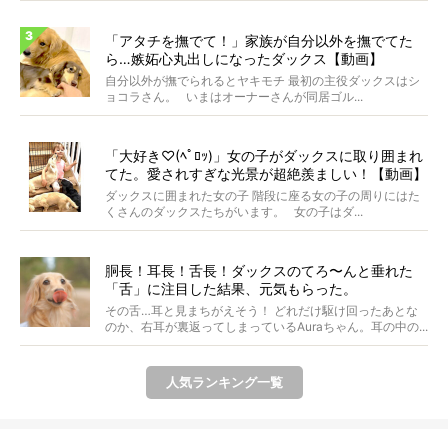
「アタチを撫でて！」家族が自分以外を撫でてた
ら…嫉妬心丸出しになったダックス【動画】
自分以外が撫でられるとヤキモチ 最初の主役ダックスはシ
ョコラさん。 いまはオーナーさんが同居ゴル...
「大好き♡(ﾍﾟﾛｯ)」女の子がダックスに取り囲まれ
てた。愛されすぎな光景が超絶羨ましい！【動画】
ダックスに囲まれた女の子 階段に座る女の子の周りにはた
くさんのダックスたちがいます。 女の子はダ...
胴長！耳長！舌長！ダックスのてろ〜んと垂れた
「舌」に注目した結果、元気もらった。
その舌…耳と見まちがえそう！ どれだけ駆け回ったあとな
のか、右耳が裏返ってしまっているAuraちゃん。耳の中の...
人気ランキング一覧