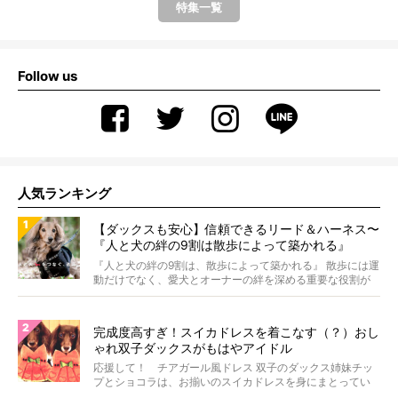
特集一覧
Follow us
人気ランキング
【ダックスも安心】信頼できるリード＆ハーネス〜
『人と犬の絆の9割は散歩によって築かれる』
WOLFGANG MAN＆BEAST〜
『人と犬の絆の9割は、散歩によって築かれる』 散歩には運
動だけでなく、愛犬とオーナーの絆を深める重要な役割が
あ...
完成度高すぎ！スイカドレスを着こなす（？）おし
ゃれ双子ダックスがもはやアイドル
応援して！ チアガール風ドレス 双子のダックス姉妹チッ
プとショコラは、お揃いのスイカドレスを身にまとってい
ます...