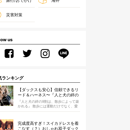
旅行/おでかけ
海外
災害対策
low us
気ランキング
【ダックスも安心】信頼できるリ
ード＆ハーネス〜『人と犬の絆の
9割は散歩によって築かれる』
『人と犬の絆の9割は、散歩によって築
WOLFGANG MAN＆BEAST〜
かれる』 散歩には運動だけでなく、愛
犬とオーナーの絆を深める重要な役割
があ...
完成度高すぎ！スイカドレスを着
こなす（？）おしゃれ双子ダック