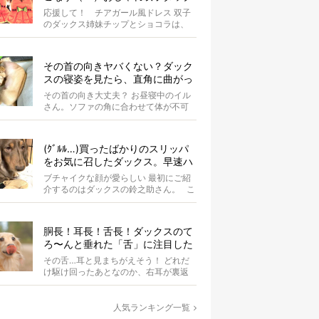
スがもはやアイドル
応援して！ チアガール風ドレス 双子
のダックス姉妹チップとショコラは、
お揃いのスイカドレスを身にまとって
います...
その首の向きヤバくない？ダック
スの寝姿を見たら、直角に曲がっ
てて二度見した【写真4選】
その首の向き大丈夫？ お昼寝中のイル
さん。ソファの角に合わせて体が不可
解な状態にぐにゃりと曲がっていま
す。 &...
(ｸﾞﾙﾙ…)買ったばかりのスリッパ
をお気に召したダックス。早速ハ
ウスに持ち込まれママ涙…【動画
ブチャイクな顔が愛らしい 最初にご紹
あり】
介するのはダックスの鈴之助さん。 こ
の日はオーナーさんのマス...
胴長！耳長！舌長！ダックスのて
ろ〜んと垂れた「舌」に注目した
結果、元気もらった。
その舌…耳と見まちがえそう！ どれだ
け駆け回ったあとなのか、右耳が裏返
ってしまっているAuraちゃん。耳の中
の...
人気ランキング一覧