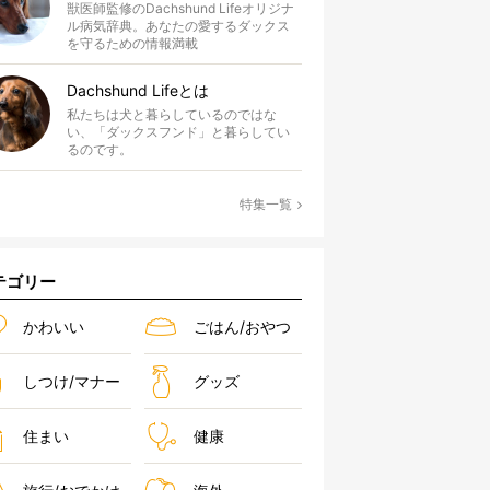
獣医師監修のDachshund Lifeオリジナ
ル病気辞典。あなたの愛するダックス
を守るための情報満載
Dachshund Lifeとは
私たちは犬と暮らしているのではな
い、「ダックスフンド」と暮らしてい
るのです。
特集一覧
テゴリー
かわいい
ごはん/おやつ
しつけ/マナー
グッズ
住まい
健康