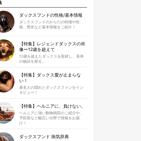
集
ダックスフンドの性格/基本情報
ダックスフンドのからだの特徴や性
格、歴史など基本情報をご紹介！
【特集】レジェンドダックスの肖
像ー12歳を超えて
12歳を超えたダックスを取材し、長寿
の秘訣を探る。
【特集】ダックス愛が止まらな
い！
著名人の隠れたダックスファンをイン
タビュー！
【特集】ヘルニアに、負けない。
ヘルニアに強い動物病院のご紹介や、
予防策など幅広い分野で情報をお届
け！
ダックスフンド 病気辞典