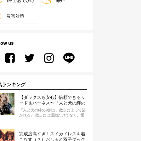
旅行/おでかけ
海外
災害対策
low us
気ランキング
【ダックスも安心】信頼できるリ
ード＆ハーネス〜『人と犬の絆の
9割は散歩によって築かれる』
『人と犬の絆の9割は、散歩によって築
WOLFGANG MAN＆BEAST〜
かれる』 散歩には運動だけでなく、愛
犬とオーナーの絆を深める重要な役割
があ...
完成度高すぎ！スイカドレスを着
こなす（？）おしゃれ双子ダック