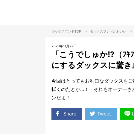
>
>
ダックスフンドTOP
ダックスフンド
かわいい
2020年11月27日
「こうでしゅか!?（ﾌ
にするダックスに驚き
今回はとってもお利口なダックスをご
拭くのだとか…！ それもオーナーさ
ンだよ！
Share
Tweet