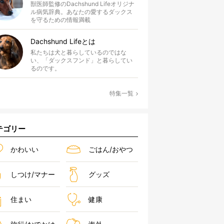
獣医師監修のDachshund Lifeオリジナ
ル病気辞典。あなたの愛するダックス
を守るための情報満載
Dachshund Lifeとは
私たちは犬と暮らしているのではな
い、「ダックスフンド」と暮らしてい
るのです。
特集一覧
テゴリー
かわいい
ごはん/おやつ
しつけ/マナー
グッズ
住まい
健康