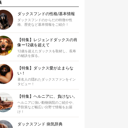
集
ダックスフンドの性格/基本情報
ダックスフンドのからだの特徴や性
格、歴史など基本情報をご紹介！
【特集】レジェンドダックスの肖
像ー12歳を超えて
12歳を超えたダックスを取材し、長寿
の秘訣を探る。
【特集】ダックス愛が止まらな
い！
著名人の隠れたダックスファンをイン
タビュー！
【特集】ヘルニアに、負けない。
ヘルニアに強い動物病院のご紹介や、
予防策など幅広い分野で情報をお届
け！
ダックスフンド 病気辞典