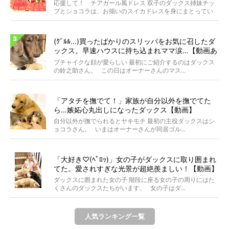
応援して！ チアガール風ドレス 双子のダックス姉妹チッ
プとショコラは、お揃いのスイカドレスを身にまとってい
ます...
(ｸﾞﾙﾙ…)買ったばかりのスリッパをお気に召したダ
ックス。早速ハウスに持ち込まれママ涙…【動画あ
り】
ブチャイクな顔が愛らしい 最初にご紹介するのはダックス
の鈴之助さん。 この日はオーナーさんのマス...
「アタチを撫でて！」家族が自分以外を撫でてた
ら…嫉妬心丸出しになったダックス【動画】
自分以外が撫でられるとヤキモチ 最初の主役ダックスはシ
ョコラさん。 いまはオーナーさんが同居ゴル...
「大好き♡(ﾍﾟﾛｯ)」女の子がダックスに取り囲まれ
てた。愛されすぎな光景が超絶羨ましい！【動画】
ダックスに囲まれた女の子 階段に座る女の子の周りにはた
くさんのダックスたちがいます。 女の子はダ...
人気ランキング一覧