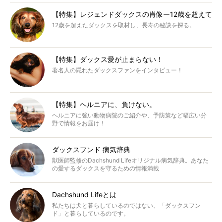
【特集】レジェンドダックスの肖像ー12歳を超えて
12歳を超えたダックスを取材し、長寿の秘訣を探る。
【特集】ダックス愛が止まらない！
著名人の隠れたダックスファンをインタビュー！
【特集】ヘルニアに、負けない。
ヘルニアに強い動物病院のご紹介や、予防策など幅広い分
野で情報をお届け！
ダックスフンド 病気辞典
獣医師監修のDachshund Lifeオリジナル病気辞典。あなた
の愛するダックスを守るための情報満載
Dachshund Lifeとは
私たちは犬と暮らしているのではない、「ダックスフン
ド」と暮らしているのです。