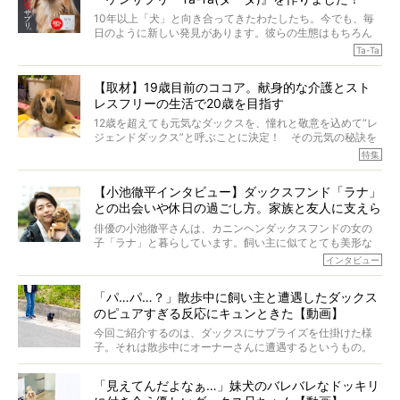
10年以上「犬」と向き合ってきたわたしたち。今でも、毎
日のように新しい発見があります。彼らの生態はもちろん
のこと、「食事」に関することも同じです。昔の犬は25年
Ta-Ta
も生きたといわれていますが、長生きの秘訣はバランスの
とれた栄養にあることがわかってきました。ところが、現
【取材】19歳目前のココア。献身的な介護とスト
代の犬の食事は“ある重要な栄養”が不足しがちになっている
レスフリーの生活で20歳を目指す
というのです。
それを効率よくおぎなってくれるのが、コラーゲン！ そ
12歳を超えても元気なダックスを、憧れと敬意を込めて“レ
こでわたしたちは、純度100%の犬用コラーゲンサプリ
ジェンドダックス”と呼ぶことに決定！ その元気の秘訣を
『Ta-Ta(タータ)』を作りました！
オーナーさんに伺うのが、特集『レジェンドダックスの肖
特集
愛犬家の83％が「健康維持を実感した」と評判のTa-Ta(タ
像』です。
ータ)。健康維持をめざす、すべてのダックスたちに、どう
今回は、19歳目前のココアくんが登場です。「犬は犬らし
か届きますように。
【小池徹平インタビュー】ダックスフンド「ラナ」
く」というオーナーさんのポリシーのもと、甘やかさずに
との出会いや休日の過ごし方。家族と友人に支えら
育てられ、18歳になるまで定期検査すらしたことがなかっ
たというココアくん。果たしてその長生きの秘訣とは。
れてー
俳優の小池徹平さんは、カニンヘンダックスフンドの女の
子「ラナ」と暮らしています。飼い主に似てとても美形な
ラナは、現在８才。小池さんのインスタグラムでは、ラナ
インタビュー
と顔を寄せ合う写真も投稿されていて、ファンからは「ラ
ナがうらやましい…！」という悲鳴のような声も。そんなイ
「パ…パ…？」散歩中に飼い主と遭遇したダックス
ケメンから愛されているラナは、去年の誕生日に小池さん
のピュアすぎる反応にキュンときた【動画】
からプレゼントしてもらったハーネスをつけて撮影に参加
してくれました。
今回ご紹介するのは、ダックスにサプライズを仕掛けた様
子。それは散歩中にオーナーさんに遭遇するというもの。
戸惑って歩きを止めたり、すぐに気付いて追いかけたり、
再会を喜ぶ様子にこちらまで嬉しくなっちゃう！
「見えてんだよなぁ…」妹犬のバレバレなドッキリ