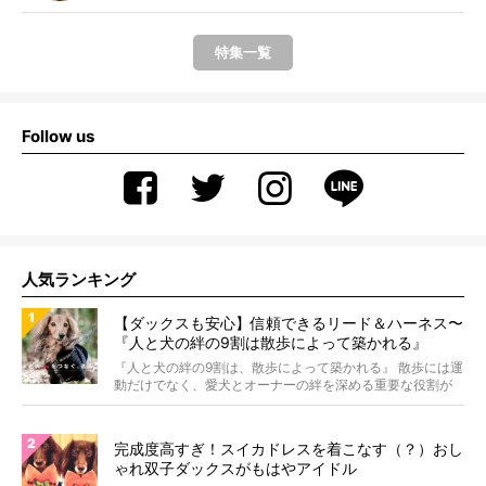
特集一覧
Follow us
人気ランキング
【ダックスも安心】信頼できるリード＆ハーネス〜
『人と犬の絆の9割は散歩によって築かれる』
WOLFGANG MAN＆BEAST〜
『人と犬の絆の9割は、散歩によって築かれる』 散歩には運
動だけでなく、愛犬とオーナーの絆を深める重要な役割が
あ...
完成度高すぎ！スイカドレスを着こなす（？）おし
ゃれ双子ダックスがもはやアイドル