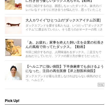
に付き合う優しいダックス兄ちゃん【動画】
今回ご紹介するのは、困惑しちゃったダックス。妹犬のバ
レバレなドッキリに付き合うか悩んだり、思っていたこと
と違う事態に陥ったり。そんなお悩み全開なダックスの様
子に、もうニヤニヤが止まらない！
大人カワイイ“ひとつ上の”ダックスアイテム[5選]
ダックスフンドを愛する私たちは、いつだって“ダックスア
イテム”に囲まれていたい。そう思うのがオーナーの性（さ
が）。 今回は、大人カワイイ“ひとつ上の”ダックスアイテ
ムをご紹介。
「あ、お疲れ」家事を終えた飼い主を企業の社長さ
んの風格で待ってたダックス。【動画】
今回ご紹介するのは、人間味溢れるダックス。二足立ちで
おねだりしていたり、ソファの座り方が偉そうだったり。
今にも言葉を発しそうなダックスの姿は、もう人間にしか
見えないのです…！
【ヘルニアに強い病院】下半身麻痺でも歩けるよう
になった、注目の再生医療【岸上獣医科病院】
ダックスフンドが最も注意しなければならない病気のひと
つ、ヘルニア。
特集『ヘルニアに、負けない』では、ヘルニアに強い動物
特集
病院のご紹介や、ヘルニアを乗り越えたご家族のインタビ
ュー、また予防策など幅広い分野で情報をお届けしていき
ます。
Pick Up!
特集１回目は、椎間板ヘルニアの治療に強いといわれる
『岸上獣医科病院』古上裕嗣院長のインタビュー。幹細胞