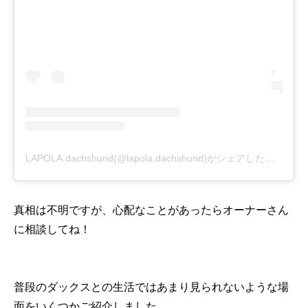
LAPOLA.dachshund(@lapola.dachshund)がシェアした投稿
-
20
真相は不明ですが、心配なことがあったらオーナーさん
に相談してね！
普段のダックスとの生活ではあまり見られないような場
面をいくつかご紹介しました。