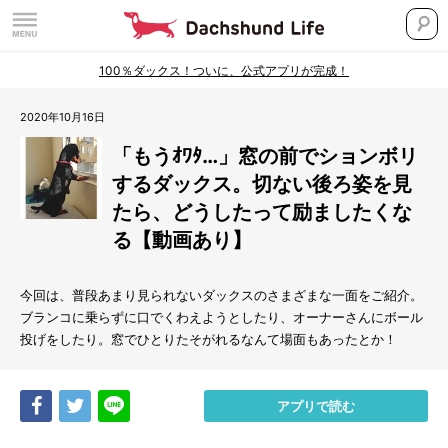
100％ダックス！ついに、公式アプリが完成！
2020年10月16日
「もうｵﾜﾀ…」窓の前でションボリ
するダックス。切ない後ろ姿を見
たら、どうしたって励ましたくな
る【動画あり】
今回は、普段あまり見られないダックスのさまざまな一面をご紹介。
ブランコに乗らずに口でくわえようとしたり、オーナーさんにボール
投げをしたり。窓でひとりたそがれるなんて場面もあったとか！
Share
Tweet
LINE
アプリで読む