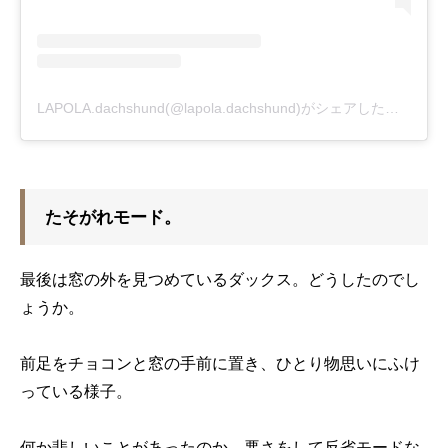
LAPOLA.dachshund(@lapola.dachshund)がシェアした投稿
-
20
たそがれモード。
最後は窓の外を見つめているダックス。どうしたのでし
ょうか。
前足をチョコンと窓の手前に置き、ひとり物思いにふけ
っている様子。
何か悲しいことがあったのか、悪さをして反省モードな