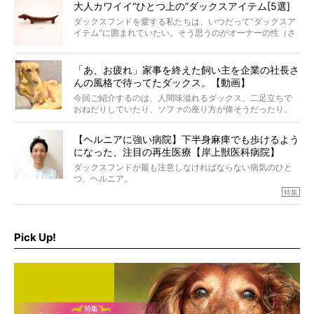
大人カワイイ“ひとつ上の”ダックスアイテム[5選]
ダックスフンドを愛する私たちは、いつだって“ダックスア
イテム”に囲まれていたい。そう思うのがオーナーの性（さ
が）。 今回は、大人カワイイ“ひとつ上の”ダックスアイテ
ムをご紹介。
「あ、お疲れ」家事を終えた飼い主を企業の社長さ
んの風格で待ってたダックス。【動画】
今回ご紹介するのは、人間味溢れるダックス。二足立ちで
おねだりしていたり、ソファの座り方が偉そうだったり。
今にも言葉を発しそうなダックスの姿は、もう人間にしか
見えないのです…！
【ヘルニアに強い病院】下半身麻痺でも歩けるよう
になった、注目の再生医療【岸上獣医科病院】
ダックスフンドが最も注意しなければならない病気のひと
つ、ヘルニア。
特集『ヘルニアに、負けない』では、ヘルニアに強い動物
特集
病院のご紹介や、ヘルニアを乗り越えたご家族のインタビ
ュー、また予防策など幅広い分野で情報をお届けしていき
ます。
Pick Up!
特集１回目は、椎間板ヘルニアの治療に強いといわれる
『岸上獣医科病院』古上裕嗣院長のインタビュー。幹細胞
を点滴投与する治療により、歩けなかった子が投与37日で
歩いたことも。