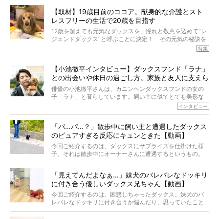
とれた栄養にあることがわかってきました。ところが、現
【取材】19歳目前のココア。献身的な介護とスト
代の犬の食事は“ある重要な栄養”が不足しがちになっている
レスフリーの生活で20歳を目指す
というのです。
それを効率よくおぎなってくれるのが、コラーゲン！ そ
12歳を超えても元気なダックスを、憧れと敬意を込めて“レ
こでわたしたちは、純度100%の犬用コラーゲンサプリ
ジェンドダックス”と呼ぶことに決定！ その元気の秘訣を
『Ta-Ta(タータ)』を作りました！
オーナーさんに伺うのが、特集『レジェンドダックスの肖
特集
愛犬家の83％が「健康維持を実感した」と評判のTa-Ta(タ
像』です。
ータ)。健康維持をめざす、すべてのダックスたちに、どう
今回は、19歳目前のココアくんが登場です。「犬は犬らし
か届きますように。
【小池徹平インタビュー】ダックスフンド「ラナ」
く」というオーナーさんのポリシーのもと、甘やかさずに
との出会いや休日の過ごし方。家族と友人に支えら
育てられ、18歳になるまで定期検査すらしたことがなかっ
たというココアくん。果たしてその長生きの秘訣とは。
れてー
俳優の小池徹平さんは、カニンヘンダックスフンドの女の
子「ラナ」と暮らしています。飼い主に似てとても美形な
ラナは、現在８才。小池さんのインスタグラムでは、ラナ
インタビュー
と顔を寄せ合う写真も投稿されていて、ファンからは「ラ
ナがうらやましい…！」という悲鳴のような声も。そんなイ
「パ…パ…？」散歩中に飼い主と遭遇したダックス
ケメンから愛されているラナは、去年の誕生日に小池さん
のピュアすぎる反応にキュンときた【動画】
からプレゼントしてもらったハーネスをつけて撮影に参加
してくれました。
今回ご紹介するのは、ダックスにサプライズを仕掛けた様
子。それは散歩中にオーナーさんに遭遇するというもの。
戸惑って歩きを止めたり、すぐに気付いて追いかけたり、
再会を喜ぶ様子にこちらまで嬉しくなっちゃう！
「見えてんだよなぁ…」妹犬のバレバレなドッキリ
に付き合う優しいダックス兄ちゃん【動画】
今回ご紹介するのは、困惑しちゃったダックス。妹犬のバ
レバレなドッキリに付き合うか悩んだり、思っていたこと
と違う事態に陥ったり。そんなお悩み全開なダックスの様
子に、もうニヤニヤが止まらない！