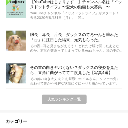
【YouTubeはじまります！】チャンネル名は『イッ
ヌドットライフ』〜愛犬の動画も大募集！〜
YouTubeチャンネル『イッヌドットライフ』がスタート！
去る2020年8月31日（月）。 私...
胴長！耳長！舌長！ダックスのてろ〜んと垂れた
「舌」に注目した結果、元気もらった。
その舌…耳と見まちがえそう！ どれだけ駆け回ったあとな
のか、右耳が裏返ってしまっているAuraちゃん。耳の中の...
その首の向きヤバくない？ダックスの寝姿を見た
ら、直角に曲がってて二度見した【写真4選】
その首の向き大丈夫？ お昼寝中のイルさん。ソファの角に
合わせて体が不可解な状態にぐにゃりと曲がっています。
&...
人気ランキング一覧
カテゴリー