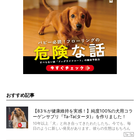
おすすめ記事
【83％が健康維持を実感！】純度100%の犬用コラ
ーゲンサプリ『Ta-Ta(タータ)』を作りました！
10年以上「犬」と向き合ってきたわたしたち。今でも、毎
日のように新しい発見があります。彼らの生態はもちろん
のこと、「食事」に関することも同じです。昔の犬は25年
Ta-Ta
も生きたといわれていますが、長生きの秘訣はバランスの