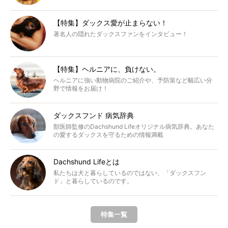
【特集】ダックス愛が止まらない！
著名人の隠れたダックスファンをインタビュー！
【特集】ヘルニアに、負けない。
ヘルニアに強い動物病院のご紹介や、予防策など幅広い分
野で情報をお届け！
ダックスフンド 病気辞典
獣医師監修のDachshund Lifeオリジナル病気辞典。あなた
の愛するダックスを守るための情報満載
Dachshund Lifeとは
私たちは犬と暮らしているのではない、「ダックスフン
ド」と暮らしているのです。
特集一覧