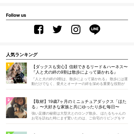
Follow us
人気ランキング
【ダックスも安心】信頼できるリード＆ハーネス〜
『人と犬の絆の9割は散歩によって築かれる』
WOLFGANG MAN＆BEAST〜
『人と犬の絆の9割は、散歩によって築かれる』 散歩には運
動だけでなく、愛犬とオーナーの絆を深める重要な役割が
あ...
【取材】19歳7ヶ月のミニュチュアダックス「ほた
る」〜大好きな家族と共にゆったり歩む毎日〜
強い足腰の秘密は大型犬とのロング散歩。 ほたるちゃんの
お宅を訪ねた時にまず驚いたのは、ご自宅のリビングをマ
イペ...