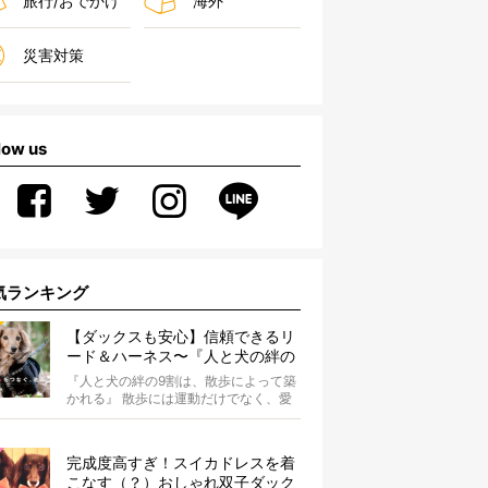
旅行/おでかけ
海外
災害対策
low us
気ランキング
【ダックスも安心】信頼できるリ
ード＆ハーネス〜『人と犬の絆の
9割は散歩によって築かれる』
『人と犬の絆の9割は、散歩によって築
WOLFGANG MAN＆BEAST〜
かれる』 散歩には運動だけでなく、愛
犬とオーナーの絆を深める重要な役割
があ...
完成度高すぎ！スイカドレスを着
こなす（？）おしゃれ双子ダック