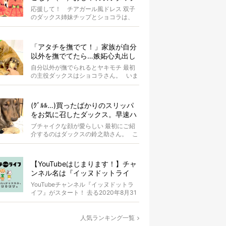
スがもはやアイドル
応援して！ チアガール風ドレス 双子
のダックス姉妹チップとショコラは、
お揃いのスイカドレスを身にまとって
います...
「アタチを撫でて！」家族が自分
以外を撫でてたら…嫉妬心丸出し
になったダックス【動画】
自分以外が撫でられるとヤキモチ 最初
の主役ダックスはショコラさん。 いま
はオーナーさんが同居ゴル...
(ｸﾞﾙﾙ…)買ったばかりのスリッパ
をお気に召したダックス。早速ハ
ウスに持ち込まれママ涙…【動画
ブチャイクな顔が愛らしい 最初にご紹
あり】
介するのはダックスの鈴之助さん。 こ
の日はオーナーさんのマス...
【YouTubeはじまります！】チャ
ンネル名は『イッヌドットライ
フ』〜愛犬の動画も大募集！〜
YouTubeチャンネル『イッヌドットラ
イフ』がスタート！ 去る2020年8月31
日（月）。 私...
人気ランキング一覧