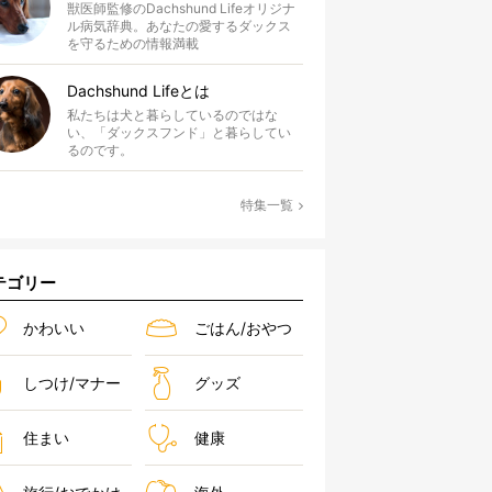
獣医師監修のDachshund Lifeオリジナ
ル病気辞典。あなたの愛するダックス
を守るための情報満載
Dachshund Lifeとは
私たちは犬と暮らしているのではな
い、「ダックスフンド」と暮らしてい
るのです。
特集一覧
テゴリー
かわいい
ごはん/おやつ
しつけ/マナー
グッズ
住まい
健康