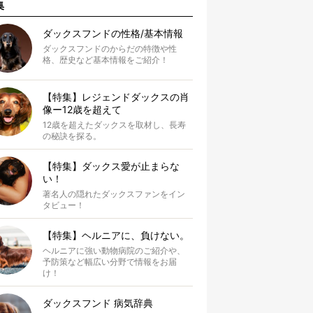
集
ダックスフンドの性格/基本情報
ダックスフンドのからだの特徴や性
格、歴史など基本情報をご紹介！
【特集】レジェンドダックスの肖
像ー12歳を超えて
12歳を超えたダックスを取材し、長寿
の秘訣を探る。
【特集】ダックス愛が止まらな
い！
著名人の隠れたダックスファンをイン
タビュー！
【特集】ヘルニアに、負けない。
ヘルニアに強い動物病院のご紹介や、
予防策など幅広い分野で情報をお届
け！
ダックスフンド 病気辞典