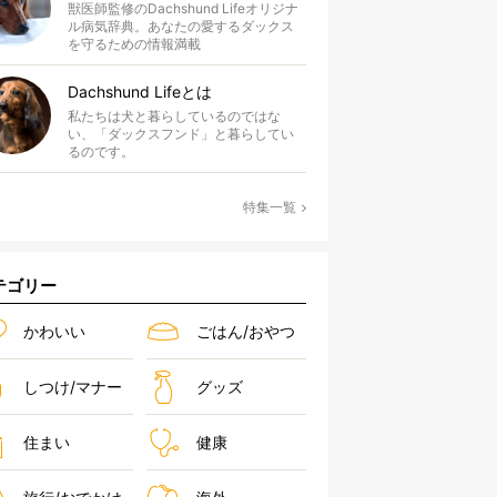
獣医師監修のDachshund Lifeオリジナ
ル病気辞典。あなたの愛するダックス
を守るための情報満載
Dachshund Lifeとは
私たちは犬と暮らしているのではな
い、「ダックスフンド」と暮らしてい
るのです。
特集一覧
テゴリー
かわいい
ごはん/おやつ
しつけ/マナー
グッズ
住まい
健康