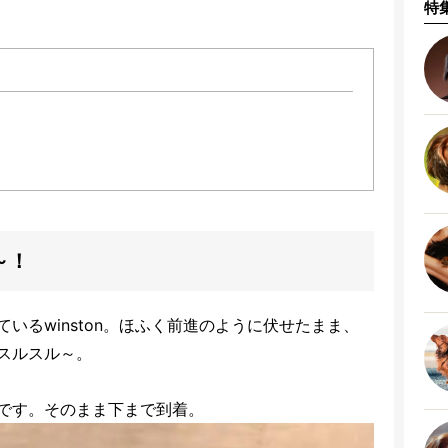
特
～！
いるwinston。ほふく前進のように伏せたまま、
スルスル～。
です。そのまま下まで到着。