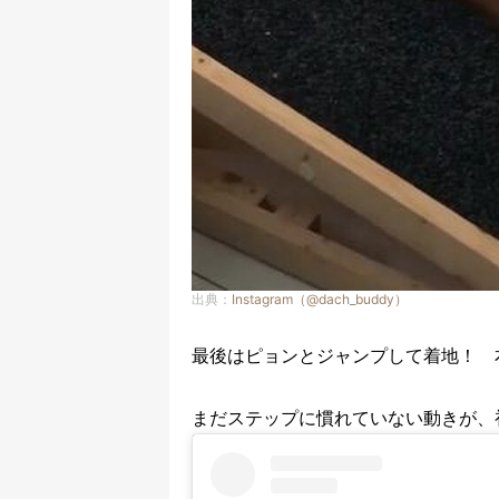
出典：
Instagram（@dach_buddy）
最後はピョンとジャンプして着地！ 
まだステップに慣れていない動きが、