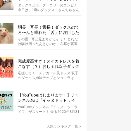
るダックスさん。可愛さ合格だ！
ダックスとボーダーコリーのコンビ！
【動画】
今日は、1歳のダックス・さんちゅさん
がコンビ芸にチャレンジ！ 9歳のボー
ダ...
胴長！耳長！舌長！ダックスのて
ろ〜んと垂れた「舌」に注目した
結果、元気もらった。
その舌…耳と見まちがえそう！ どれだ
け駆け回ったあとなのか、右耳が裏返
ってしまっているAuraちゃん。耳の中
の...
完成度高すぎ！スイカドレスを着
こなす（？）おしゃれ双子ダック
スがもはやアイドル
応援して！ チアガール風ドレス 双子
のダックス姉妹チップとショコラは、
お揃いのスイカドレスを身にまとって
います...
【YouTubeはじまります！】チャ
ンネル名は『イッヌドットライ
フ』〜愛犬の動画も大募集！〜
YouTubeチャンネル『イッヌドットラ
イフ』がスタート！ 去る2020年8月31
日（月）。 私...
0時01分PST
人気ランキング一覧