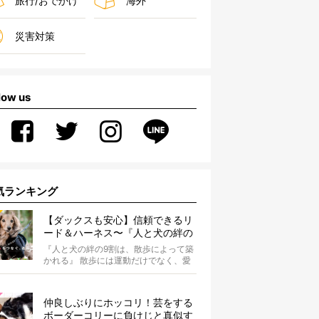
旅行/おでかけ
海外
災害対策
low us
気ランキング
【ダックスも安心】信頼できるリ
ード＆ハーネス〜『人と犬の絆の
9割は散歩によって築かれる』
『人と犬の絆の9割は、散歩によって築
WOLFGANG MAN＆BEAST〜
かれる』 散歩には運動だけでなく、愛
犬とオーナーの絆を深める重要な役割
があ...
仲良しぶりにホッコリ！芸をする
ボーダーコリーに負けじと真似す