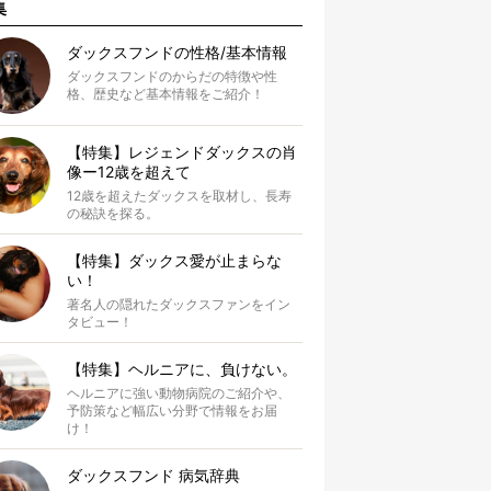
集
ダックスフンドの性格/基本情報
ダックスフンドのからだの特徴や性
格、歴史など基本情報をご紹介！
【特集】レジェンドダックスの肖
像ー12歳を超えて
12歳を超えたダックスを取材し、長寿
の秘訣を探る。
【特集】ダックス愛が止まらな
い！
著名人の隠れたダックスファンをイン
タビュー！
【特集】ヘルニアに、負けない。
ヘルニアに強い動物病院のご紹介や、
予防策など幅広い分野で情報をお届
け！
ダックスフンド 病気辞典