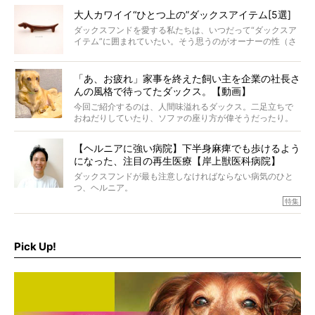
子に、もうニヤニヤが止まらない！
大人カワイイ“ひとつ上の”ダックスアイテム[5選]
ダックスフンドを愛する私たちは、いつだって“ダックスア
イテム”に囲まれていたい。そう思うのがオーナーの性（さ
が）。 今回は、大人カワイイ“ひとつ上の”ダックスアイテ
ムをご紹介。
「あ、お疲れ」家事を終えた飼い主を企業の社長さ
んの風格で待ってたダックス。【動画】
今回ご紹介するのは、人間味溢れるダックス。二足立ちで
おねだりしていたり、ソファの座り方が偉そうだったり。
今にも言葉を発しそうなダックスの姿は、もう人間にしか
見えないのです…！
【ヘルニアに強い病院】下半身麻痺でも歩けるよう
になった、注目の再生医療【岸上獣医科病院】
ダックスフンドが最も注意しなければならない病気のひと
つ、ヘルニア。
特集『ヘルニアに、負けない』では、ヘルニアに強い動物
特集
病院のご紹介や、ヘルニアを乗り越えたご家族のインタビ
ュー、また予防策など幅広い分野で情報をお届けしていき
ます。
Pick Up!
特集１回目は、椎間板ヘルニアの治療に強いといわれる
『岸上獣医科病院』古上裕嗣院長のインタビュー。幹細胞
を点滴投与する治療により、歩けなかった子が投与37日で
歩いたことも。