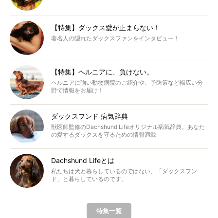
【特集】ダックス愛が止まらない！
著名人の隠れたダックスファンをインタビュー！
【特集】ヘルニアに、負けない。
ヘルニアに強い動物病院のご紹介や、予防策など幅広い分
野で情報をお届け！
ダックスフンド 病気辞典
獣医師監修のDachshund Lifeオリジナル病気辞典。あなた
の愛するダックスを守るための情報満載
Dachshund Lifeとは
私たちは犬と暮らしているのではない、「ダックスフン
ド」と暮らしているのです。
特集一覧