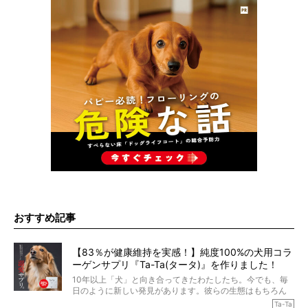
おすすめ記事
【83％が健康維持を実感！】純度100%の犬用コラ
ーゲンサプリ『Ta-Ta(タータ)』を作りました！
10年以上「犬」と向き合ってきたわたしたち。今でも、毎
日のように新しい発見があります。彼らの生態はもちろん
のこと、「食事」に関することも同じです。昔の犬は25年
Ta-Ta