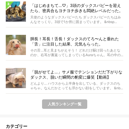
「はじめまちて…♡」3頭のダックスパピーを迎え
たら、密具合もヨチヨチ歩きも悶絶レベルだった。
【天使動画】
天使のようなダックスパピーたち ダックスパピーたちはみ
んなそっくり。3頭で1か所に固まっています。 &nbsp...
胴長！耳長！舌長！ダックスのてろ〜んと垂れた
「舌」に注目した結果、元気もらった。
その舌…耳と見まちがえそう！ どれだけ駆け回ったあとな
のか、右耳が裏返ってしまっているAuraちゃん。耳の中の...
「脱がせてよ…」サメ服でテンションだだ下がりな
ダックス、脱いだ瞬間の豹変に爆笑【動画】
どんより… ハウスから上半身を出している、ダックスのち
ゃちゃ。なんだかとっても浮かない顔をしています。 &nb...
人気ランキング一覧
カテゴリー