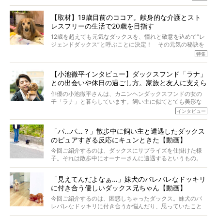
も生きたといわれていますが、長生きの秘訣はバランスの
とれた栄養にあることがわかってきました。ところが、現
【取材】19歳目前のココア。献身的な介護とスト
代の犬の食事は“ある重要な栄養”が不足しがちになっている
レスフリーの生活で20歳を目指す
というのです。
それを効率よくおぎなってくれるのが、コラーゲン！ そ
12歳を超えても元気なダックスを、憧れと敬意を込めて“レ
こでわたしたちは、純度100%の犬用コラーゲンサプリ
ジェンドダックス”と呼ぶことに決定！ その元気の秘訣を
『Ta-Ta(タータ)』を作りました！
オーナーさんに伺うのが、特集『レジェンドダックスの肖
特集
愛犬家の83％が「健康維持を実感した」と評判のTa-Ta(タ
像』です。
ータ)。健康維持をめざす、すべてのダックスたちに、どう
今回は、19歳目前のココアくんが登場です。「犬は犬らし
か届きますように。
【小池徹平インタビュー】ダックスフンド「ラナ」
く」というオーナーさんのポリシーのもと、甘やかさずに
との出会いや休日の過ごし方。家族と友人に支えら
育てられ、18歳になるまで定期検査すらしたことがなかっ
たというココアくん。果たしてその長生きの秘訣とは。
れてー
俳優の小池徹平さんは、カニンヘンダックスフンドの女の
子「ラナ」と暮らしています。飼い主に似てとても美形な
ラナは、現在８才。小池さんのインスタグラムでは、ラナ
インタビュー
と顔を寄せ合う写真も投稿されていて、ファンからは「ラ
ナがうらやましい…！」という悲鳴のような声も。そんなイ
「パ…パ…？」散歩中に飼い主と遭遇したダックス
ケメンから愛されているラナは、去年の誕生日に小池さん
のピュアすぎる反応にキュンときた【動画】
からプレゼントしてもらったハーネスをつけて撮影に参加
してくれました。
今回ご紹介するのは、ダックスにサプライズを仕掛けた様
子。それは散歩中にオーナーさんに遭遇するというもの。
戸惑って歩きを止めたり、すぐに気付いて追いかけたり、
再会を喜ぶ様子にこちらまで嬉しくなっちゃう！
「見えてんだよなぁ…」妹犬のバレバレなドッキリ
に付き合う優しいダックス兄ちゃん【動画】
今回ご紹介するのは、困惑しちゃったダックス。妹犬のバ
レバレなドッキリに付き合うか悩んだり、思っていたこと
と違う事態に陥ったり。そんなお悩み全開なダックスの様