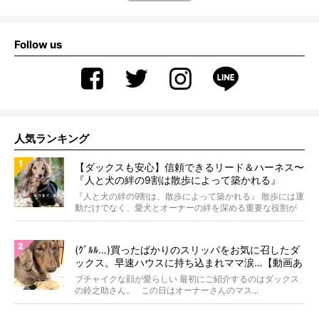
Follow us
人気ランキング
【ダックスも安心】信頼できるリード＆ハーネス〜
『人と犬の絆の9割は散歩によって築かれる』
WOLFGANG MAN＆BEAST〜
『人と犬の絆の9割は、散歩によって築かれる』 散歩には運
動だけでなく、愛犬とオーナーの絆を深める重要な役割が
あ...
(ｸﾞﾙﾙ…)買ったばかりのスリッパをお気に召したダ
ックス。早速ハウスに持ち込まれママ涙…【動画あ
り】
ブチャイクな顔が愛らしい 最初にご紹介するのはダックス
の鈴之助さん。 この日はオーナーさんのマス...