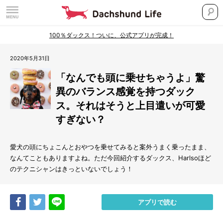
100％ダックス！ついに、公式アプリが完成！
2020年5月31日
「なんでも頭に乗せちゃうよ」驚
異のバランス感覚を持つダック
ス。それはそうと上目遣いが可愛
すぎない？
愛犬の頭にちょこんとおやつを乗せてみると案外うまく乗ったまま、
なんてこともありますよね。ただ今回紹介するダックス、
Harlso
ほど
のテクニシャンはきっといないでしょう！
Share
Tweet
LINE
アプリで読む