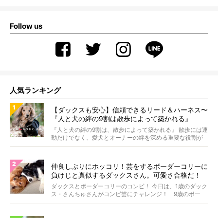
Follow us
人気ランキング
【ダックスも安心】信頼できるリード＆ハーネス〜
『人と犬の絆の9割は散歩によって築かれる』
WOLFGANG MAN＆BEAST〜
『人と犬の絆の9割は、散歩によって築かれる』 散歩には運
動だけでなく、愛犬とオーナーの絆を深める重要な役割が
あ...
仲良しぶりにホッコリ！芸をするボーダーコリーに
負けじと真似するダックスさん。可愛さ合格だ！
【動画】
ダックスとボーダーコリーのコンビ！ 今日は、1歳のダック
ス・さんちゅさんがコンビ芸にチャレンジ！ 9歳のボー
ダ...