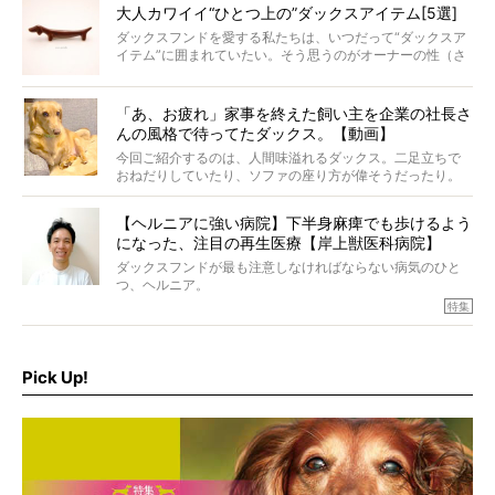
子に、もうニヤニヤが止まらない！
大人カワイイ“ひとつ上の”ダックスアイテム[5選]
ダックスフンドを愛する私たちは、いつだって“ダックスア
イテム”に囲まれていたい。そう思うのがオーナーの性（さ
が）。 今回は、大人カワイイ“ひとつ上の”ダックスアイテ
ムをご紹介。
「あ、お疲れ」家事を終えた飼い主を企業の社長さ
んの風格で待ってたダックス。【動画】
今回ご紹介するのは、人間味溢れるダックス。二足立ちで
おねだりしていたり、ソファの座り方が偉そうだったり。
今にも言葉を発しそうなダックスの姿は、もう人間にしか
見えないのです…！
【ヘルニアに強い病院】下半身麻痺でも歩けるよう
になった、注目の再生医療【岸上獣医科病院】
ダックスフンドが最も注意しなければならない病気のひと
つ、ヘルニア。
特集『ヘルニアに、負けない』では、ヘルニアに強い動物
特集
病院のご紹介や、ヘルニアを乗り越えたご家族のインタビ
ュー、また予防策など幅広い分野で情報をお届けしていき
ます。
Pick Up!
特集１回目は、椎間板ヘルニアの治療に強いといわれる
『岸上獣医科病院』古上裕嗣院長のインタビュー。幹細胞
を点滴投与する治療により、歩けなかった子が投与37日で
歩いたことも。