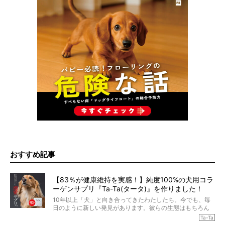
おすすめ記事
【83％が健康維持を実感！】純度100%の犬用コラ
ーゲンサプリ『Ta-Ta(タータ)』を作りました！
10年以上「犬」と向き合ってきたわたしたち。今でも、毎
日のように新しい発見があります。彼らの生態はもちろん
のこと、「食事」に関することも同じです。昔の犬は25年
Ta-Ta
も生きたといわれていますが、長生きの秘訣はバランスの