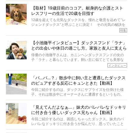
とれた栄養にあることがわかってきました。ところが、現
【取材】19歳目前のココア。献身的な介護とスト
代の犬の食事は“ある重要な栄養”が不足しがちになっている
レスフリーの生活で20歳を目指す
というのです。
それを効率よくおぎなってくれるのが、コラーゲン！ そ
12歳を超えても元気なダックスを、憧れと敬意を込めて“レ
こでわたしたちは、純度100%の犬用コラーゲンサプリ
ジェンドダックス”と呼ぶことに決定！ その元気の秘訣を
『Ta-Ta(タータ)』を作りました！
オーナーさんに伺うのが、特集『レジェンドダックスの肖
特集
愛犬家の83％が「健康維持を実感した」と評判のTa-Ta(タ
像』です。
ータ)。健康維持をめざす、すべてのダックスたちに、どう
今回は、19歳目前のココアくんが登場です。「犬は犬らし
か届きますように。
【小池徹平インタビュー】ダックスフンド「ラナ」
く」というオーナーさんのポリシーのもと、甘やかさずに
との出会いや休日の過ごし方。家族と友人に支えら
育てられ、18歳になるまで定期検査すらしたことがなかっ
たというココアくん。果たしてその長生きの秘訣とは。
れてー
俳優の小池徹平さんは、カニンヘンダックスフンドの女の
子「ラナ」と暮らしています。飼い主に似てとても美形な
ラナは、現在８才。小池さんのインスタグラムでは、ラナ
インタビュー
と顔を寄せ合う写真も投稿されていて、ファンからは「ラ
ナがうらやましい…！」という悲鳴のような声も。そんなイ
「パ…パ…？」散歩中に飼い主と遭遇したダックス
ケメンから愛されているラナは、去年の誕生日に小池さん
のピュアすぎる反応にキュンときた【動画】
からプレゼントしてもらったハーネスをつけて撮影に参加
してくれました。
今回ご紹介するのは、ダックスにサプライズを仕掛けた様
子。それは散歩中にオーナーさんに遭遇するというもの。
戸惑って歩きを止めたり、すぐに気付いて追いかけたり、
再会を喜ぶ様子にこちらまで嬉しくなっちゃう！
「見えてんだよなぁ…」妹犬のバレバレなドッキリ
に付き合う優しいダックス兄ちゃん【動画】
今回ご紹介するのは、困惑しちゃったダックス。妹犬のバ
レバレなドッキリに付き合うか悩んだり、思っていたこと
と違う事態に陥ったり。そんなお悩み全開なダックスの様