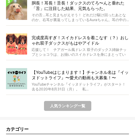
胴長！耳長！舌長！ダックスのてろ〜んと垂れた
「舌」に注目した結果、元気もらった。
その舌…耳と見まちがえそう！ どれだけ駆け回ったあとな
のか、右耳が裏返ってしまっているAuraちゃん。耳の中の...
完成度高すぎ！スイカドレスを着こなす（？）おし
ゃれ双子ダックスがもはやアイドル
応援して！ チアガール風ドレス 双子のダックス姉妹チッ
プとショコラは、お揃いのスイカドレスを身にまとってい
ます...
【YouTubeはじまります！】チャンネル名は『イッ
ヌドットライフ』〜愛犬の動画も大募集！〜
YouTubeチャンネル『イッヌドットライフ』がスタート！
去る2020年8月31日（月）。 私...
人気ランキング一覧
カテゴリー