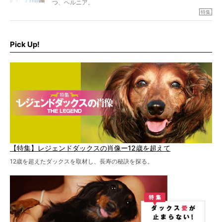
つ、ヘルニア。
特集『ヘルニアに、負けない』では、ヘルニアに強い動物
特集
病院のご紹介や、ヘルニアを乗り越えたご家族のインタビ
ュー、また予防策など幅広い分野で情報をお届けしていき
ます。
Pick Up!
特集１回目は、椎間板ヘルニアの治療に強いといわれる
『岸上獣医科病院』古上裕嗣院長のインタビュー。幹細胞
を点滴投与する治療により、歩けなかった子が投与37日で
歩いたことも。
【特集】レジェンドダックスの肖像ー12歳を超えて
12歳を超えたダックスを取材し、長寿の秘訣を探る。