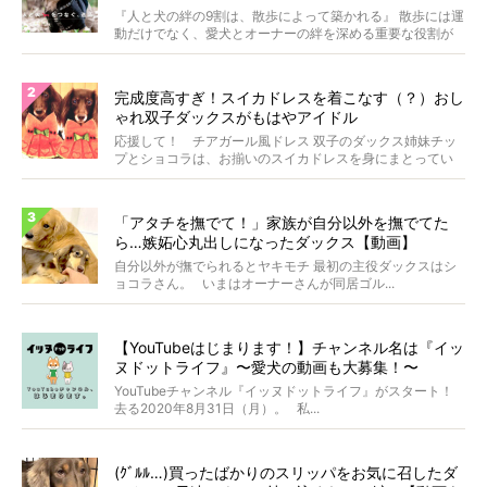
WOLFGANG MAN＆BEAST〜
『人と犬の絆の9割は、散歩によって築かれる』 散歩には運
動だけでなく、愛犬とオーナーの絆を深める重要な役割が
あ...
完成度高すぎ！スイカドレスを着こなす（？）おし
ゃれ双子ダックスがもはやアイドル
応援して！ チアガール風ドレス 双子のダックス姉妹チッ
プとショコラは、お揃いのスイカドレスを身にまとってい
ます...
「アタチを撫でて！」家族が自分以外を撫でてた
ら…嫉妬心丸出しになったダックス【動画】
自分以外が撫でられるとヤキモチ 最初の主役ダックスはシ
ョコラさん。 いまはオーナーさんが同居ゴル...
【YouTubeはじまります！】チャンネル名は『イッ
ヌドットライフ』〜愛犬の動画も大募集！〜
YouTubeチャンネル『イッヌドットライフ』がスタート！
去る2020年8月31日（月）。 私...
(ｸﾞﾙﾙ…)買ったばかりのスリッパをお気に召したダ