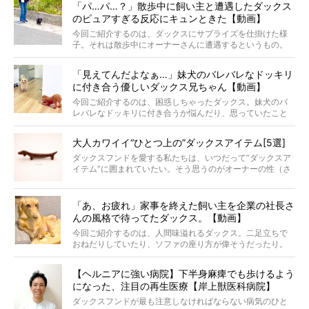
「パ…パ…？」散歩中に飼い主と遭遇したダックス
ケメンから愛されているラナは、去年の誕生日に小池さん
のピュアすぎる反応にキュンときた【動画】
からプレゼントしてもらったハーネスをつけて撮影に参加
してくれました。
今回ご紹介するのは、ダックスにサプライズを仕掛けた様
子。それは散歩中にオーナーさんに遭遇するというもの。
戸惑って歩きを止めたり、すぐに気付いて追いかけたり、
再会を喜ぶ様子にこちらまで嬉しくなっちゃう！
「見えてんだよなぁ…」妹犬のバレバレなドッキリ
に付き合う優しいダックス兄ちゃん【動画】
今回ご紹介するのは、困惑しちゃったダックス。妹犬のバ
レバレなドッキリに付き合うか悩んだり、思っていたこと
と違う事態に陥ったり。そんなお悩み全開なダックスの様
子に、もうニヤニヤが止まらない！
大人カワイイ“ひとつ上の”ダックスアイテム[5選]
ダックスフンドを愛する私たちは、いつだって“ダックスア
イテム”に囲まれていたい。そう思うのがオーナーの性（さ
が）。 今回は、大人カワイイ“ひとつ上の”ダックスアイテ
ムをご紹介。
「あ、お疲れ」家事を終えた飼い主を企業の社長さ
んの風格で待ってたダックス。【動画】
今回ご紹介するのは、人間味溢れるダックス。二足立ちで
おねだりしていたり、ソファの座り方が偉そうだったり。
今にも言葉を発しそうなダックスの姿は、もう人間にしか
見えないのです…！
【ヘルニアに強い病院】下半身麻痺でも歩けるよう
になった、注目の再生医療【岸上獣医科病院】
ダックスフンドが最も注意しなければならない病気のひと