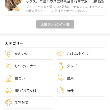
ックス。早速ハウスに持ち込まれママ涙…【動画あ
り】
ブチャイクな顔が愛らしい 最初にご紹介するのはダックス
の鈴之助さん。 この日はオーナーさんのマス...
人気ランキング一覧
カテゴリー
かわいい
ごはん/おやつ
しつけ/マナー
グッズ
住まい
健康
旅行/おでかけ
海外
災害対策