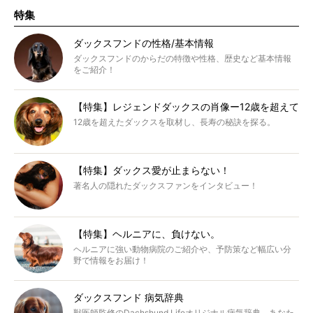
特集
ダックスフンドの性格/基本情報
ダックスフンドのからだの特徴や性格、歴史など基本情報
をご紹介！
【特集】レジェンドダックスの肖像ー12歳を超えて
12歳を超えたダックスを取材し、長寿の秘訣を探る。
【特集】ダックス愛が止まらない！
著名人の隠れたダックスファンをインタビュー！
【特集】ヘルニアに、負けない。
ヘルニアに強い動物病院のご紹介や、予防策など幅広い分
野で情報をお届け！
ダックスフンド 病気辞典
獣医師監修のDachshund Lifeオリジナル病気辞典。あなた