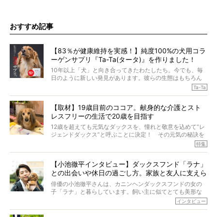
おすすめ記事
【83％が健康維持を実感！】純度100%の犬用コラ
ーゲンサプリ『Ta-Ta(タータ)』を作りました！
10年以上「犬」と向き合ってきたわたしたち。今でも、毎
日のように新しい発見があります。彼らの生態はもちろん
のこと、「食事」に関することも同じです。昔の犬は25年
Ta-Ta
も生きたといわれていますが、長生きの秘訣はバランスの
とれた栄養にあることがわかってきました。ところが、現
【取材】19歳目前のココア。献身的な介護とスト
代の犬の食事は“ある重要な栄養”が不足しがちになっている
レスフリーの生活で20歳を目指す
というのです。
それを効率よくおぎなってくれるのが、コラーゲン！ そ
12歳を超えても元気なダックスを、憧れと敬意を込めて“レ
こでわたしたちは、純度100%の犬用コラーゲンサプリ
ジェンドダックス”と呼ぶことに決定！ その元気の秘訣を
『Ta-Ta(タータ)』を作りました！
オーナーさんに伺うのが、特集『レジェンドダックスの肖
特集
愛犬家の83％が「健康維持を実感した」と評判のTa-Ta(タ
像』です。
ータ)。健康維持をめざす、すべてのダックスたちに、どう
今回は、19歳目前のココアくんが登場です。「犬は犬らし
か届きますように。
【小池徹平インタビュー】ダックスフンド「ラナ」
く」というオーナーさんのポリシーのもと、甘やかさずに
との出会いや休日の過ごし方。家族と友人に支えら
育てられ、18歳になるまで定期検査すらしたことがなかっ
たというココアくん。果たしてその長生きの秘訣とは。
れてー
俳優の小池徹平さんは、カニンヘンダックスフンドの女の
子「ラナ」と暮らしています。飼い主に似てとても美形な
ラナは、現在８才。小池さんのインスタグラムでは、ラナ
インタビュー
と顔を寄せ合う写真も投稿されていて、ファンからは「ラ
ナがうらやましい…！」という悲鳴のような声も。そんなイ